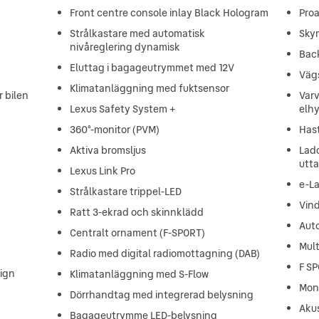
Front centre console inlay Black Hologram
Proa
Strålkastare med automatisk
Sky
nivåreglering dynamisk
Bac
Eluttag i bagageutrymmet med 12V
Väg
Klimatanläggning med fuktsensor
r bilen
Varv
Lexus Safety System +
elh
360°-monitor (PVM)
Has
Aktiva bromsljus
Lad
utt
Lexus Link Pro
e-L
Strålkastare trippel-LED
Vind
Ratt 3-ekrad och skinnklädd
Aut
Centralt ornament (F-SPORT)
Mul
Radio med digital radiomottagning (DAB)
F S
sign
Klimatanläggning med S-Flow
Moni
Dörrhandtag med integrerad belysning
Akus
Bagageutrymme LED-belysning