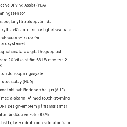
ctive Driving Assist (PDA)
mningssensor
kspeglar yttre eluppvärmda
skyltsavläsare med hastighetsvarnare
räknare/Indikator för
ybridsystemet
tighetsmätare digital högupplöst
dare AC/växelström 66 kW med typ 2-
ag
atch dörröppningssystem
rutedisplay (HUD)
omatiskt avbländande helljus (AHB)
timedia-skärm 14" med touch-styrning
PORT Design-emblem på framskärmar
tor för döda vinkeln (BSM)
tiskt glas vindruta och sidorutor fram