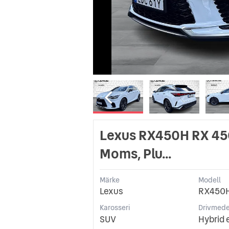
Lexus RX450H RX 450
Moms, Plu...
Märke
Modell
Lexus
RX450
Karosseri
Drivmede
SUV
Hybrid 