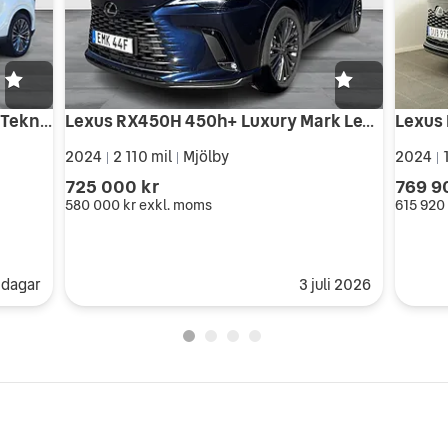
Lexus RX450H Plug-in Executive Teknikpaket Panorama
Lexus RX450H 450h+ Luxury Mark Levinson Dragkrok Vinterhjul original
Lexus
2024
2 110 mil
Mjölby
2024
1
|
|
|
725 000 kr
769 9
580 000 kr
exkl. moms
615 920
 dagar
3 juli 2026