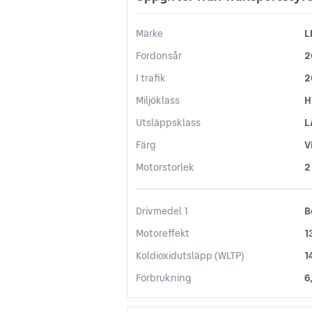
Märke
L
Fordonsår
2
I trafik
2
Miljöklass
H
Utsläppsklass
L
Färg
V
Motorstorlek
2
Drivmedel 1
B
Motoreffekt
1
Koldioxidutsläpp (WLTP)
1
Förbrukning
6