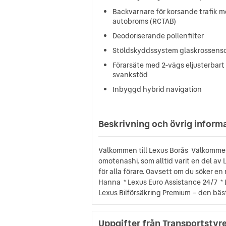
Backvarnare för korsande trafik 
autobroms (RCTAB)
Deodoriserande pollenfilter
Stöldskyddssystem glaskrossens
Förarsäte med 2-vägs eljusterbart
svankstöd
Inbyggd hybrid navigation
Beskrivning och övrig inform
Välkommen till Lexus Borås Välkommen 
omotenashi, som alltid varit en del a
för alla förare. Oavsett om du söker e
Hanna * Lexus Euro Assistance 24/7 * 
Lexus Bilförsäkring Premium – den bäst
Uppgifter från Transportstyr