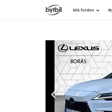
Sök fordon
N