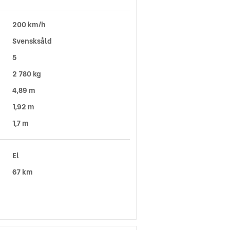
200 km/h
Svensksåld
5
2 780 kg
4,89 m
1,92 m
1,7 m
El
67 km