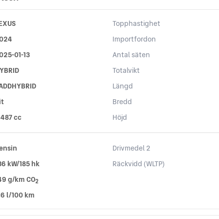
EXUS
Topphastighet
024
Importfordon
025-01-13
Antal säten
YBRID
Totalvikt
ADDHYBRID
Längd
it
Bredd
 487 cc
Höjd
ensin
Drivmedel 2
36 kW/185 hk
Räckvidd (WLTP)
49 g/km CO
2
,6 l/100 km