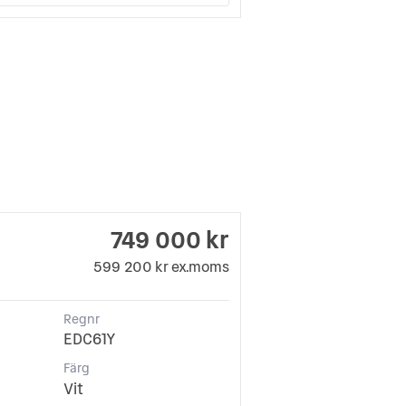
749 000 kr
599 200 kr ex.moms
Regnr
EDC61Y
Färg
Vit