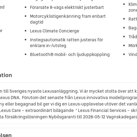
Klim
med
Förarsäte 8-vägs elektriskt justerbart
zon
Motorcyklistigenkänning fram enbart
Ratt
dagtid
Bag
or
Lexus Climate Concierge
Trå
Instegsautomatik ratten justeras för
enklare in-/utsteg
Mör
Bluetooth® mobil- och ljuduppkoppling
Vind
ation
till Sveriges nyaste Lexusanläggning. Vi är mycket stolta över att 
v Lexus DNA. Förutom det senaste från Lexus innovativa modellprogr
n ny eller begagnad bil ger vi dig en Lexus-upplevelse utöver det van
Lexus Care – extraordinärt bilägande * Lexus Financial Services – s
a försäkringslösningen Nybilsgaranti till 2028-05-12 Vagnskadegaran
elsen