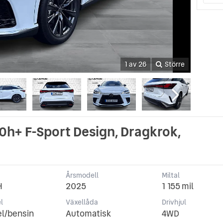
1 av 26
Större
h+ F-Sport Design, Dragkrok,
Årsmodell
Miltal
H
2025
1 155 mil
l
Växellåda
Drivhjul
el/bensin
Automatisk
4WD