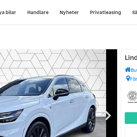
ya bilar
Handlare
Nyheter
Privatleasing
Sä
Lin
Bu
Fö