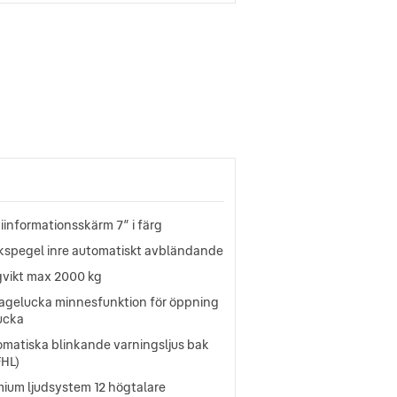
iinformationsskärm 7” i färg
kspegel inre automatiskt avbländande
gvikt max 2000 kg
agelucka minnesfunktion för öppning
ucka
omatiska blinkande varningsljus bak
FHL)
mium ljudsystem 12 högtalare