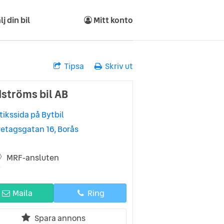
lj din bil
Mitt konto
Tipsa
Skriv ut
dströms bil AB
tikssida på Bytbil
retagsgatan 16, Borås
MRF-ansluten
Maila
Ring
Spara annons