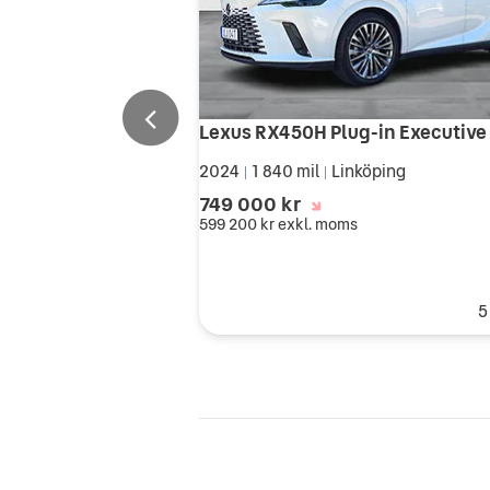
2024
1 840 mil
Linköping
|
|
749 000 kr
599 200 kr
exkl. moms
5