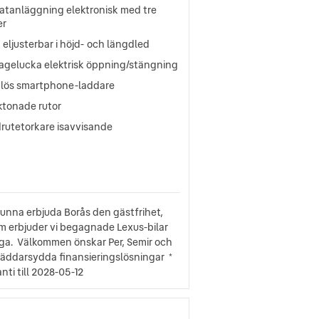
atanläggning elektronisk med tre
er
 eljusterbar i höjd- och längdled
agelucka elektrisk öppning/stängning
dlös smartphone-laddare
ktonade rutor
rutetorkare isavvisande
kunna erbjuda Borås den gästfrihet,
am erbjuder vi begagnade Lexus-bilar
liga. Välkommen önskar Per, Semir och
kräddarsydda finansieringslösningar *
ti till 2028-05-12