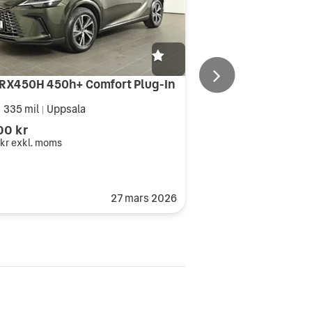
 RX450H 450h+ Comfort Plug-In
 335 mil
Uppsala
|
00 kr
 kr
exkl. moms
27 mars 2026