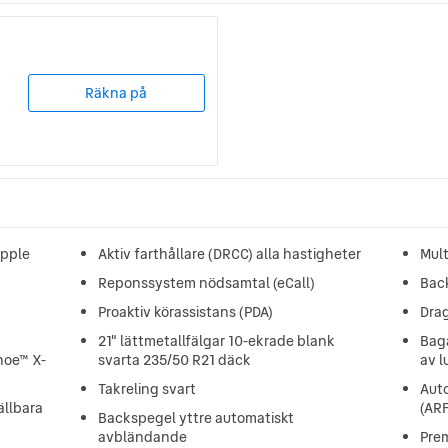
Räkna på
Apple
Aktiv farthållare (DRCC) alla hastigheter
Mult
Reponssystem nödsamtal (eCall)
Bac
Proaktiv körassistans (PDA)
Dra
21" lättmetallfälgar 10-ekrade blank
Bag
noe™ X-
svarta 235/50 R21 däck
av l
Takreling svart
Aut
ällbara
(AR
Backspegel yttre automatiskt
avbländande
Pre