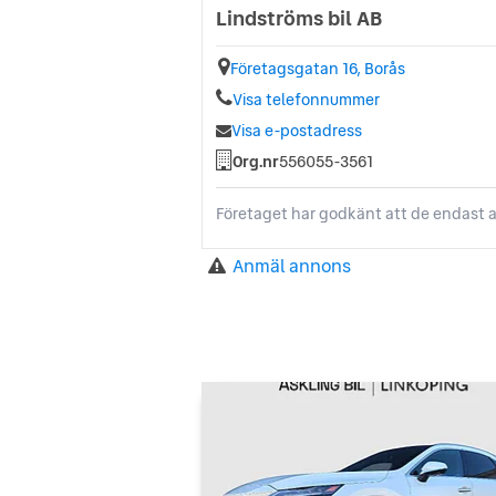
Lindströms bil AB
Företagsgatan 16, Borås
Visa telefonnummer
Visa e-postadress
Org.nr
556055-3561
Företaget har godkänt att de endast a
Anmäl annons