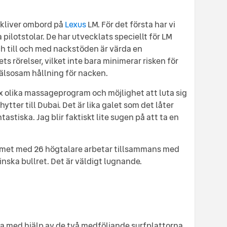
 kliver ombord på
Lexus
LM. För det första har vi
 pilotstolar. De har utvecklats speciellt för LM
ch till och med nackstöden är värda en
 rörelser, vilket inte bara minimerar risken för
älsosam hållning för nacken.
ex olika massageprogram och möjlighet att luta sig
ytter till Dubai. Det är lika galet som det låter
astiska. Jag blir faktiskt lite sugen på att ta en
emet med 26 högtalare arbetar tillsammans med
inska bullret. Det är väldigt lugnande.
a med hjälp av de två medföljande surfplattorna