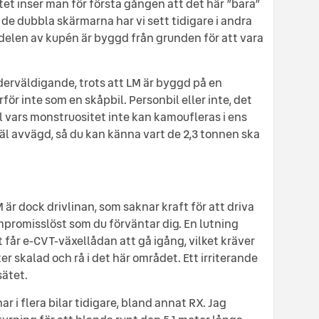
sätet inser man för första gången att det här ”bara”
h de dubbla skärmarna har vi sett tidigare i andra
elen av kupén är byggd från grunden för att vara
derväldigande, trots att LM är byggd på en
för inte som en skåpbil. Personbil eller inte, det
l vars monstruositet inte kan kamoufleras i ens
äl avvägd, så du kan känna vart de 2,3 tonnen ska
är dock drivlinan, som saknar kraft för att driva
promisslöst som du förväntar dig. En lutning
t får e-CVT-växellådan att gå igång, vilket kräver
r skalad och rå i det här området. Ett irriterande
sätet.
r i flera bilar tidigare, bland annat RX. Jag