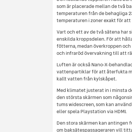
som är placerade mellan de två bak
temperaturen från de behagliga 23 
temperaturen i zoner exakt för att 
Vart och ett av de två sätena har 
enskilda kroppsdelen. För att hålla
fötterna, medan överkroppen och 
och infraröd övervakning till att rä
Luften är också Nano-X-behandlad 
vattenpartiklar för att återfukta 
kallt vatten från kylskåpet.
Med klimatet justerat in i minsta de
den största skärmen som någonsin 
tums widescreen, som kan använda
eller spela Playstation via HDMI.
Den stora skärmen kan antingen fu
om baksätespassageraren vill titt