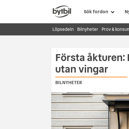
Sök fordon
N
Löpsedeln
Bilnyheter
Prov & konsu
Första åkturen: 
utan vingar
BILNYHETER