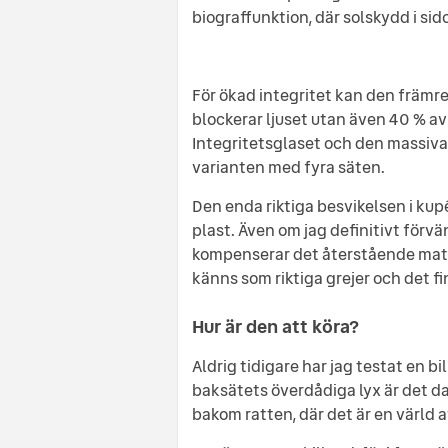
biograffunktion, där solskydd i sid
För ökad integritet kan den främr
blockerar ljuset utan även 40 % av
Integritetsglaset och den massiva
varianten med fyra säten.
Den enda riktiga besvikelsen i kupé
plast. Även om jag definitivt förvän
kompenserar det återstående mater
känns som riktiga grejer och det f
Hur är den att köra?
Aldrig tidigare har jag testat en bil
baksätets överdådiga lyx är det dag
bakom ratten, där det är en värld a