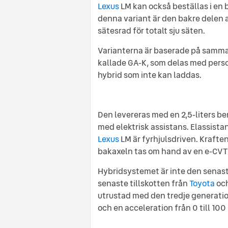
Lexus
LM kan också beställas i en b
denna variant är den bakre delen 
sätesrad för totalt sju säten.
Varianterna är baserade på samma 
kallade GA-K, som delas med pers
hybrid som inte kan laddas.
Den levereras med en 2,5-liters b
med elektrisk assistans. Elassistan
Lexus
LM är fyrhjulsdriven. Kraft
bakaxeln tas om hand av en e-CVT
Hybridsystemet är inte den senas
senaste tillskotten från
Toyota
oc
utrustad med den tredje generatio
och en acceleration från 0 till 100