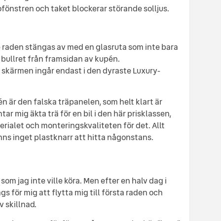
ofönstren och taket blockerar störande solljus.
e raden stängas av med en glasruta som inte bara
 bullret från framsidan av kupén.
 skärmen ingår endast i den dyraste Luxury-
n är den falska träpanelen, som helt klart är
tar mig äkta trä för en bil i den här prisklassen,
ialet och monteringskvaliteten för det. Allt
inns inget plastknarr att hitta någonstans.
 som jag inte ville köra. Men efter en halv dag i
s för mig att flytta mig till första raden och
v skillnad.