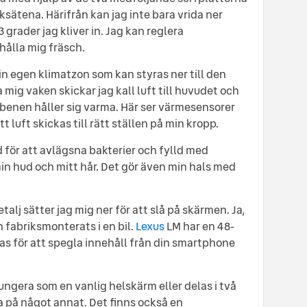
sätena. Härifrån kan jag inte bara vrida ner
grader jag kliver in. Jag kan reglera
hålla mig fräsch.
sin egen klimatzon som kan styras ner till den
 mig vaken skickar jag kall luft till huvudet och
benen håller sig varma. Här ser värmesensorer
tt luft skickas till rätt ställen på min kropp.
för att avlägsna bakterier och fylld med
min hud och mitt hår. Det gör även min hals med
talj sätter jag mig ner för att slå på skärmen. Ja,
fabriksmonterats i en bil.
Lexus
LM har en 48-
s för att spegla innehåll från din smartphone
ngera som en vanlig helskärm eller delas i två
a på något annat. Det finns också en