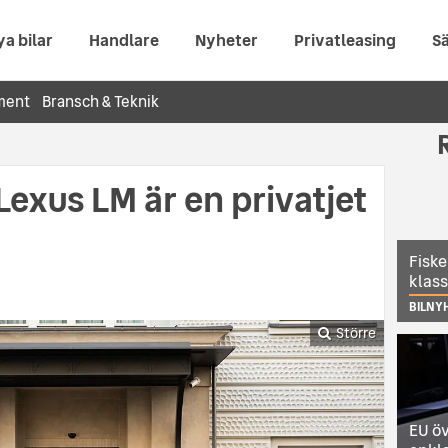
ya bilar
Handlare
Nyheter
Privatleasing
Sä
ment
Bransch & Teknik
Lexus LM är en privatjet
Fiske
klas
BILNY
Större
EU öv