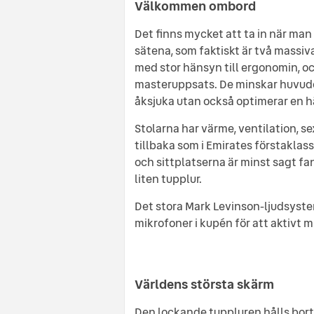
Välkommen ombord
Det finns mycket att ta in när man
sätena, som faktiskt är två massiva
med stor hänsyn till ergonomin, o
masteruppsats. De minskar huvudets
åksjuka utan också optimerar en h
Stolarna har värme, ventilation, s
tillbaka som i Emirates förstaklassh
och sittplatserna är minst sagt fant
liten tupplur.
Det stora Mark Levinson-ljudsyst
mikrofoner i kupén för att aktivt m
Världens största skärm
Den lockande tuppluren hålls bort