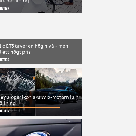
are betalning
HETER
io ET5 ärver en hög nivå - men
 ett högt pris
HETER
ey slopar ikoniska W12-motorn i sin
ällning
HETER