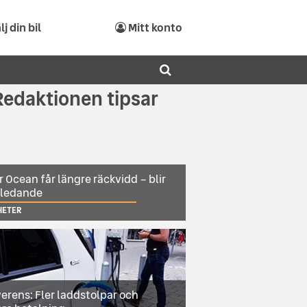
lj din bil
Mitt konto
Redaktionen tipsar
r Ocean får längre räckvidd – blir
sledande
HETER
erens: Fler laddstolpar och