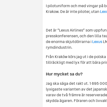
I pilotuniform och med vingar på b
Krakow. De är inte piloter, utan
Lex
Det är ”Lexus Airlines” som uppfunn
presskonferensen, och den lilla tea
de enorma skjutdörrarna i
Lexus
LM
rymdindustrin.
Från Kraków körs jag ut i de polska
tillräckligt med lyx för att bära p
Hur mycket sa du?
Jag ska säga det rakt ut. 1 695 000
lyxigaste varianten av det japansk
varav de två främre är reserverade
skydda ägaren. Föraren och livvak