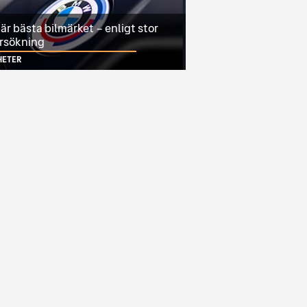
r bästa bilmärket – enligt stor
rsökning
HETER