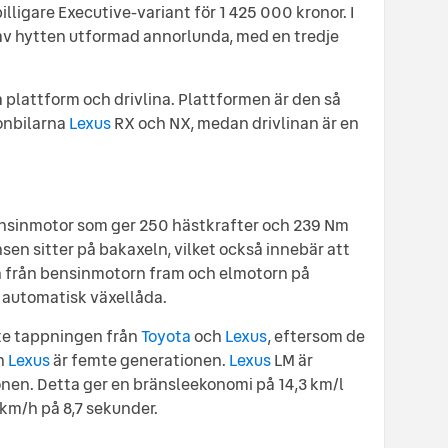
illigare Executive-variant för 1 425 000 kronor. I
av hytten utformad annorlunda, med en tredje
plattform och drivlina. Plattformen är den så
onbilarna
Lexus
RX och NX, medan drivlinan är en
ensinmotor som ger 250 hästkrafter och 239 Nm
sen sitter på bakaxeln, vilket också innebär att
en från bensinmotorn fram och elmotorn på
 automatisk växellåda.
te tappningen från
Toyota
och
Lexus
, eftersom de
h
Lexus
är femte generationen.
Lexus
LM är
nen. Detta ger en bränsleekonomi på 14,3 km/l
 km/h på 8,7 sekunder.