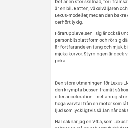
Det är en stor skillnad, för i fram
är en bil. Ratten, växelväljaren oc
Lexus-modeller, medan den bakre d
oerhört lyxig.
Förarupplevelsen i sig är också un
personbilsplattform och rör sig där
är fortfarande en tung och mjuk bi
mjuka kurvor. Styrningen är dock v
peka.
Den stora utmaningen för Lexus LM 
den krympta bussen framåt så kom
eller acceleration i mellanregistre
höga varvtal från en motor som låte
ljud som lyckligtvis sällan når bak
Här saknar jag en V6:a, som Lexus ha