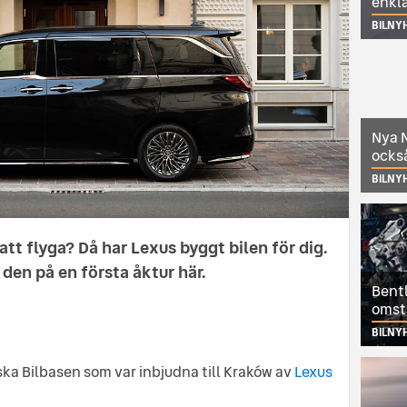
enkl
BILNY
Nya N
också
BILNY
 att flyga? Då har Lexus byggt bilen för dig.
 den på en första åktur här.
Bentl
omst
BILNY
ka Bilbasen som var inbjudna till Kraków av
Lexus