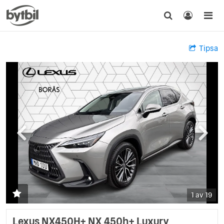
Tipsa
1 av 19
Lexus NX450H+ NX 450h+ Luxury