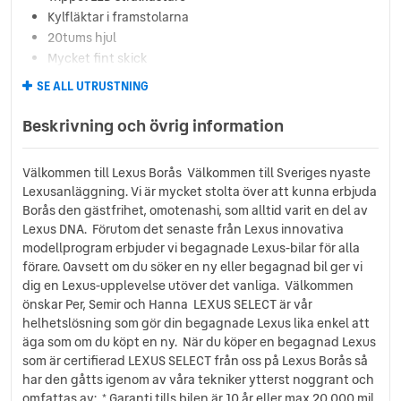
Kylfläktar i framstolarna
20tums hjul
Mycket fint skick
Lackbehandlad
SE ALL UTRUSTNING
P-sensorer fram och bak
Träinlägg i matt svart
Beskrivning och övrig information
Perforerat skinn
Självparkering
Välkommen till Lexus Borås Välkommen till Sveriges nyaste
Induktiv laddplatta för mobiltelefon
Lexusanläggning. Vi är mycket stolta över att kunna erbjuda
Keyless GO
Borås den gästfrihet, omotenashi, som alltid varit en del av
8mils räckvidd på el
Lexus DNA. Förutom det senaste från Lexus innovativa
Lexus Relax Garanti 10år / 20000mil
modellprogram erbjuder vi begagnade Lexus-bilar för alla
Helljusautomatik
förare. Oavsett om du söker en ny eller begagnad bil ger vi
dig en Lexus-upplevelse utöver det vanliga. Välkommen
önskar Per, Semir och Hanna LEXUS SELECT är vår
helhetslösning som gör din begagnade Lexus lika enkel att
äga som om du köpt en ny. När du köper en begagnad Lexus
som är certifierad LEXUS SELECT från oss på Lexus Borås så
har den gåtts igenom av våra tekniker ytterst noggrant och
omfattas av: * Garanti tills bilen är 10 år eller max 20 000 mil