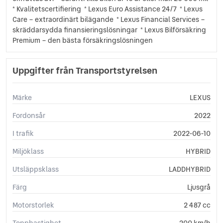
* Kvalitetscertifiering * Lexus Euro Assistance 24/7 * Lexus
Care – extraordinärt bilägande * Lexus Financial Services –
skräddarsydda finansieringslösningar * Lexus Bilförsäkring
Premium – den bästa försäkringslösningen
Uppgifter från Transportstyrelsen
Märke
LEXUS
Fordonsår
2022
I trafik
2022-06-10
Miljöklass
HYBRID
Utsläppsklass
LADDHYBRID
Färg
Ljusgrå
Motorstorlek
2 487 cc
Topphastighet
200 km/h