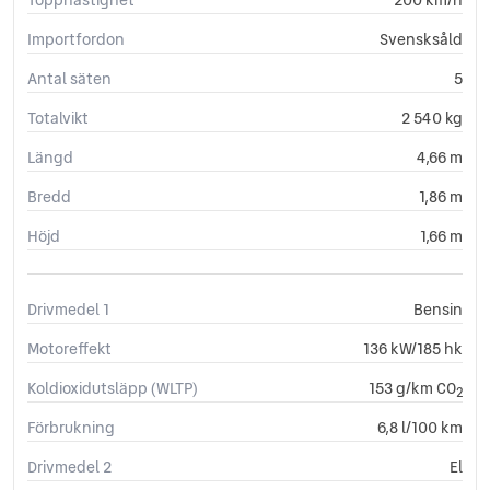
Importfordon
Svensksåld
Antal säten
5
Totalvikt
2 540 kg
Längd
4,66 m
Bredd
1,86 m
Höjd
1,66 m
Drivmedel 1
Bensin
Motoreffekt
136 kW/185 hk
Koldioxidutsläpp (WLTP)
153 g/km CO
2
Förbrukning
6,8 l/100 km
Drivmedel 2
El