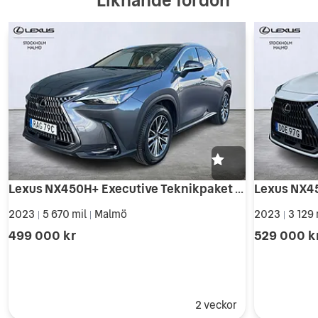
Liknande fordon
Lexus NX450H+ Executive Teknikpaket AWD 309hk P-Värm...
2023
5 670 mil
Malmö
2023
3 129 
|
|
|
499 000 kr
529 000 k
2 veckor