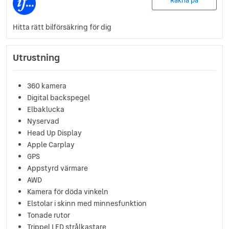
Räkna på
Hitta rätt bilförsäkring för dig
Utrustning
360 kamera
Digital backspegel
Elbaklucka
Nyservad
Head Up Display
Apple Carplay
GPS
Appstyrd värmare
AWD
Kamera för döda vinkeln
Elstolar i skinn med minnesfunktion
Tonade rutor
Trippel LED strålkastare