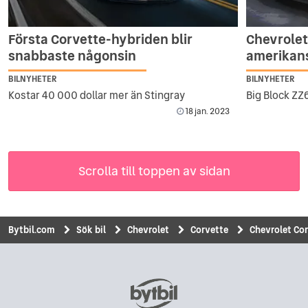
Första Corvette-hybriden blir
Chevrolet
snabbaste någonsin
amerikan
BILNYHETER
BILNYHETER
Kostar 40 000 dollar mer än Stingray
Big Block ZZ6
18 jan. 2023
Scrolla till toppen av sidan
Bytbil.com
Sök bil
Chevrolet
Corvette
Chevrolet Co