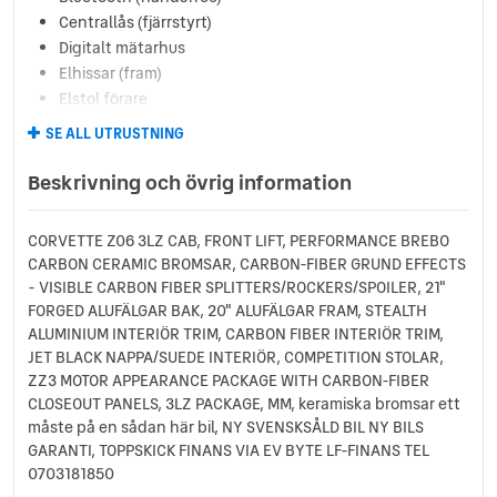
Centrallås (fjärrstyrt)
Digitalt mätarhus
Elhissar (fram)
Elstol förare
Elstol passagerare
SE ALL UTRUSTNING
Eluppvärmda sidospeglar
Euro 6
Beskrivning och övrig information
Fartbegränsare
Farthållare
CORVETTE Z06 3LZ CAB, FRONT LIFT, PERFORMANCE BREBO
Fjärrstyrd start
CARBON CERAMIC BROMSAR, CARBON-FIBER GRUND EFFECTS
Färddator
- VISIBLE CARBON FIBER SPLITTERS/ROCKERS/SPOILER, 21"
Head up-display
FORGED ALUFÄLGAR BAK, 20" ALUFÄLGAR FRAM, STEALTH
Keyless
ALUMINIUM INTERIÖR TRIM, CARBON FIBER INTERIÖR TRIM,
LED Strålkastare
JET BLACK NAPPA/SUEDE INTERIÖR, COMPETITION STOLAR,
Ljussensor
ZZ3 MOTOR APPEARANCE PACKAGE WITH CARBON-FIBER
CLOSEOUT PANELS, 3LZ PACKAGE, MM, keramiska bromsar ett
Mattor (textil)
måste på en sådan här bil, NY SVENSKSÅLD BIL NY BILS
Multifunktionsratt
GARANTI, TOPPSKICK FINANS VIA EV BYTE LF-FINANS TEL
Regnsensor
0703181850
Servostyrning