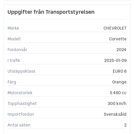
Sidoairbags
Sminkspegel
Uppgifter från Transportstyrelsen
Startspärr
Svensksåld
Märke
CHEVROLET
Touch-/Pekskärm
USB-uttag
Modell
Corvette
Yttertemperaturmätare
Fordonsår
2024
I trafik
2025-01-09
Utsläppsklass
EURO 6
Färg
Orange
Motorstorlek
5 460 cc
Topphastighet
300 km/h
Importfordon
Svensksåld
Antal säten
2