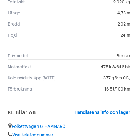
Totalvikt
2 020 kg
Längd
4,73 m
Bredd
2,02 m
Höjd
1,24 m
Drivmedel
Bensin
Motoreffekt
475 kW/646 hk
Koldioxidutsläpp (WLTP)
377 g/km CO
2
Förbrukning
16,5 l/100 km
KL Bilar AB
Handlarens info och lager
Polkettvägen 6, HAMMARÖ
Visa telefonnummer