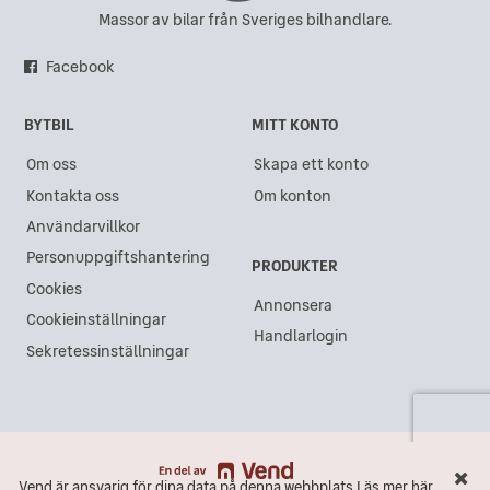
Massor av bilar från Sveriges bilhandlare.
Facebook
BYTBIL
MITT KONTO
Om oss
Skapa ett konto
Kontakta oss
Om konton
Användarvillkor
Personuppgiftshantering
PRODUKTER
Cookies
Annonsera
Cookieinställningar
Handlarlogin
Sekretessinställningar
Vend är ansvarig för dina data på denna webbplats.
Läs mer här
Vend är ansvarig för dina data på denna webbplats.
Läs mer här
Maila
Ring