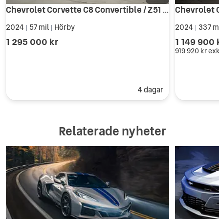
Chevrolet Corvette C8 Convertible / Z51 / 2LT
2024
57 mil
Hörby
2024
337 m
|
|
|
1 295 000 kr
1 149 900 
919 920 kr
ex
4 dagar
Relaterade nyheter