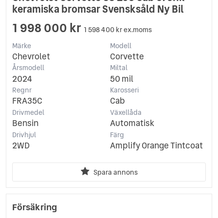
keramiska bromsar Svensksåld Ny Bil
1 998 000 kr
1 598 400 kr ex.moms
Märke
Modell
Chevrolet
Corvette
Årsmodell
Miltal
2024
50 mil
Regnr
Karosseri
FRA35C
Cab
Drivmedel
Växellåda
Bensin
Automatisk
Drivhjul
Färg
2WD
Amplify Orange Tintcoat
Spara annons
Försäkring