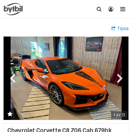
Tipsa
1 av 11
Chevrolet Corvette C8 Z06 Cab 679hk