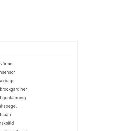
tvärme
nsensor
oairbags
okrockgardiner
ltigenkänning
nkspegel
tspärr
nsksåld