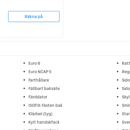
Räkna på
Euro 6
Rat
Euro NCAP 5
Reg
Farthållare
Sid
Fällbart baksäte
Sid
Färddator
Sky
ISOFIX-fästen bak
Smi
Klädsel (tyg)
Star
Kylt handskfack
Sve