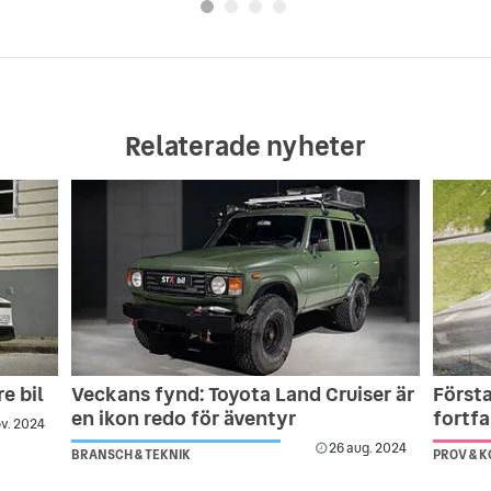
Relaterade nyheter
e bil
Veckans fynd: Toyota Land Cruiser är
Första
en ikon redo för äventyr
fortf
v. 2024
26 aug. 2024
BRANSCH & TEKNIK
PROV & 