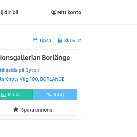
lj din bil
Mitt konto
Tipsa
Skriv ut
donsgallerian Borlänge
tikssida på Bytbil
ts Knuts Väg 190, BORLÄNGE
Maila
Ring
Spara annons