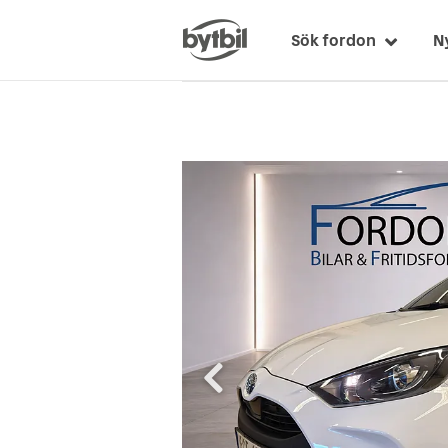
Sök fordon
N