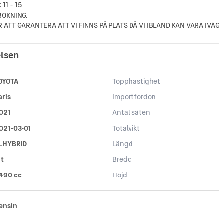
11 - 15.
SBOKNING.
R ATT GARANTERA ATT VI FINNS PÅ PLATS DÅ VI IBLAND KAN VARA IVÄ
elsen
OYOTA
Topphastighet
aris
Importfordon
021
Antal säten
021-03-01
Totalvikt
LHYBRID
Längd
it
Bredd
 490 cc
Höjd
ensin