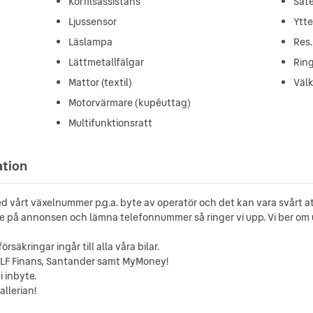
Körfilsassistans
Sät
Ljussensor
Ytt
Läslampa
Res.
Lättmetallfälgar
Ring
Mattor (textil)
Välk
Motorvärmare (kupéuttag)
Multifunktionsratt
ation
d vårt växelnummer p.g.a. byte av operatör och det kan vara svårt at
e på annonsen och lämna telefonnummer så ringer vi upp. Vi ber om u
säkringar ingår till alla våra bilar.
ån LF Finans, Santander samt MyMoney!
i inbyte.
llerian!