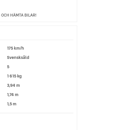
G OCH HÄMTA BILAR!
175 km/h
Svensksåld
5
1 615 kg
3,94 m
1,74 m
1,5 m