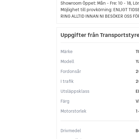
Showroom Öppet: Mån - Fre: 10 - 18, Lör: 
Möjlighet till provkörning: ENLIGT TID
RING ALLTID INNAN NI BESÖKER OSS FÖ
Uppgifter från Transportstyr
Märke
T
Modell
Y
Fordonsår
2
I trafik
2
Utsläppsklass
E
Färg
V
Motorstorlek
1
Drivmedel
B