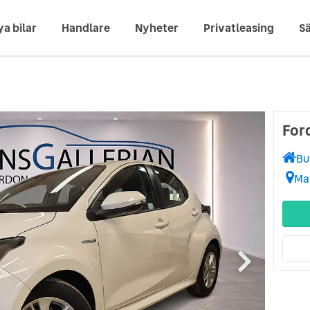
ya bilar
Handlare
Nyheter
Privatleasing
Sä
For
Bu
Ma