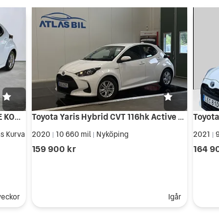
Toyota Yaris 1,5 HYBRID 5D ACTIVE KOMFORTPAKET
Toyota Yaris Hybrid CVT 116hk Active NyServad B-Kam SoV
s Kurva
2020
10 660 mil
Nyköping
2021
9
|
|
|
159 900 kr
164 9
veckor
Igår