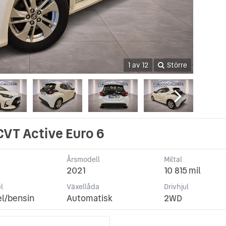
1 av 12
Större
CVT Active Euro 6
Årsmodell
Miltal
2021
10 815 mil
l
Växellåda
Drivhjul
el/bensin
Automatisk
2WD