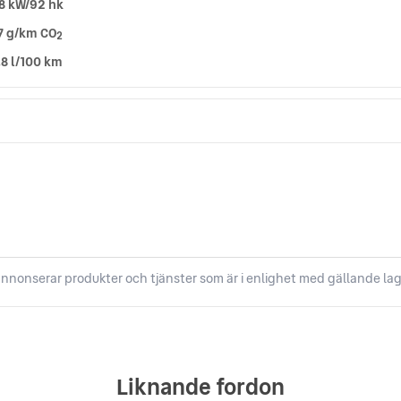
8 kW/92 hk
7 g/km CO
2
,8 l/100 km
nnonserar produkter och tjänster som är i enlighet med gällande lag
Liknande fordon