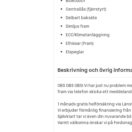
Bluetooth
Centrallås (fjärrstyrt)
Delbart baksäte
Dimljus fram
ECC/Klimatanläggning
Elhissar (Fram)
Elspeglar
Beskrivning och övrig inform
OBS OBS OBS! Vi har just nu problem me
fram via telefon skicka ett meddeland
1 månads gratis helförsäkring via Länsför
Vi erbjuder förmånlig finansiering fr
Självklart tar vi även din nuvarande bil 
Varmt välkomna önskar vi på Fordonsga