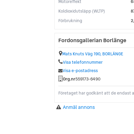
Motoreffekt
6
Koldioxidutsläpp (WLTP)
8
Förbrukning
2
Fordonsgallerian Borlänge
Mats Knuts Väg 190, BORLÄNGE
Visa telefonnummer
Visa e-postadress
Org.nr
559173-6490
Företaget har godkänt att de endast a
Anmäl annons