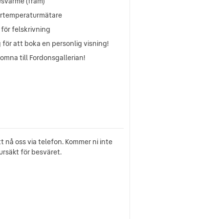
esvärme (fram)
ertemperaturmätare
 för felskrivning
 för att boka en personlig visning!
omna till Fordonsgallerian!
t nå oss via telefon. Kommer ni inte
rsäkt för besväret.