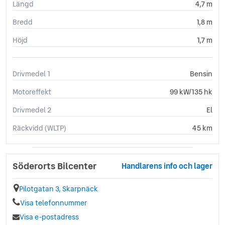
Längd
4,7 m
Bredd
1,8 m
Höjd
1,7 m
Drivmedel 1
Bensin
Motoreffekt
99 kW/135 hk
Drivmedel 2
El
Räckvidd (WLTP)
45 km
Söderorts Bilcenter
Handlarens info och lager
Pilotgatan 3, Skarpnäck
Visa telefonnummer
Visa e-postadress