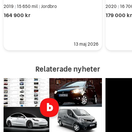
2019
15 650 mil
Jordbro
2020
16 70
|
|
|
164 900 kr
179 000 k
13 maj 2026
Relaterade nyheter