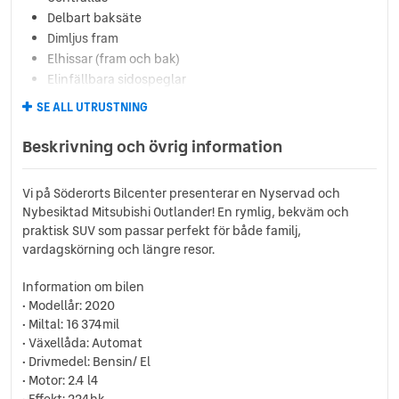
Delbart baksäte
Dimljus fram
Elhissar (fram och bak)
Elinfällbara sidospeglar
Euro 6
SE ALL UTRUSTNING
Euro NCAP 5
Farthållare (adaptiv)
Beskrivning och övrig information
Fällbara baksäten
Färddator
Vi på Söderorts Bilcenter presenterar en Nyservad och
ISOFIX-fästen bak
Nybesiktad Mitsubishi Outlander! En rymlig, bekväm och
Läslampa
praktisk SUV som passar perfekt för både familj,
Multifunktionsratt
vardagskörning och längre resor.
Rails
Regnsensor
Information om bilen
Servostyrning
• Modellår: 2020
• Miltal: 16 374mil
Sidoairbags
• Växellåda: Automat
Sidokrockgardiner
• Drivmedel: Bensin/ El
Sminkspegel
• Motor: 2.4 l4
Startspärr
• Effekt: 224hk