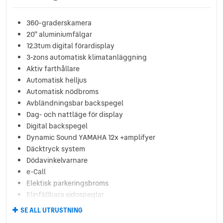
360-graderskamera
20'' aluminiumfälgar
12.3tum digital förardisplay
3-zons automatisk klimatanläggning
Aktiv farthållare
Automatisk helljus
Automatisk nödbroms
Avbländningsbar backspegel
Dag- och nattläge för display
Digital backspegel
Dynamic Sound YAMAHA 12x +amplifyer
Däcktryck system
Dödavinkelvarnare
e-Call
Elektisk parkeringsbroms
Elinfällbara sidospeglar
Filavvikelsevarning
SE ALL UTRUSTNING
Filhållningsassistans