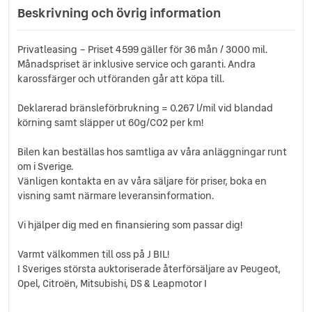
Full LED-ljus fram
Beskrivning och övrig information
Helläderklädsel
Head up display
Privatleasing – Priset 4599 gäller för 36 mån / 3000 mil.
Inbyggda solskydd i dörrarna bak
Månadspriset är inklusive service och garanti. Andra
Intelligent Speed Assistance
karossfärger och utföranden går att köpa till.
Kollisionvarnare
LED dimljus fram
Deklarerad bränsleförbrukning = 0.267 l/mil vid blandad
LED-lampa vid golvutrymmet
körning samt släpper ut 60g/CO2 per km!
LED strålkastare
Bilen kan beställas hos samtliga av våra anläggningar runt
Motoriserad baklucka
om i Sverige.
My MITSUBISHI CONNECT
Vänligen kontakta en av våra säljare för priser, boka en
Mörktonade bakre sidorutor
visning samt närmare leveransinformation.
Navigation
Nyckelfritt lås- och startsystem
Vi hjälper dig med en finansiering som passar dig!
Ombordladdare 3.5 kW
Panoramaglastak med solgardin
Varmt välkommen till oss på J BIL!
Parkeringssensorer fram & bak
I Sveriges största auktoriserade återförsäljare av Peugeot,
Punkteringsreparationskit
Opel, Citroën, Mitsubishi, DS & Leapmotor I
Quick Charger