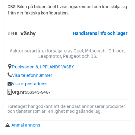
Sidospeglar med minne
OBS! Bilen på bilden är ett visningsexempel och kan skilja sig
Släpfordonsstabilisator
från din faktiska konfiguration.
Takrails
Trafikskyltsavläsare
Trådlös laddning
J BIL Väsby
Handlarens info och lager
Trötthetsvarnare med körpausnotiser
Uppvärmda säten fram & bak
Uppvärmd ratt
Auktoriserad återförsäljare av Opel, Mitsubishi, Citroën,
Uppvärmbar framruta
Leapmotor, Peugeot och DS.
Varning för korsande trafik
Truckvägen 8, UPPLANDS VÄSBY
Ventilerade säten fram
Visa telefonnummer
Värmepump
Visa e-postadress
Org.nr
556343-9487
Företaget har godkänt att de endast annonserar produkter
och tjänster som är i enlighet med gällande lag.
Anmäl annons