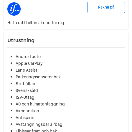
Räkna på
Hitta rätt bilförsäkring för dig
Utrustning
Android auto
Apple CarPlay
Lane Assist
Parkeringssensorer bak
Farthållare
Svensksåld
12V-uttag
AC och klimatanläggning
Aircondition
Antispinn
Avstängningsbar airbag
Elhissar fram och bak