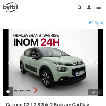
Tipsa
1 av 28
Citroën C3 1.2 82hk 2 Brukare CarPlay