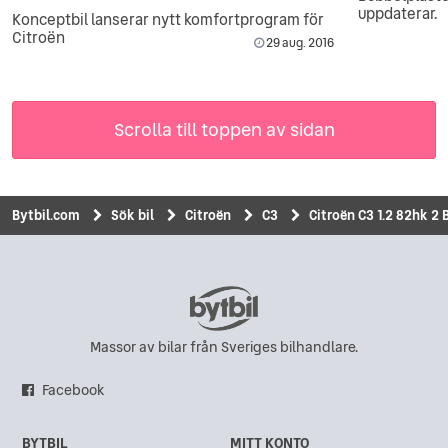
uppdaterar.
Konceptbil lanserar nytt komfortprogram för
Citroën
29 aug. 2016
Scrolla till toppen av sidan
Bytbil.com
Sök bil
Citroën
C3
Citroën C3 1.2 82hk 2 
Massor av bilar från Sveriges bilhandlare.
Facebook
BYTBIL
MITT KONTO