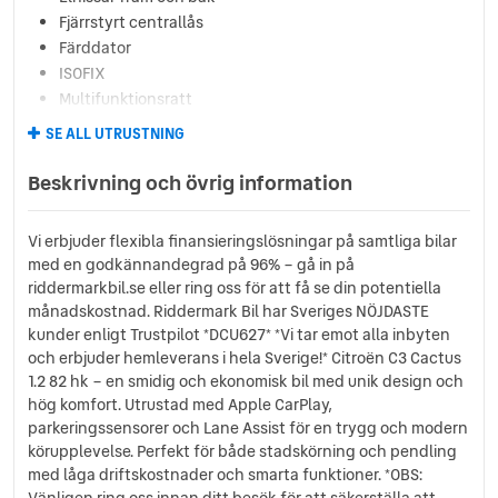
Fjärrstyrt centrallås
Färddator
ISOFIX
Multifunktionsratt
Parkeringssensor bak
SE ALL UTRUSTNING
Regnsensor
Sätesvärme fram
Beskrivning och övrig information
USB-ingång
Övrig standardutrustning
Vi erbjuder flexibla finansieringslösningar på samtliga bilar
med en godkännandegrad på 96% – gå in på
riddermarkbil.se eller ring oss för att få se din potentiella
månadskostnad. Riddermark Bil har Sveriges NÖJDASTE
kunder enligt Trustpilot *DCU627* *Vi tar emot alla inbyten
och erbjuder hemleverans i hela Sverige!* Citroën C3 Cactus
1.2 82 hk – en smidig och ekonomisk bil med unik design och
hög komfort. Utrustad med Apple CarPlay,
parkeringssensorer och Lane Assist för en trygg och modern
körupplevelse. Perfekt för både stadskörning och pendling
med låga driftskostnader och smarta funktioner. *OBS:
Vänligen ring oss innan ditt besök för att säkerställa att