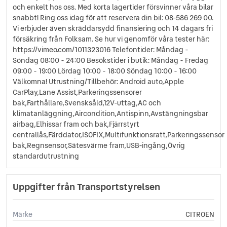
och enkelt hos oss. Med korta lagertider försvinner våra bilar
snabbt! Ring oss idag för att reservera din bil: 08-586 269 00.
Vi erbjuder även skräddarsydd finansiering och 14 dagars fri
försäkring från Folksam. Se hur vi genomför våra tester här:
https://vimeo.com/1011323016 Telefontider: Måndag -
Söndag 08:00 - 24:00 Besökstider i butik: Måndag - Fredag
09:00 - 19:00 Lördag 10:00 - 18:00 Söndag 10:00 - 16:00
Välkomna! Utrustning/Tillbehör: Android auto,Apple
CarPlay,Lane Assist,Parkeringssensorer
bak,Farthållare,Svensksåld,12V-uttag,AC och
klimatanläggning,Aircondition,Antispinn,Avstängningsbar
airbag,Elhissar fram och bak,Fjärrstyrt
centrallås,Färddator,ISOFIX,Multifunktionsratt,Parkeringssensor
bak,Regnsensor,Sätesvärme fram,USB-ingång,Övrig
standardutrustning
Uppgifter från Transportstyrelsen
Märke
CITROEN