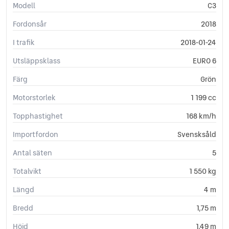
Modell
C3
Fordonsår
2018
I trafik
2018-01-24
Utsläppsklass
EURO 6
Färg
Grön
Motorstorlek
1 199 cc
Topphastighet
168 km/h
Importfordon
Svensksåld
Antal säten
5
Totalvikt
1 550 kg
Längd
4 m
Bredd
1,75 m
Höjd
1,49 m