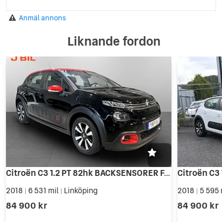
Anmäl annons
Liknande fordon
Citroën C3 1.2 PT 82hk BACKSENSORER FARTHÅLLARE
Citroën C3 
2018
6 531 mil
Linköping
2018
5 595 
|
|
|
84 900 kr
84 900 kr