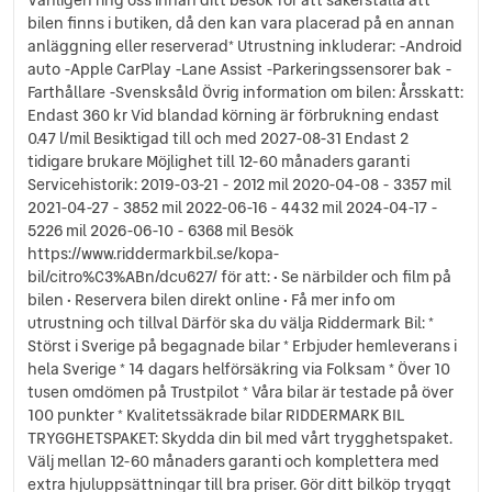
bilen finns i butiken, då den kan vara placerad på en annan
anläggning eller reserverad* Utrustning inkluderar: -Android
auto -Apple CarPlay -Lane Assist -Parkeringssensorer bak -
Farthållare -Svensksåld Övrig information om bilen: Årsskatt:
Endast 360 kr Vid blandad körning är förbrukning endast
0.47 l/mil Besiktigad till och med 2027-08-31 Endast 2
tidigare brukare Möjlighet till 12-60 månaders garanti
Servicehistorik: 2019-03-21 - 2012 mil 2020-04-08 - 3357 mil
2021-04-27 - 3852 mil 2022-06-16 - 4432 mil 2024-04-17 -
5226 mil 2026-06-10 - 6368 mil Besök
https://www.riddermarkbil.se/kopa-
bil/citro%C3%ABn/dcu627/ för att: • Se närbilder och film på
bilen • Reservera bilen direkt online • Få mer info om
utrustning och tillval Därför ska du välja Riddermark Bil: *
Störst i Sverige på begagnade bilar * Erbjuder hemleverans i
hela Sverige * 14 dagars helförsäkring via Folksam * Över 10
tusen omdömen på Trustpilot * Våra bilar är testade på över
100 punkter * Kvalitetssäkrade bilar RIDDERMARK BIL
TRYGGHETSPAKET: Skydda din bil med vårt trygghetspaket.
Välj mellan 12-60 månaders garanti och komplettera med
extra hjuluppsättningar till bra priser. Gör ditt bilköp tryggt