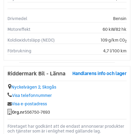
Drivmedel
Bensin
Motoreffekt
60 kW/82 hk
Koldioxidutsläpp (NEDC)
109 g/km CO
2
Förbrukning
4,7 l/100 km
Riddermark Bil - Länna
Handlarens info och lager
Nyckelvägen 2, Skogås
Visa telefonnummer
Visa e-postadress
Org.nr
556750-7693
Företaget har godkänt att de endast annonserar produkter
och tjänster som är i enlighet med gällande lag.