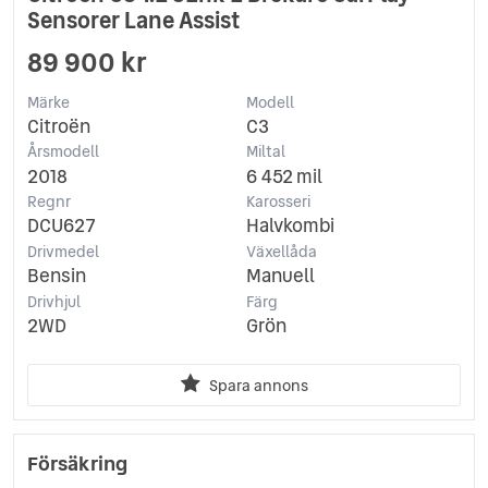
Sensorer Lane Assist
89 900 kr
Märke
Modell
Citroën
C3
Årsmodell
Miltal
2018
6 452 mil
Regnr
Karosseri
DCU627
Halvkombi
Drivmedel
Växellåda
Bensin
Manuell
Drivhjul
Färg
2WD
Grön
Spara annons
Försäkring