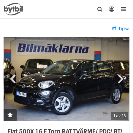
Tipsa
1 av 18
Fiat 500X 1.6 E.Torq RATTVÄRME/ PDC/ BT/