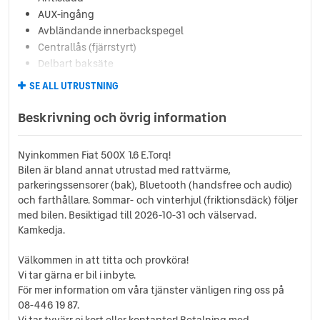
AUX-ingång
Avbländande innerbackspegel
Centrallås (fjärrstyrt)
Delbart baksäte
Elhissar (fram och bak)
SE ALL UTRUSTNING
Elinfällbara sidospeglar
Eluppvärmda sidospeglar
Beskrivning och övrig information
Euro 6
Färddator
Nyinkommen Fiat 500X 1.6 E.Torq!
ISOFIX-fästen bak
Bilen är bland annat utrustad med rattvärme,
Multifunktionsratt
parkeringssensorer (bak), Bluetooth (handsfree och audio)
Regnsensor
och farthållare. Sommar- och vinterhjul (friktionsdäck) följer
Servostyrning
med bilen. Besiktigad till 2026-10-31 och välservad.
Sidoairbags
Kamkedja.
Startspärr
Välkommen in att titta och provköra!
Svensksåld
Vi tar gärna er bil i inbyte.
Sätesvärme (fram)
För mer information om våra tjänster vänligen ring oss på
Touch-/Pekskärm
08-446 19 87.
USB-uttag
Vi tar tyvärr ej kort eller kontanter! Betalning med