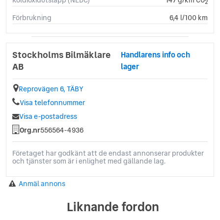
2
Förbrukning
6,4 l/100 km
Stockholms Bilmäklare
Handlarens info och
AB
lager
Reprovägen 6, TÄBY
Visa telefonnummer
Visa e-postadress
Org.nr
556564-4936
Företaget har godkänt att de endast annonserar produkter
och tjänster som är i enlighet med gällande lag.
Anmäl annons
Liknande fordon