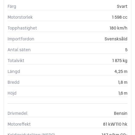
Färg
Svart
Motorstorlek
1 598 cc
Topphastighet
180 km/h
Importfordon
Svensksåld
Antal säten
5
Totalvikt
1 875 kg
Längd
4,25 m
Bredd
1,8 m
Höjd
1,6 m
Drivmedel
Bensin
Motoreffekt
81 kW/110 hk
Koldioxidutsläpp (NEDC)
147 g/km CO