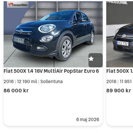
Fiat 500X 1.4 16V MultiAir PopStar Euro 6
Fiat 500X 1
2016
12 190 mil
Sollentuna
2016
11 951
|
|
|
86 000 kr
89 900 kr
6 maj 2026