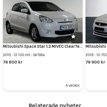
Mitsubishi Space Star 1.2 MIVEC ClearTec INVECS-III CVT BES HEMLEV
2015
12 100 mil
Järfälla
2016
10 700
|
|
|
79 800 kr
79 900 kr
4 veckor
Relaterade nyheter