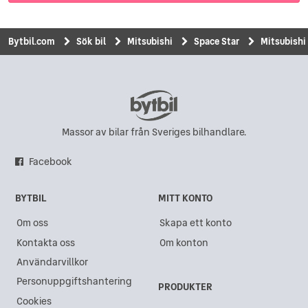
Bytbil.com
Sök bil
Mitsubishi
Space Star
Mitsubishi
Massor av bilar från Sveriges bilhandlare.
Facebook
BYTBIL
MITT KONTO
Om oss
Skapa ett konto
Kontakta oss
Om konton
Användarvillkor
Personuppgiftshantering
PRODUKTER
Cookies