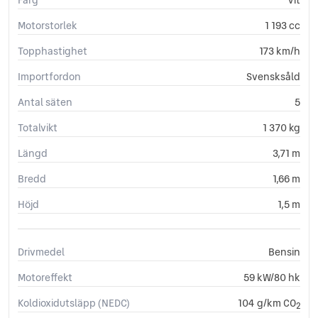
Motorstorlek
1 193 cc
Topphastighet
173 km/h
Importfordon
Svensksåld
Antal säten
5
Totalvikt
1 370 kg
Längd
3,71 m
Bredd
1,66 m
Höjd
1,5 m
Drivmedel
Bensin
Motoreffekt
59 kW/80 hk
Koldioxidutsläpp (NEDC)
104 g/km CO
2