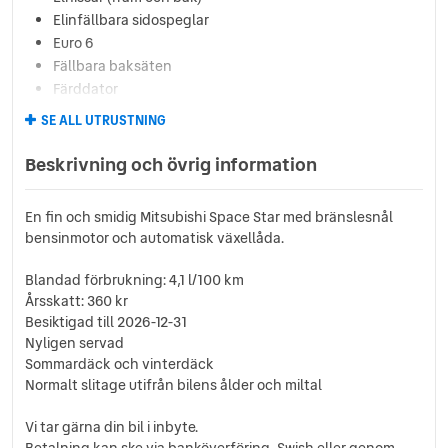
Elinfällbara sidospeglar
Euro 6
Fällbara baksäten
Färddator
ISOFIX-fästen bak
SE ALL UTRUSTNING
Läslampa
Regnsensor
Beskrivning och övrig information
Sidoairbags
Startspärr
En fin och smidig Mitsubishi Space Star med bränslesnål
Svensksåld
bensinmotor och automatisk växellåda.
Sätesvärme (fram)
Tonade rutor
Blandad förbrukning: 4,1 l/100 km
USB-uttag
Årsskatt: 360 kr
Yttertemperaturmätare
Besiktigad till 2026-12-31
Nyligen servad
Sommardäck och vinterdäck
Normalt slitage utifrån bilens ålder och miltal
Vi tar gärna din bil i inbyte.
Betalning kan ske via banköverföring, Swish eller genom