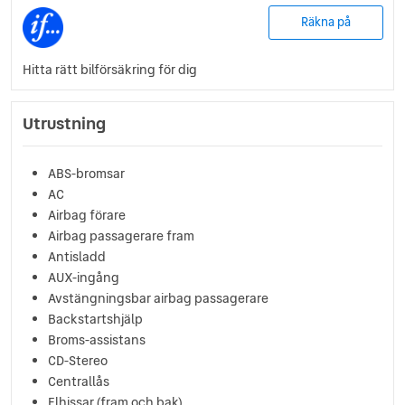
Räkna på
Hitta rätt bilförsäkring för dig
Utrustning
ABS-bromsar
AC
Airbag förare
Airbag passagerare fram
Antisladd
AUX-ingång
Avstängningsbar airbag passagerare
Backstartshjälp
Broms-assistans
CD-Stereo
Centrallås
Elhissar (fram och bak)