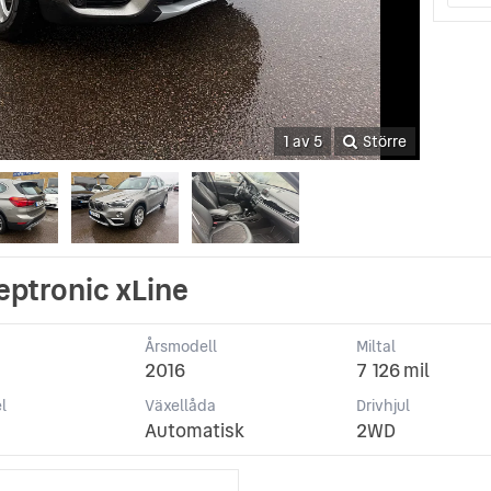
1 av 5
Större
eptronic xLine
Årsmodell
Miltal
2016
7 126 mil
l
Växellåda
Drivhjul
Automatisk
2WD