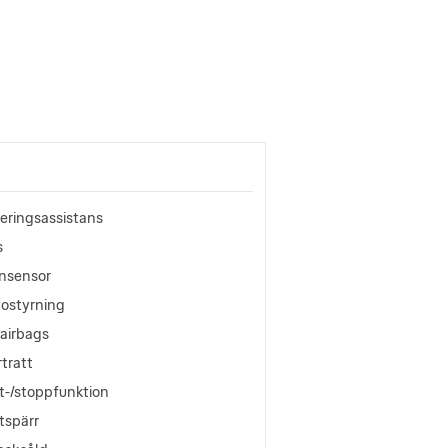
eringsassistans
s
nsensor
vostyrning
oairbags
tratt
t-/stoppfunktion
tspärr