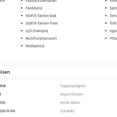
are
Fällbara baksäten
Sve
Färddator
Sät
ISOFIX-fästen bak
Ton
ISOFIX-fästen fram
Trö
LED (halvljus)
Upp
Multifunktionsratt
Ytt
Nödsamtal
elsen
MW
Topphastighet
1
Importfordon
015
Antal säten
015-11-04
Totalvikt