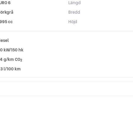
URO 6
Längd
örkgrå
Bredd
 995 cc
Höjd
iesel
10 kW/150 hk
14 g/km CO
2
,3 l/100 km