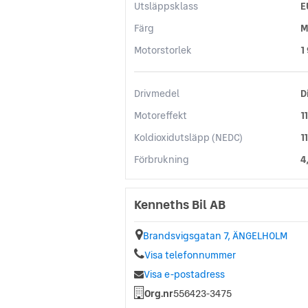
Utsläppsklass
E
Färg
M
Motorstorlek
1
Drivmedel
D
Motoreffekt
1
Koldioxidutsläpp (NEDC)
1
Förbrukning
4
Kenneths Bil AB
Brandsvigsgatan 7, ÄNGELHOLM
Visa telefonnummer
Visa e-postadress
Org.nr
556423-3475