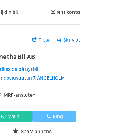
lj din bil
Mitt konto
Tipsa
Skriv ut
neths Bil AB
tikssida på Bytbil
andsvigsgatan 7, ÄNGELHOLM
MRF-ansluten
Maila
Ring
Spara annons