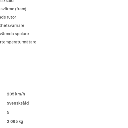
nsksåld
esvärme (fram)
ade rutor
tthetsvarnare
värmda spolare
ertemperaturmätare
205 km/h
Svensksåld
5
2 065 kg