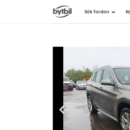
Sök fordon
N