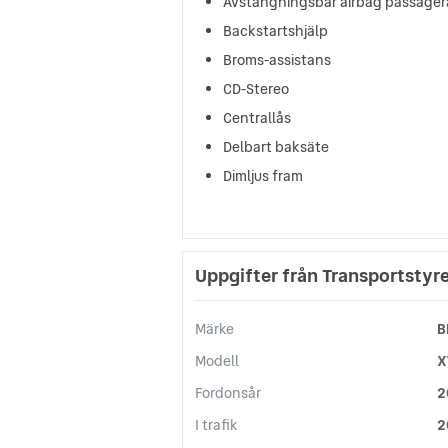
Avstängningsbar airbag passager
Backstartshjälp
Broms-assistans
CD-Stereo
Centrallås
Delbart baksäte
Dimljus fram
Uppgifter från Transportstyr
Märke
B
Modell
X
Fordonsår
2
I trafik
2