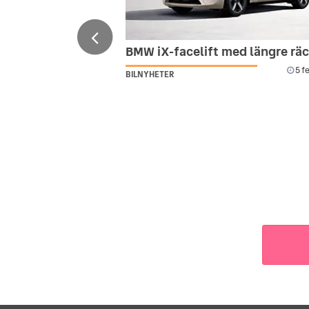
BMW iX-facelift med längre rä
5 f
BILNYHETER