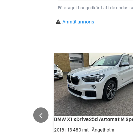
Företaget har godkänt att de endast a
Anmäl annons
BMW X1 xDrive25d Automat M Sp
2016
13 480 mil
Ängelholm
|
|