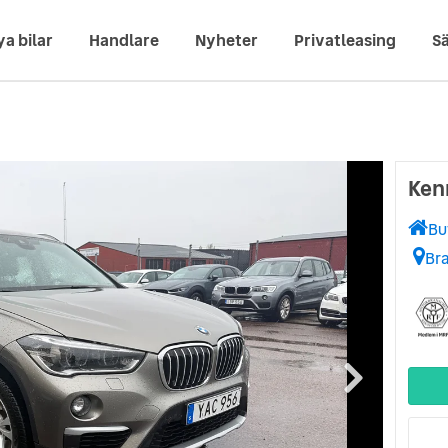
ya bilar
Handlare
Nyheter
Privatleasing
Sä
Ken
Bu
Br