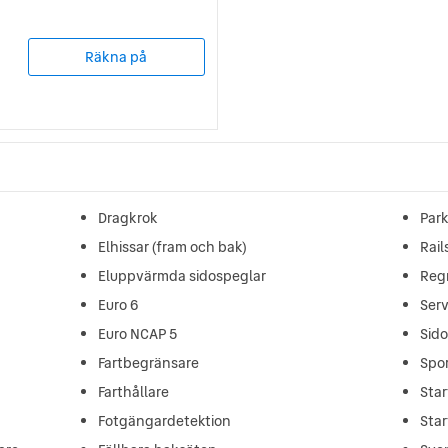
Räkna på
Dragkrok
Park
Elhissar (fram och bak)
Rail
Eluppvärmda sidospeglar
Reg
Euro 6
Ser
Euro NCAP 5
Sid
Fartbegränsare
Spor
Farthållare
Star
Fotgängardetektion
Star