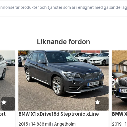
nnonserar produkter och tjänster som är i enlighet med gällande lag
Liknande fordon
ort
BMW X1 xDrive18d Steptronic xLine
BMW X
2015
14 836 mil
Ängelholm
2019
1
|
|
|