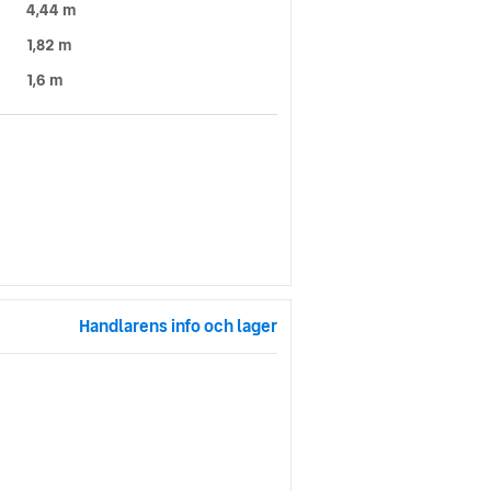
4,44 m
1,82 m
1,6 m
Handlarens info och lager