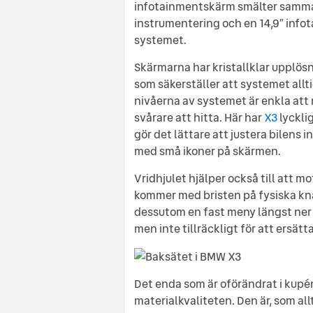
infotainmentskärm smälter samman i
instrumentering och en 14,9″ info
systemet.
Skärmarna har kristallklar upplös
som säkerställer att systemet all
nivåerna av systemet är enkla att 
svårare att hitta. Här har
X3
lycklig
gör det lättare att justera bilens 
med små ikoner på skärmen.
Vridhjulet hjälper också till att
kommer med bristen på fysiska kn
dessutom en fast meny längst ner f
men inte tillräckligt för att ersät
Det enda som är oförändrat i kup
materialkvaliteten. Den är, som al