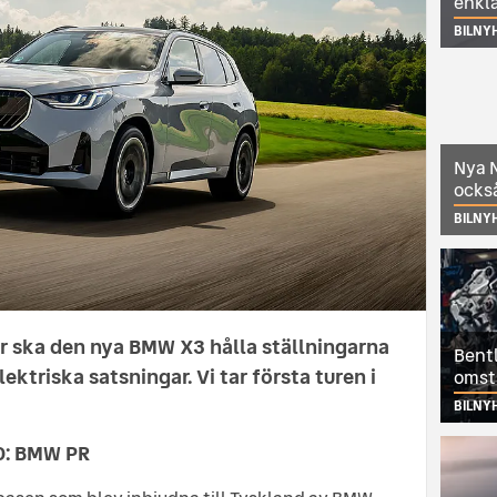
enkl
BILNY
Nya N
också
BILNY
r ska den nya BMW X3 hålla ställningarna
Bentl
ektriska satsningar. Vi tar första turen i
omst
BILNY
: BMW PR