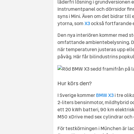
läderfri lösning i grundversionen e
Instrumentpanel och dörrsidor fin
syns i Mini. Även om det bidrar til
ytorna, som
X3
också fortfarande e
Den nya interiören kommer med stor
omfattande ambientebelysning. De
när temperaturen justeras upp eller
påväg. Här får bilindustrins popkul
Hur körs den?
I Sverige kommer
BMW X3
i tre oli
2-liters bensinmotor, mildhybrid 
ett 20 kWh batteri, 90 km elektri
M50 xDrive med sex cylindrar och 
För testkörningen i München är la