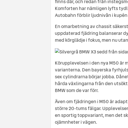
finns där, och redan från instegs
Komforten har nämligen lyfts tydl
Autobahn förblir ljudnivån i kupé
En omarbetning av chassit säkerst
uppdaterad fjädring balanserar d
med körglädje i fokus, men nu utan
Körupplevelsen i den nya M50 är m
varianterna. Den bayerska fyrhjuls
sex cylindrarna börjar jobba. Dåne
hårda växlingarna från den utsökt
BMW som de var förr.
Även om fjädringen i M50 är adapti
större 20-tums fälgar. Upplevelsen
en sportig toppvariant, men det s
ojämnheter i vägen.