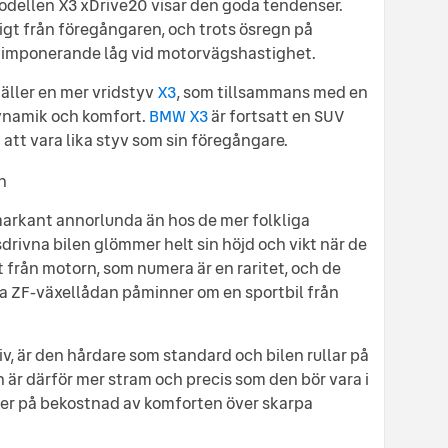
modellen X3 xDrive20 visar den goda tendenser.
igt från föregångaren, och trots ösregn på
n imponerande låg vid motorvägshastighet.
äller en mer vridstyv
X3
, som tillsammans med en
ynamik och komfort.
BMW X3
är fortsatt en SUV
 att vara lika styv som sin föregångare.
arkant annorlunda än hos de mer folkliga
drivna bilen glömmer helt sin höjd och vikt när de
t från motorn, som numera är en raritet, och de
a ZF-växellådan påminner om en sportbil från
v, är den hårdare som standard och bilen rullar på
 är därför mer stram och precis som den bör vara i
ker på bekostnad av komforten över skarpa