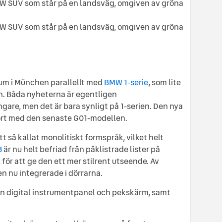
um i München parallellt med
BMW 1-serie
, som lite
on. Båda nyheterna är egentligen
gare, men det är bara synligt på 1-serien. Den nya
ört med den senaste G01-modellen.
 så kallat monolitiskt formspråk, vilket helt
3
är nu helt befriad från påklistrade lister på
 för att ge den ett mer stilrent utseende. Av
 nu integrerade i dörrarna.