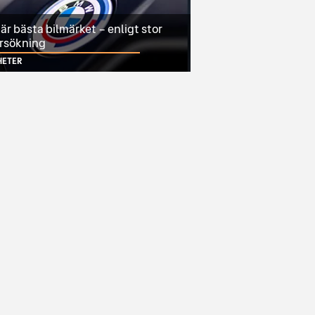
r bästa bilmärket – enligt stor
rsökning
HETER