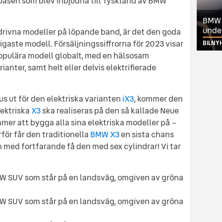
basen som blev inbjudna till Tyskland av BMW
BMW ä
unde
drivna modeller på löpande band, är det den goda
gaste modell. Försäljningssiffrorna för 2023 visar
BILNY
opulära modell globalt, med en hälsosam
anter, samt helt eller delvis elektrifierade
jus ut för den elektriska varianten
iX3
, kommer den
lektriska
X3
ska realiseras på den så kallade Neue
er att bygga alla sina elektriska modeller på –
rför får den traditionella
BMW X3
en sista chans
h med fortfarande få den med sex cylindrar! Vi tar