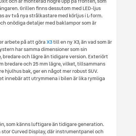
 vuxit och är monterad högre upp på fronten, som
ångaren. Grillen finns dessutom med LED-ljus
s av två nya strålkastare med körljus i L-form.
 och onödiga detaljer med baklampor som är
r arbete på att göra
X3
till en ny X3, än vad som är
lasystern har samma dimensioner som sin
, bredare och lägre än tidigare version. Exteriört
 bredare och 25 mm lägre, vilket, tillsammans
e hjulhus bak, ger en något mer robust SUV.
et innebär att utrymmena i bilen är lika rymliga
pén, som känns luftigare än tidigare generation.
 stor Curved Display, där instrumentpanel och