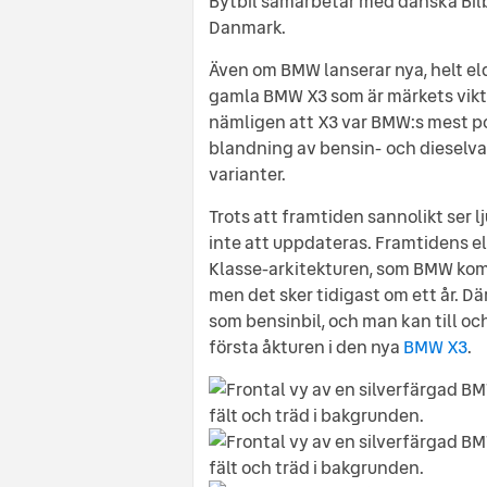
Bytbil samarbetar med danska Bil
Danmark.
Även om BMW lanserar nya, helt el
gamla BMW X3 som är märkets vikti
nämligen att X3 var BMW:s mest p
blandning av bensin- och dieselvari
varianter.
Trots att framtiden sannolikt ser l
inte att uppdateras. Framtidens e
Klasse-arkitekturen, som BMW komm
men det sker tidigast om ett år. Dä
som bensinbil, och man kan till oc
första åkturen i den nya
BMW X3
.