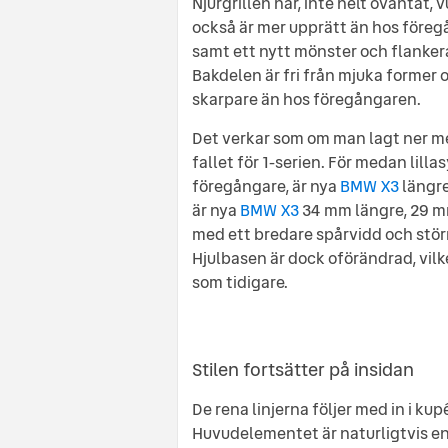
Njurgrillen har, inte helt oväntat,
också är mer upprätt än hos föreg
samt ett nytt mönster och flankera
Bakdelen är fri från mjuka former
skarpare än hos föregångaren.
Det verkar som om man lagt ner me
fallet för 1-serien. För medan lil
föregångare, är nya
BMW X3
längre
är nya
BMW X3
34 mm längre, 29 mm
med ett bredare spårvidd och störr
Hjulbasen är dock oförändrad, vilk
som tidigare.
Stilen fortsätter på insidan
De rena linjerna följer med in i ku
Huvudelementet är naturligtvis en