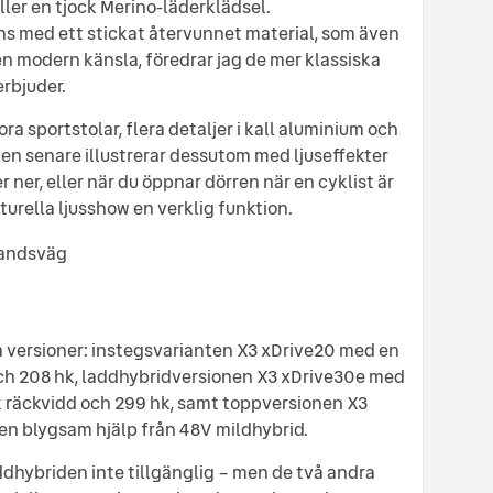
ller en tjock Merino-läderklädsel.
ns med ett stickat återvunnet material, som även
l en modern känsla, föredrar jag de mer klassiska
rbjuder.
a sportstolar, flera detaljer i kall aluminium och
n senare illustrerar dessutom med ljuseffekter
 ner, eller när du öppnar dörren när en cyklist är
turella ljusshow en verklig funktion.
ka versioner: instegsvarianten X3 xDrive20 med en
och 208 hk, laddhybridversionen X3 xDrive30e med
sk räckvidd och 299 hk, samt toppversionen X3
en blygsam hjälp från 48V mildhybrid.
ddhybriden inte tillgänglig – men de två andra