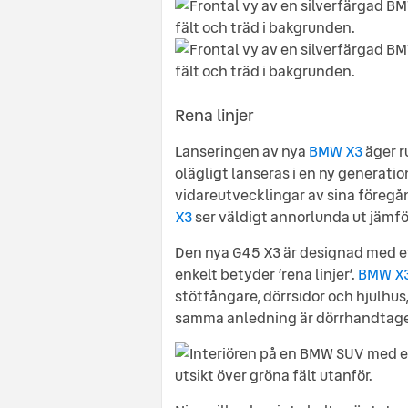
Rena linjer
Lanseringen av nya
BMW X3
äger r
olägligt lanseras i en ny generati
vidareutvecklingar av sina föregån
X3
ser väldigt annorlunda ut jämf
Den nya G45 X3 är designad med ett
enkelt betyder ‘rena linjer’.
BMW X
stötfångare, dörrsidor och hjulhus,
samma anledning är dörrhandtagen