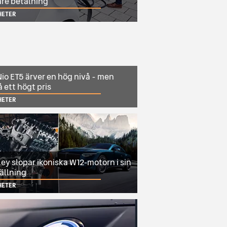
are betalning
HETER
io ET5 ärver en hög nivå - men
 ett högt pris
HETER
ey slopar ikoniska W12-motorn i sin
ällning
HETER