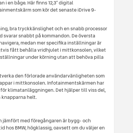
 en båge. Här finns 12,3″ digital
tainmentskärm som kör det senaste iDrive 9-
ning, bra tryckkänslighet och en snabb processor
tid svarar snabbt på kommandon. De översta
navigera, medan mer specifika inställningar är
tvis fått behålla vridhjulet i mittkonsolen, vilket
inställningar under körning utan att behöva pilla
 motverka den förlorade användarvänligheten som
appar i mittkonsolen. Infotainmentskärmen har
ör klimatanläggningen. Det hjälper till viss del,
ta knapparna helt.
én jämfört med föregångaren är bygg- och
ltid hos BMW, högklassig, oavsett om du väljer en