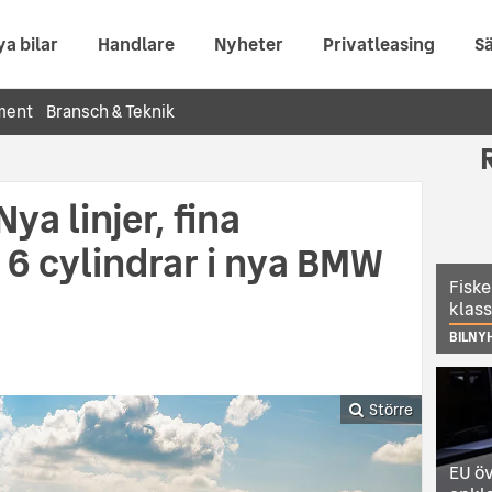
ya bilar
Handlare
Nyheter
Privatleasing
Sä
ment
Bransch & Teknik
ya linjer, fina
6 cylindrar i nya BMW
Fiske
klas
BILNY
Större
EU öv