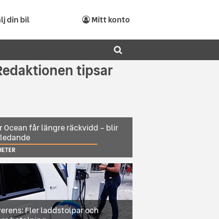
lj din bil
Mitt konto
Redaktionen tipsar
r Ocean får längre räckvidd – blir
sledande
HETER
erens: Fler laddstolpar och