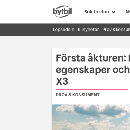
Sök fordon
N
Löpsedeln
Bilnyheter
Prov & konsu
Första åkturen: N
egenskaper och 
X3
PROV & KONSUMENT