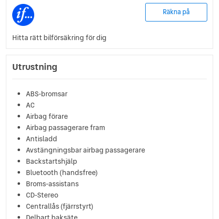
Räkna på
Hitta rätt bilförsäkring för dig
Utrustning
ABS-bromsar
AC
Airbag förare
Airbag passagerare fram
Antisladd
Avstängningsbar airbag passagerare
Backstartshjälp
Bluetooth (handsfree)
Broms-assistans
CD-Stereo
Centrallås (fjärrstyrt)
Delbart baksäte