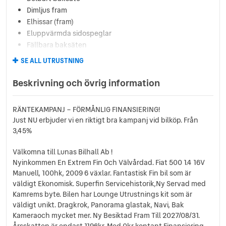
Dimljus fram
Elhissar (fram)
Eluppvärmda sidospeglar
Fällbara baksäten
Färddator
SE ALL UTRUSTNING
ISOFIX-fästen bak
Läslampa
Beskrivning och övrig information
Multifunktionsratt
Reservhjul
RÄNTEKAMPANJ – FÖRMÅNLIG FINANSIERING!
Servostyrning
Just NU erbjuder vi en riktigt bra kampanj vid bilköp. Från
Sidoairbags
3,45%
Sidokrockgardiner
Sminkspegel
Välkomna till Lunas Bilhall Ab !
Startspärr
Nyinkommen En Extrem Fin Och Välvårdad. Fiat 500 1.4 16V
Svensksåld
Manuell, 100hk, 2009 6 växlar. Fantastisk Fin bil som är
väldigt Ekonomisk. Superfin Servicehistorik,Ny Servad med
Taklucka
Kamrems byte. Bilen har Lounge Utrustnings kit som är
USB-uttag
väldigt unikt. Dragkrok, Panorama glastak, Navi, Bak
Kameraoch mycket mer. Ny Besiktad Fram Till 2027/08/31.
Årsskatten är endast 1196kr. Med 0kr kontant Finansiering