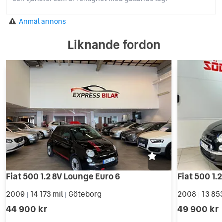
Anmäl annons
Liknande fordon
Fiat 500 1.2 8V Lounge Euro 6
Fiat 500 1.
2009
14 173 mil
Göteborg
2008
13 85
|
|
|
44 900 kr
49 900 kr