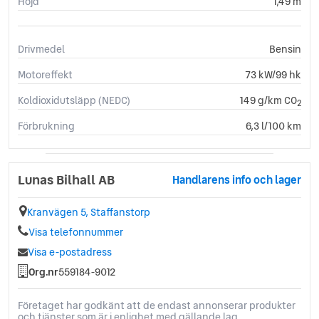
Höjd
1,49 m
Drivmedel
Bensin
Motoreffekt
73 kW/99 hk
Koldioxidutsläpp (NEDC)
149 g/km CO
2
Förbrukning
6,3 l/100 km
Lunas Bilhall AB
Handlarens info och lager
Kranvägen 5, Staffanstorp
Visa telefonnummer
Visa e-postadress
Org.nr
559184-9012
Företaget har godkänt att de endast annonserar produkter
och tjänster som är i enlighet med gällande lag.