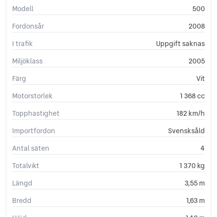
Modell
500
Fordonsår
2008
I trafik
Uppgift saknas
Miljöklass
2005
Färg
Vit
Motorstorlek
1 368 cc
Topphastighet
182 km/h
Importfordon
Svensksåld
Antal säten
4
Totalvikt
1 370 kg
Längd
3,55 m
Bredd
1,63 m