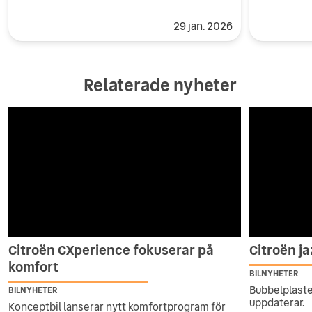
29 jan. 2026
Relaterade nyheter
Citroën CXperience fokuserar på
Citroën j
komfort
BILNYHETER
Bubbelplast
BILNYHETER
uppdaterar.
Konceptbil lanserar nytt komfortprogram för