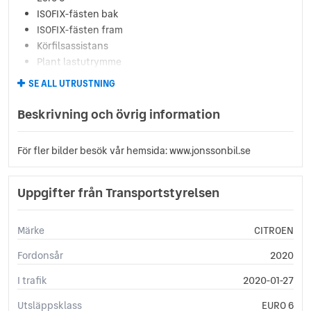
ISOFIX-fästen bak
ISOFIX-fästen fram
Körfilsassistans
Plant lastutrymme
Regnsensor
SE ALL UTRUSTNING
Servostyrning
Sidoairbags
Beskrivning och övrig information
Sminkspegel
Startspärr
För fler bilder besök vår hemsida: www.jonssonbil.se
Svensksåld
Yttertemperaturmätare
GPS
Uppgifter från Transportstyrelsen
Keyless
Dragkrok
Märke
CITROEN
Backkamera
Keyless Nyckelfri Start
Fordonsår
2020
Farthållare (adaptiv)
I trafik
2020-01-27
Utsläppsklass
EURO 6