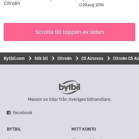
Citroën
29 aug. 2016
Scrolla till toppen av sidan
Bytbil.com
Sök bil
Citroën
C5 Aircross
Citroën C5 A
Massor av bilar från Sveriges bilhandlare.
Facebook
BYTBIL
MITT KONTO