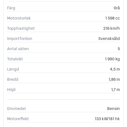
Färg
Grå
Motorstorlek
1 598 cc
Topphastighet
216 km/h
Importfordon
Svensksåld
Antal säten
5
Totalvikt
1 990 kg
Längd
4,5 m
Bredd
1,86 m
Höjd
1,7 m
Drivmedel
Bensin
Motoreffekt
133 kW/181 hk