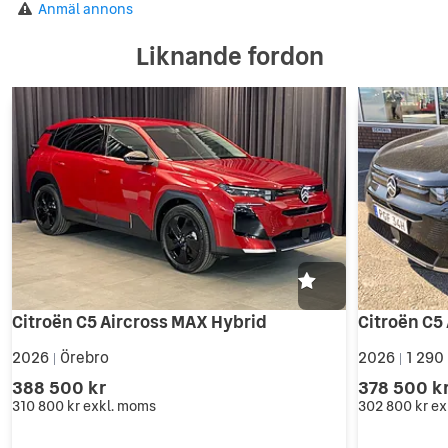
Anmäl annons
Liknande fordon
Citroën C5 Aircross MAX Hybrid
2026
Örebro
2026
1 290
|
|
388 500 kr
378 500 k
310 800 kr
exkl. moms
302 800 kr
ex