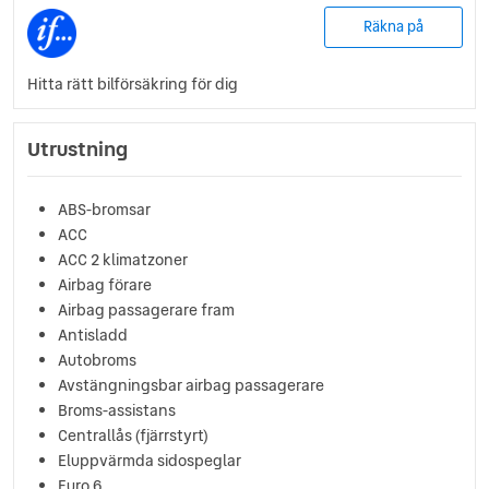
Räkna på
Hitta rätt bilförsäkring för dig
Utrustning
ABS-bromsar
ACC
ACC 2 klimatzoner
Airbag förare
Airbag passagerare fram
Antisladd
Autobroms
Avstängningsbar airbag passagerare
Broms-assistans
Centrallås (fjärrstyrt)
Eluppvärmda sidospeglar
Euro 6