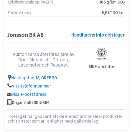
Koldioxidutsläpp (WLTP)
165 g/km CO
2
Förbrukning
5,6 l/100 km
Jonsson Bil AB
Handlarens info och lager
Auktoriserad återförsäljare av
Opel, Mitsubishi, Citroën,
Leapmotor och Peugeot.
MRF-ansluten
Nastagatan 18, ÖREBRO
Visa telefonnummer
Visa e-postadress
Org.nr
556736-5894
Företaget har godkänt att de endast annonserar produkter
och tjänster som är i enlighet med gällande lag.