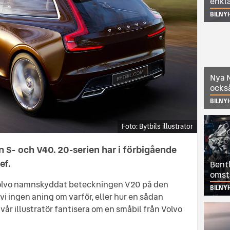
enkl
BILNY
Nya N
också
BILNY
Bytbils illustratör
n S- och V40. 20-serien har i förbigående
ef.
Bentl
omst
t Volvo namnskyddat beteckningen V20 på den
BILNY
 ingen aning om varför, eller hur en sådan
 vår illustratör fantisera om en småbil från Volvo