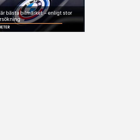
r bästa bilmärket – enligt stor
rsökning
HETER