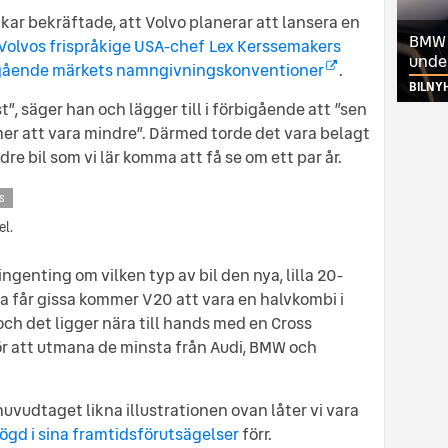
nkar bekräftade, att Volvo planerar att lansera en
BMW ä
Volvos frispråkige USA-chef Lex Kerssemakers
unde
ående märkets namngivningskonventioner
.
BILNY
t”, säger han och lägger till i förbigående att ”sen
r att vara mindre”. Därmed torde det vara belagt
re bil som vi lär komma att få se om ett par år.
s
el.
ingenting om vilken typ av bil den nya, lilla 20-
va får gissa kommer V20 att vara en halvkombi i
ch det ligger nära till hands med en Cross
r att utmana de minsta från Audi, BMW och
udtaget likna illustrationen ovan låter vi vara
dögd i sina framtidsförutsägelser
förr.