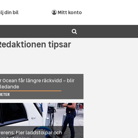
lj din bil
Mitt konto
Redaktionen tipsar
r Ocean får längre räckvidd – blir
sledande
HETER
erens: Fler laddstolpar och