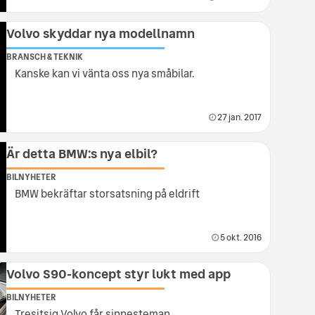
Volvo skyddar nya modellnamn
BRANSCH & TEKNIK
Kanske kan vi vänta oss nya småbilar.
27 jan. 2017
Är detta BMW:s nya elbil?
BILNYHETER
BMW bekräftar storsatsning på eldrift
5 okt. 2016
Volvo S90-koncept styr lukt med app
BILNYHETER
Tresitsig Volvo får sinnesteman.