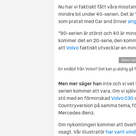
Nu har vi faktiskt fått våra missta
mindre bil under 40-serien. Det är
som pratat med Car and Driver
ang
”90-serien är störst och 40 är mins
kommer det en 20-serie, den komme
att
Volvo
faktiskt utvecklar en mind
Volvo Car
En småbil från Volvo? Det kan ju aldrig gå f
Men mer säger han
inte och vi vet 
serien kommer att vara. Om vi själ
stil med en förminskad
Volvo C30
o
Countryversion på samma tema, fö
Mercedes-Benz.
Om nykomlingen kommer att överhuv
osagt. Vår illustratör
har varit vin