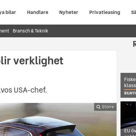
ya bilar
Handlare
Nyheter
Privatleasing
Sä
ment
Bransch & Teknik
lir verklighet
Fiske
klas
lvos USA-chef.
BILNY
Större
EU öv