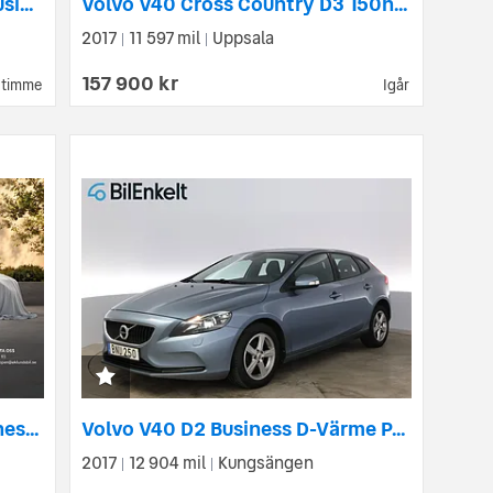
Volvo V40 Cross Country D2 Business II
Volvo V40 Cross Country D3 150hk Advanced D-Värm P-sensorer
2017
11 597 mil
Uppsala
|
|
157 900 kr
 timme
Igår
Volvo V40 D3 Momentum Business Edition Pro Navi Drag Värmare
Volvo V40 D2 Business D-Värme P-Sensorer Bluetooth
2017
12 904 mil
Kungsängen
|
|