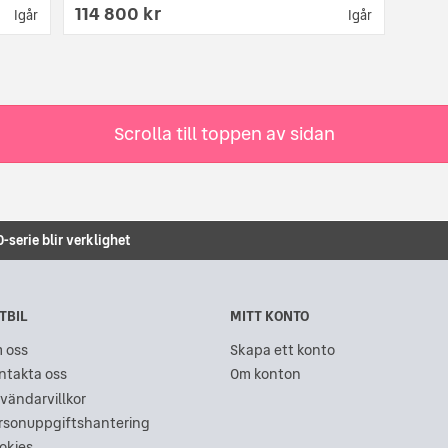
114 800 kr
Igår
Igår
Scrolla till toppen av sidan
-serie blir verklighet
TBIL
MITT KONTO
 oss
Skapa ett konto
ntakta oss
Om konton
vändarvillkor
rsonuppgiftshantering
okies