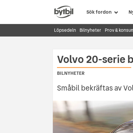
Sök fordon
N
Löpsedeln
Bilnyheter
Prov & konsu
Volvo 20-serie b
BILNYHETER
Småbil bekräftas av Vo