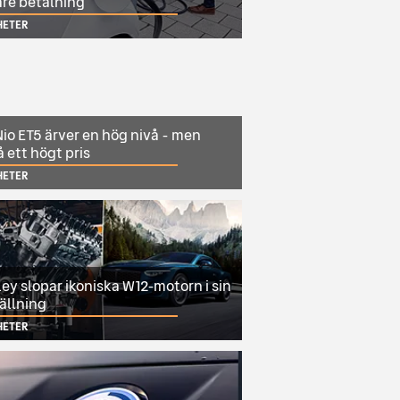
are betalning
HETER
io ET5 ärver en hög nivå - men
 ett högt pris
HETER
ey slopar ikoniska W12-motorn i sin
ällning
HETER