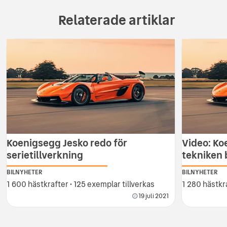
Relaterade artiklar
Koenigsegg Jesko redo för
Video: Ko
serietillverkning
tekniken
BILNYHETER
BILNYHETER
1 600 hästkrafter • 125 exemplar tillverkas
1 280 hästkr
19 juli 2021