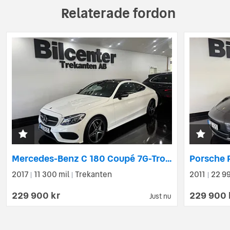
Relaterade fordon
Mercedes-Benz C 180 Coupé 7G-Tronic Plus AMG Panorama Burmester
2017
11 300 mil
Trekanten
2011
22 99
|
|
|
229 900 kr
229 900 
Just nu