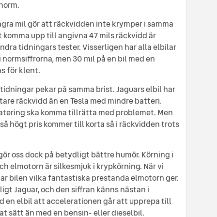
-norm.
ågra mil gör att räckvidden inte krymper i samma
t komma upp till angivna 47 mils räckvidd är
ndra tidningars tester. Visserligen har alla elbilar
i normsiffrorna, men 30 mil på en bil med en
s för klent.
 tidningar pekar på samma brist. Jaguars elbil har
rtare räckvidd än en Tesla med mindre batteri.
atering ska komma tillrätta med problemet. Men
d så högt pris kommer till korta så i räckvidden trots
ör oss dock på betydligt bättre humör. Körning i
 elmotorn är silkesmjuk i krypkörning. När vi
r bilen vilka fantastiska prestanda elmotorn ger.
igt Jaguar, och den siffran känns nästan i
 en elbil att accelerationen går att upprepa till
t sätt än med en bensin- eller dieselbil.