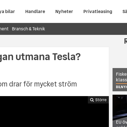
ya bilar
Handlare
Nyheter
Privatleasing
Sä
ment
Bransch & Teknik
ggan utmana Tesla?
Fiske
klas
om drar för mycket ström
BILNY
Större
EU öv