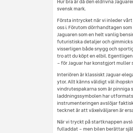
Hur bra är då den eldrivna Jaguare
svensk mark.
Första intrycket när vi inleder vårt
oss i. Förutom dörrhandtagen som å
Jaguaren som en helt vanlig bensinbi
futuristiska detaljer och gimmicks
visserligen både snygg och sporti
tro att du köpt en elbil. Egentlig
– för Jaguar har konstgjort mulle
Interiören är klassiskt Jaguar-ele
ytor. Allt känns väldigt väl ihops
vindrutespakarna som är pinniga st
laddningssymbolen har utformats 
instrumenteringen avslöjar faktiskt
tecknet är att växelväljaren är er
När vi tryckt på startknappen avslö
fulladdat – men bilen berättar själ