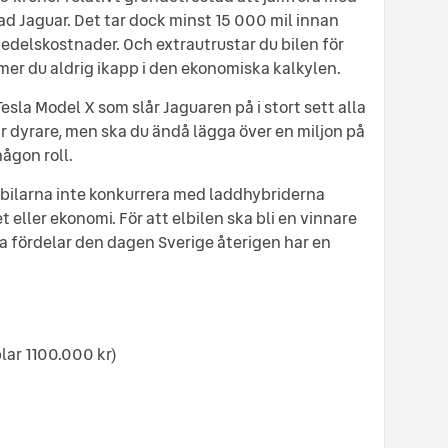
d Jaguar. Det tar dock minst 15 000 mil innan
medelskostnader. Och extrautrustar du bilen för
r du aldrig ikapp i den ekonomiska kalkylen.
Tesla Model X som slår Jaguaren på i stort sett alla
r dyrare, men ska du ändå lägga över en miljon på
någon roll.
lbilarna inte konkurrera med laddhybriderna
eller ekonomi. För att elbilen ska bli en vinnare
 fördelar den dagen Sverige återigen har en
lar 1100.000 kr)