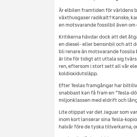
Är elbilen framtiden för världens b
växthusgaser radikalt? Kanske, kan
en motsvarande fossilbil även om e
Kritikerna hävdar dock att det åtgå
en diesel- eller bensinbil och att 
bli renare än motsvarande fossila b
är lite för tidigt att uttala sig tvä
ren, eftersom i stort sett all vår e
koldioxidutsläpp.
Efter Teslas framgångar har bilti
snabbast kan få fram en ”Tesla-dödar
miljonklassen med eldrift och lång
Lite otippat var det Jaguar som v
inom kort lanserar sina Tesla-kopio
halvår före de tyska tillverkarna, o