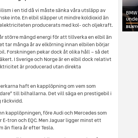
ilism i en tid då vi måste sänka våra utsläpp av
BMW ä
ske inte. En elbil släpper ut mindre koldioxid än
unde
lektriciteten producerats med kol- och oljekraft.
BILNY
r större mängd energi för att tillverka en elbil än
det tar många år av elkörning innan elbilen börjar
il. Forskningen pekar dock åt olika håll – så det
rsäkert. I Sverige och Norge är en elbil dock relativt
lektricitet är producerad utan direkta
llverkarna haft en kapplöpning om vem som
e” till bilhallarna. Det vill säga en prestigebil i
 räckvidd.
ann kapplöpningen, före Audi och Mercedes som
r E-tron och EQC. Men Jaguar ligger minst ett
m än flera år efter Tesla.