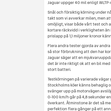
Jaguar uppger 40 mil enligt WLTP
Snål och försiktig körning under n
takt som vi avverkar milen, men at
omöjligt, visar både vårt test och a
kortare räckvidd i verkligheten än 
prislapp på 1,1 miljoner kronor känn
Flera andra tester gjorda av andra
så stor förbrukning att den har ko
Jaguar säger att en mjukvaruuppd
det är inte riktigt ok att en bil me
stort batteri.
Testkörningen på varierade vägar g
Stockholms köer känns behaglig och
svänger upp på motorvägen avslöja
0-100 km/h går på 4,8 sekunder enl
överkant. Åtminstone är det så med
perfektion flera gånger på ett anna