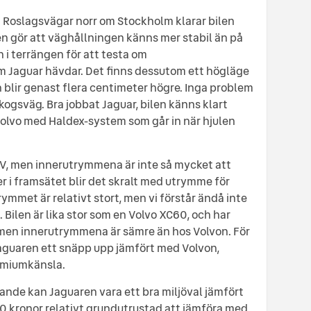
a Roslagsvägar norr om Stockholm klarar bilen
n gör att väghållningen känns mer stabil än på
n i terrängen för att testa om
m Jaguar hävdar. Det finns dessutom ett högläge
ch blir genast flera centimeter högre. Inga problem
skogsväg. Bra jobbat Jaguar, bilen känns klart
 Volvo med Haldex-system som går in när hjulen
SUV, men innerutrymmena är inte så mycket att
er i framsätet blir det skralt med utrymme för
met är relativt stort, men vi förstår ändå inte
 Bilen är lika stor som en Volvo XC60, och har
, men innerutrymmena är sämre än hos Volvon. För
Jaguaren ett snäpp upp jämfört med Volvon,
remiumkänsla.
ande kan Jaguaren vara ett bra miljöval jämfört
0 kronor relativt grundutrustad att jämföra med