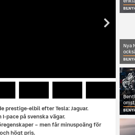
enkl
BILNY
Nya N
också
BILNY
Bentl
omst
 prestige-elbil efter Tesla: Jaguar.
BILNY
n I-pace på svenska vägar.
köregenskaper – men får minuspoäng för
och högt pris.