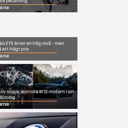
are betalning
HETER
io ET5 ärver en hög nivå - men
 ett högt pris
HETER
ey slopar ikoniska W12-motorn i sin
ällning
HETER