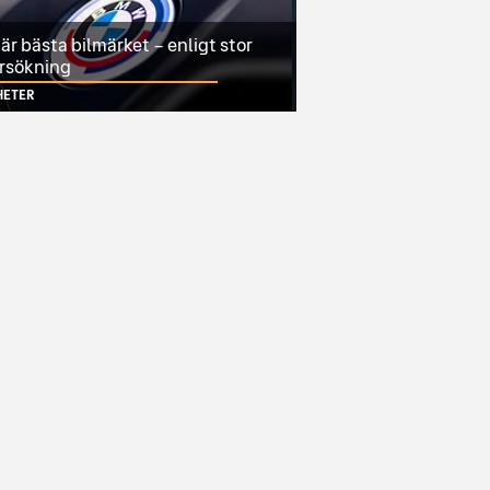
r bästa bilmärket – enligt stor
rsökning
HETER