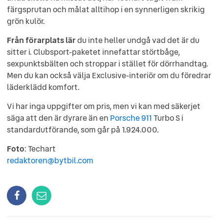
färgsprutan och målat alltihop i en synnerligen skrikig
grön kulör.
Från förarplats lär
du inte heller undgå vad det är du
sitter i. Clubsport-paketet innefattar störtbåge,
sexpunktsbälten och stroppar i stället för dörrhandtag.
Men du kan också välja Exclusive-interiör om du föredrar
läderklädd komfort.
Vi har inga uppgifter om pris, men vi kan med säkerjet
säga att den är dyrare än en
Porsche 911
Turbo S i
standardutförande, som går på 1.924.000.
Foto
: Techart
redaktoren@bytbil.com