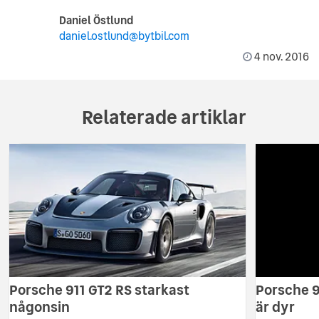
Daniel Östlund
daniel.ostlund@bytbil.com
4 nov. 2016
Relaterade artiklar
Porsche 911 GT2 RS starkast
Porsche 9
någonsin
är dyr