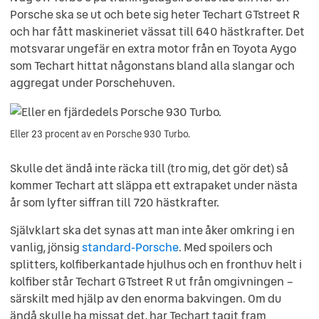
Porsche ska se ut och bete sig heter Techart GTstreet R
och har fått maskineriet vässat till 640 hästkrafter. Det
motsvarar ungefär en extra motor från en Toyota Aygo
som Techart hittat någonstans bland alla slangar och
aggregat under Porschehuven.
Eller 23 procent av en Porsche 930 Turbo.
Skulle det ändå inte räcka till (tro mig, det gör det) så
kommer Techart att släppa ett extrapaket under nästa
år som lyfter siffran till 720 hästkrafter.
Självklart ska det synas att man inte åker omkring i en
vanlig, jönsig
standard-Porsche
. Med spoilers och
splitters, kolfiberkantade hjulhus och en fronthuv helt i
kolfiber står Techart GTstreet R ut från omgivningen –
särskilt med hjälp av den enorma bakvingen. Om du
ändå skulle ha missat det, har Techart tagit fram