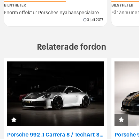
BILNYHETER
BILNYHETER
Enorm effekt ur Porsches nya banspecialare.
Får ännu mer 
3 juli 2017
Relaterade fordon
Porsche 992 .1 Carrera S / TechArt Street 520 / Akrapovic / Sv-såld