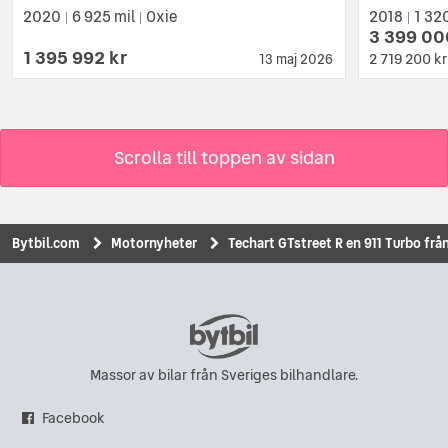
2020
6 925 mil
Oxie
2018
1 32
|
|
|
3 399 00
1 395 992 kr
2 719 200 kr
13 maj 2026
Scrolla till toppen av sidan
Bytbil.com
Motornyheter
Techart GTstreet R en 911 Turbo frå
Massor av bilar från Sveriges bilhandlare.
Facebook