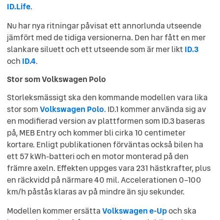
ID.Life
.
Nu har nya ritningar påvisat ett annorlunda utseende
jämfört med de tidiga versionerna. Den har fått en mer
slankare siluett och ett utseende som är mer likt
ID.3
och
ID.4
.
Stor som Volkswagen Polo
Storleksmässigt ska den kommande modellen vara lika
stor som
Volkswagen Polo
. ID.1 kommer använda sig av
en modifierad version av plattformen som ID.3 baseras
på, MEB Entry och kommer bli cirka 10 centimeter
kortare. Enligt publikationen förväntas också bilen ha
ett 57 kWh-batteri och en motor monterad på den
främre axeln. Effekten uppges vara 231 hästkrafter, plus
en räckvidd på närmare 40 mil. Accelerationen 0–100
km/h påstås klaras av på mindre än sju sekunder.
Modellen kommer ersätta
Volkswagen e-Up
och ska