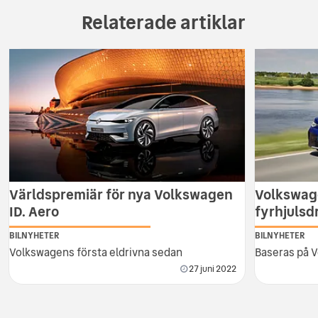
Relaterade artiklar
Världspremiär för nya Volkswagen
Volkswage
ID. Aero
fyrhjulsd
BILNYHETER
BILNYHETER
Volkswagens första eldrivna sedan
Baseras på 
27 juni 2022