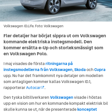
Volkswagen ID.Life. Foto: Volkswagen
Volkswagen ID.Life. Foto: Volkswagen
Fler detaljer har börjat sippra ut om Volkswagen
kommande elektriska instegsmodell. Den
kommer ersätta e-Up och storleksmässigt som
en Volkswagen Polo.
I maj visades de första
ritningarna på
instegsmodellerna från Volkswagen
,
Skoda
och
Cupra
upp. Nu har det framkommit nya detaljer om modellen
som antagligen kommer kallas Volkswagen ID.1,
rapporterar
Autocar
.
Den tyska biltillverkaren
Volkswagen
visade i höstas
upp en vision om hur en kommande kompakt elektrisk bil
skulle kunna se ut, när de presenterade
konceptet