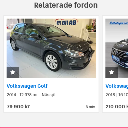
Relaterade fordon
Volkswagen Golf
2014
12 978 mil
Nässjö
2018
16 1
|
|
|
79 900 kr
210 000 
6 min