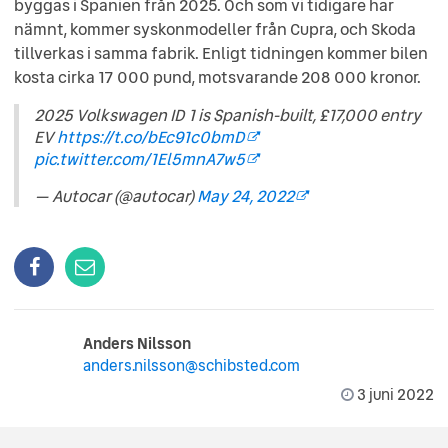
byggas i Spanien från 2025. Och som vi tidigare har
nämnt, kommer syskonmodeller från Cupra, och Skoda
tillverkas i samma fabrik. Enligt tidningen kommer bilen
kosta cirka 17 000 pund, motsvarande 208 000 kronor.
2025 Volkswagen ID 1 is Spanish-built, £17,000 entry
EV
https://t.co/bEc91c0bmD
pic.twitter.com/1El5mnA7w5
— Autocar (@autocar)
May 24, 2022
Anders Nilsson
anders.nilsson@schibsted.com
3 juni 2022