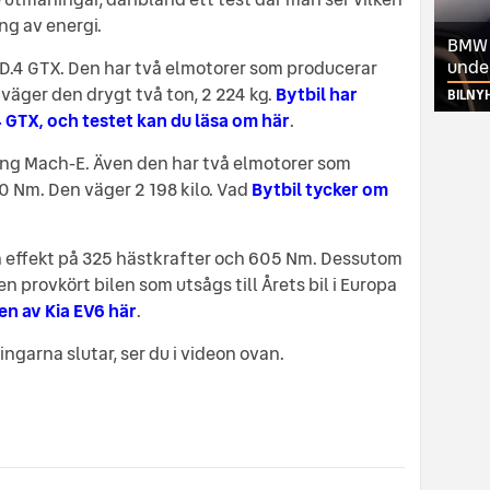
ng av energi.
BMW ä
unde
D.4 GTX. Den har två elmotorer som producerar
väger den drygt två ton, 2 224 kg.
Bytbil har
BILNY
 GTX, och testet kan du läsa om här
.
ng Mach-E. Även den har två elmotorer som
0 Nm. Den väger 2 198 kilo. Vad
Bytbil tycker om
en effekt på 325 hästkrafter och 605 Nm. Dessutom
en provkört bilen som utsågs till Årets bil i Europa
n av Kia EV6 här
.
garna slutar, ser du i videon ovan.