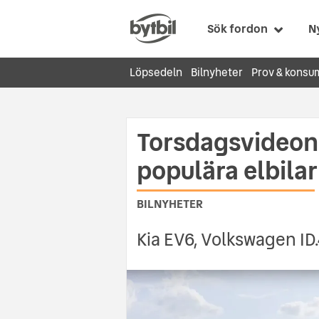
Sök fordon
N
Löpsedeln
Bilnyheter
Prov & konsu
Torsdagsvideon:
populära elbilar
BILNYHETER
Kia EV6, Volkswagen I