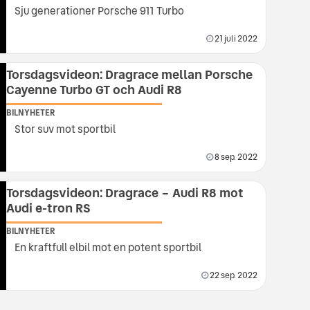
Sju generationer Porsche 911 Turbo
21 juli 2022
Torsdagsvideon: Dragrace mellan Porsche
Cayenne Turbo GT och Audi R8
BILNYHETER
Stor suv mot sportbil
8 sep. 2022
Torsdagsvideon: Dragrace – Audi R8 mot
Audi e-tron RS
BILNYHETER
En kraftfull elbil mot en potent sportbil
22 sep. 2022