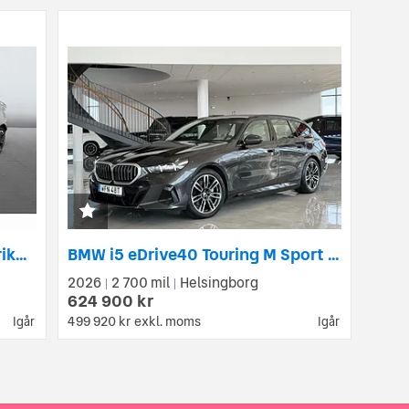
Renault Zoe R110 41 kWh Batteriköpt Kamera BOSE Värmare Skinn
BMW i5 eDrive40 Touring M Sport 340hk / Connected Prof / H&K
2026
2 700 mil
Helsingborg
|
|
624 900 kr
499 920 kr
exkl. moms
Igår
Igår