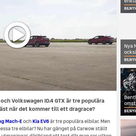
enkl
BILNY
Nya N
också
BILNY
Bentl
och Volkswagen ID.4 GTX är tre populära
omst
bäst när det kommer till ett dragrace?
BILNY
ng Mach-E
och
Kia EV6
är tre populära elbilar. Men
essa tre elbilar? Nu har gänget på Carwow ställt
e utmaningar, däribland ett test där man ser vilken