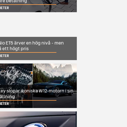
are betalning
HETER
io ET5 ärver en hög nivå - men
 ett högt pris
HETER
ey slopar ikoniska W12-motorn i sin
ällning
HETER