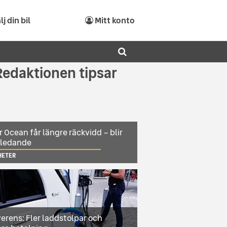
lj din bil
Mitt konto
Redaktionen tipsar
r Ocean får längre räckvidd – blir
sledande
HETER
erens: Fler laddstolpar och