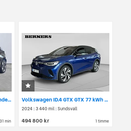
Volvo EX30 Single Motor Extended Range Ultra
Volkswagen ID.4 GTX GTX 77 kWh 4Motion, 340hk/Topsport/Dr...
2024
3 440 mil
Sundsvall
|
|
494 800 kr
31 min
1 timme