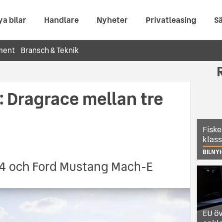
ya bilar
Handlare
Nyheter
Privatleasing
Sä
ment
Bransch & Teknik
 Dragrace mellan tre
Fiske
klas
BILNY
D.4 och Ford Mustang Mach-E
EU öv