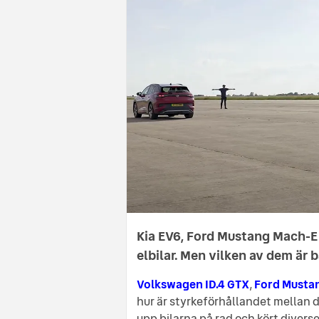
Kia EV6, Ford Mustang Mach-E 
elbilar. Men vilken av dem är 
Volkswagen ID.4 GTX
,
Ford Musta
hur är styrkeförhållandet mellan d
upp bilarna på rad och kört divers