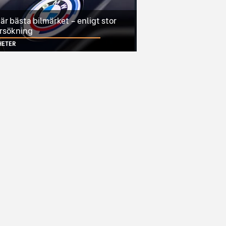
r bästa bilmärket – enligt stor
rsökning
HETER