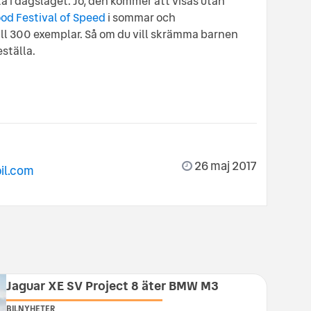
ta i dagsläget. Jo, den kommer att visas utan
d Festival of Speed
i sommar och
ill 300 exemplar. Så om du vill skrämma barnen
eställa.
26 maj 2017
il.com
Jaguar XE SV Project 8 äter BMW M3
BILNYHETER