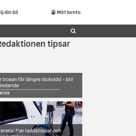
lj din bil
Mitt konto
Redaktionen tipsar
r Ocean får längre räckvidd – blir
sledande
HETER
erens: Fler laddstolpar och