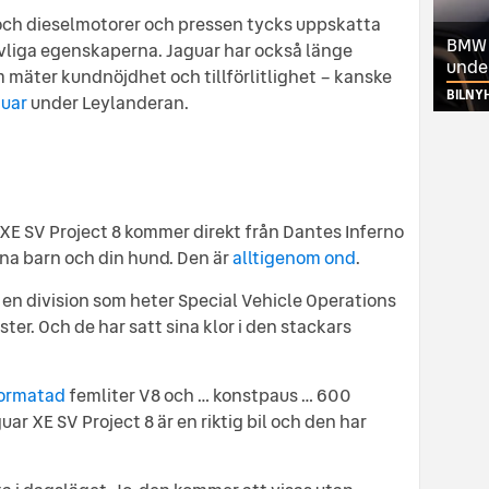
och dieselmotorer och pressen tycks uppskatta
BMW ä
vliga egenskaperna. Jaguar har också länge
unde
mäter kundnöjdhet och tillförlitlighet – kanske
BILNY
uar
under Leylanderan.
r XE SV Project 8 kommer direkt från Dantes Inferno
ina barn och din hund. Den är
alltigenom ond
.
 en division som heter Special Vehicle Operations
ter. Och de har satt sina klor i den stackars
ormatad
femliter V8 och … konstpaus … 600
guar XE SV Project 8 är en riktig bil och den har