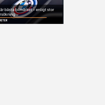
r bästa bilmärket – enligt stor
rsökning
HETER