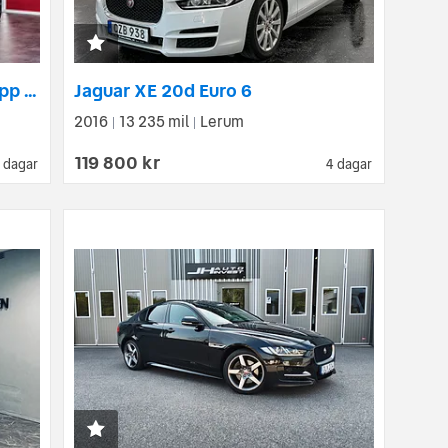
Jaguar XE D180 AWD Euro 6 *Topp Skick*
Jaguar XE 20d Euro 6
2016
13 235 mil
Lerum
|
|
119 800 kr
 dagar
4 dagar