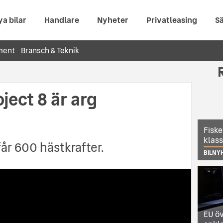
ya bilar
Handlare
Nyheter
Privatleasing
Sä
ment
Bransch & Teknik
ject 8 är arg
Fiske
klas
r 600 hästkrafter.
BILNY
EU öv