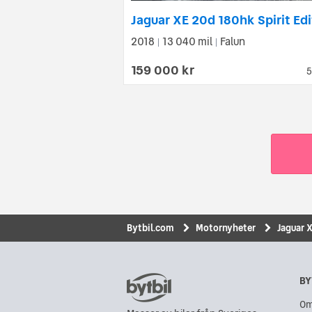
2018
13 040 mil
Falun
|
|
159 000 kr
5
Bytbil.com
Motornyheter
Jaguar X
BY
Om