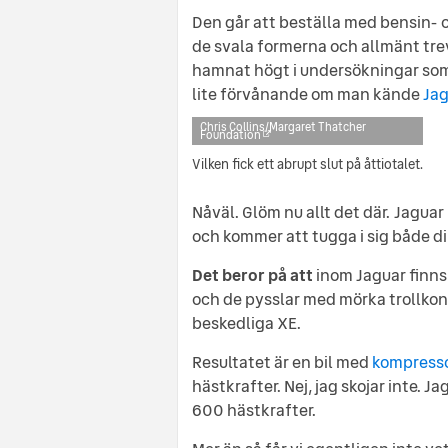
Den går att beställa med bensin- 
de svala formerna och allmänt tre
hamnat högt i undersökningar som 
lite förvånande om man kände
Jag
Chris Collins/Margaret Thatcher
Foundation
Vilken fick ett abrupt slut på åttiotalet.
Nåväl. Glöm nu allt det där. Jagua
och kommer att tugga i sig både d
Det beror på att
inom Jaguar finns
och de pysslar med mörka trollkons
beskedliga XE.
Resultatet är en bil med
kompress
hästkrafter. Nej, jag skojar inte. Ja
600 hästkrafter.