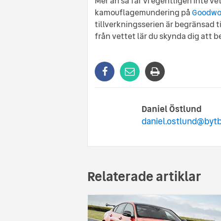
Mer än så får vi egentligen inte ve
kamouflagemundering på
Goodwoo
tillverkningsserien är begränsad t
från vettet lär du skynda dig att b
Daniel Östlund
daniel.ostlund@bytb
Relaterade artiklar