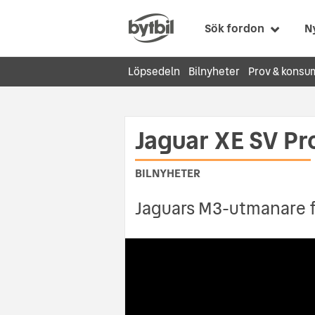
Sök fordon
N
Löpsedeln
Bilnyheter
Prov & konsu
Jaguar XE SV Pro
BILNYHETER
Jaguars M3-utmanare få