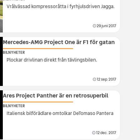
Vrålvässad kompressoråtta i fyrhjulsdriven Jagga.
29 juni 2017
Mercedes-AMG Project One är F1 för gatan
BILNYHETER
Plockar drivlinan direkt från tävlingsbilen.
12 sep. 2017
Ares Project Panther är en retrosuperbil
BILNYHETER
Italiensk bilförädlare omtolkar DeTomaso Pantera
12 dec. 2017