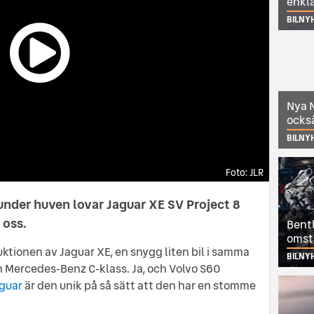
enkl
BILNY
Nya N
också
BILNY
JLR
der huven lovar Jaguar XE SV Project 8
 oss.
Bentl
omst
uktionen av Jaguar XE, en snygg liten bil i samma
BILNY
h Mercedes-Benz C-klass. Ja, och Volvo S60
guar
är den unik på så sätt att den har en stomme