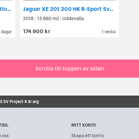
Jaguar XE 20d 180hk Spirit Edition|D-värmare|Automat|Rattvärmare|
Jaguar XE 20t 200 HK R-Sport Svensksåld Panorama Drag Värmare
2018
13 990 mil
Uddevalla
|
|
174 900 kr
 dagar
1 vecka
Scrolla till toppen av sidan
E SV Project 8 är arg
TBIL
MITT KONTO
 oss
Skapa ett konto