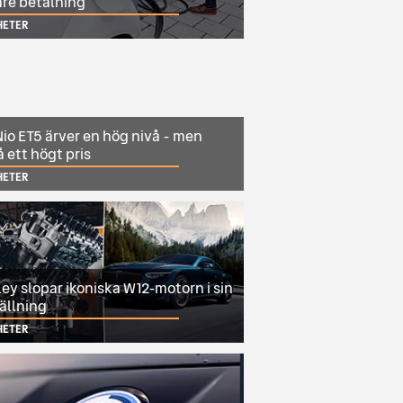
are betalning
HETER
io ET5 ärver en hög nivå - men
 ett högt pris
HETER
ey slopar ikoniska W12-motorn i sin
ällning
HETER