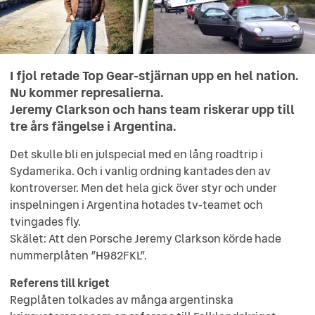
I fjol retade Top Gear-stjärnan upp en hel nation.
Nu kommer represalierna.
Jeremy Clarkson och hans team riskerar upp till
tre års fängelse i Argentina.
Det skulle bli en julspecial med en lång roadtrip i
Sydamerika. Och i vanlig ordning kantades den av
kontroverser. Men det hela gick över styr och under
inspelningen i Argentina hotades tv-teamet och
tvingades fly.
Skälet: Att den Porsche Jeremy Clarkson körde hade
nummerplåten ”H982FKL”.
Referens till kriget
Regplåten tolkades av många argentinska