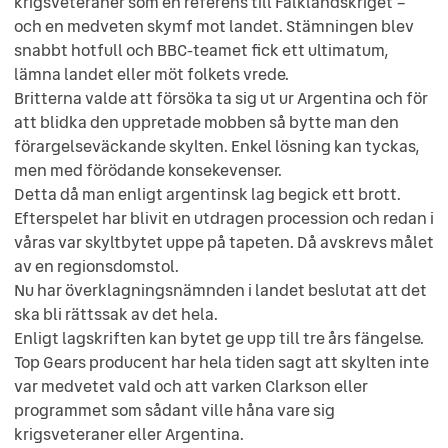
krigsveteraner som en referens till Falklandskriget –
och en medveten skymf mot landet. Stämningen blev
snabbt hotfull och BBC-teamet fick ett ultimatum,
lämna landet eller möt folkets vrede.
Britterna valde att försöka ta sig ut ur Argentina och för
att blidka den uppretade mobben så bytte man den
förargelseväckande skylten. Enkel lösning kan tyckas,
men med förödande konsekevenser.
Detta då man enligt argentinsk lag begick ett brott.
Efterspelet har blivit en utdragen procession och redan i
våras var skyltbytet uppe på tapeten. Då avskrevs målet
av en regionsdomstol.
Nu har överklagningsnämnden i landet beslutat att det
ska bli rättssak av det hela.
Enligt lagskriften kan bytet ge upp till tre års fängelse.
Top Gears producent har hela tiden sagt att skylten inte
var medvetet vald och att varken Clarkson eller
programmet som sådant ville håna vare sig
krigsveteraner eller Argentina.