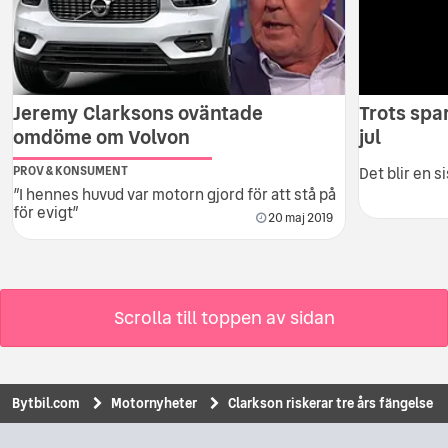
Jeremy Clarksons oväntade
Trots spa
omdöme om Volvon
jul
PROV & KONSUMENT
Det blir en 
”I hennes huvud var motorn gjord för att stå på
för evigt”
20 maj 2019
Scrolla till toppen av sidan
Bytbil.com
Motornyheter
Clarkson riskerar tre års fängelse