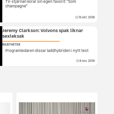
TV-stjärnan korar sin egen favorit: "Som
champagne"
15 okt. 2018
Jeremy Clarkson: Volvons spak liknar
sexleksak
BILNYHETER
Programledaren dissar laddhybriden i nytt test
4 nov. 2019