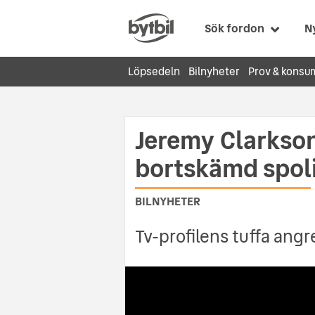
Sök fordon
N
Löpsedeln
Bilnyheter
Prov & konsu
Jeremy Clarkson
bortskämd spol
BILNYHETER
Tv-profilens tuffa angr