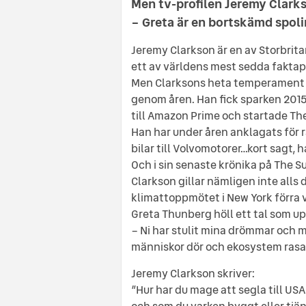
Men tv-profilen Jeremy Clarks
– Greta är en bortskämd spolin
Jeremy Clarkson är en av Storbritan
ett av världens mest sedda fakta
Men Clarksons heta temperament och
genom åren. Han fick sparken 2015 
till Amazon Prime och startade The
Han har under åren anklagats för ra
bilar till Volvomotorer…kort sagt, 
Och i sin senaste krönika på The 
Clarkson gillar nämligen inte all
klimattoppmötet i New York förra 
Greta Thunberg höll ett tal som 
– Ni har stulit mina drömmar och 
människor dör och ekosystem rasar i
Jeremy Clarkson skriver:
”Hur har du mage att segla till USA
och som du varken byggt eller tjän