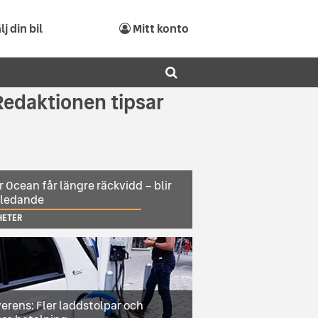
lj din bil
Mitt konto
Redaktionen tipsar
r Ocean får längre räckvidd – blir
sledande
HETER
erens: Fler laddstolpar och