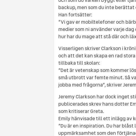
backup, men som du inte berättat
Han fortsätter:
”Vi gav er mobiltelefoner och bärb
medier som ni använder varje dag o
hur har du mage att stå där och lä
Visserligen skriver Clarkson i krön
och att det kan skapa en rad stor
tillbaka till skolan:
”Det är vetenskap som kommer lös
små utbrott var femte minut. Så var
jobba med frågorna”, skriver Jerem
Jeremy Clarkson har dock inget stö
publicerades skrev hans dotter Em
som kritiserar Greta.
Emily hänvisade till ett inlägg av
”Du är en inspiration. Du har blåst 
uppmärksamhet som den förtjänade