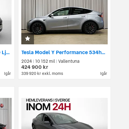
Tesla Model 3 Long Range AWD Ljus Interiör Svensksåld
Tesla Model Y Performance 534hk Drag Värmepump Rattvärme MOMS
2024
10 152 mil
Vallentuna
|
|
424 900 kr
339 920 kr
exkl. moms
Igår
Igår