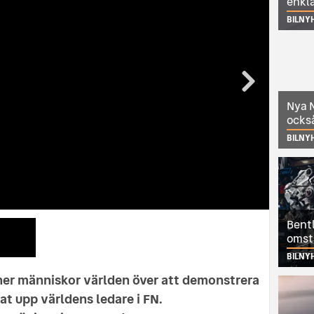
enkl
BILNY
Nya N
också
BILNY
Bentl
omst
BILNY
ner människor världen över att demonstrera
at upp världens ledare i FN.