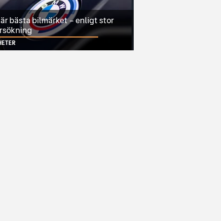
r bästa bilmärket – enligt stor
rsökning
HETER