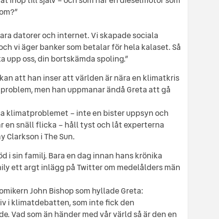
 om?”
ara datorer och internet. Vi skapade sociala
ch vi äger banker som betalar för hela kalaset. Så
xa upp oss, din bortskämda spoling.”
ikan att han inser att världen är nära en klimatkris
a problem, men han uppmanar ändå Greta att gå
a klimatproblemet – inte en bister uppsyn och
 en snäll flicka – håll tyst och låt experterna
y Clarkson i The Sun.
d i sin familj. Bara en dag innan hans krönika
ily ett argt inlägg på Twitter om medelålders män
 komikern John Bishop som hyllade Greta:
liv i klimatdebatten, som inte fick den
. Vad som än händer med vår värld så är den en