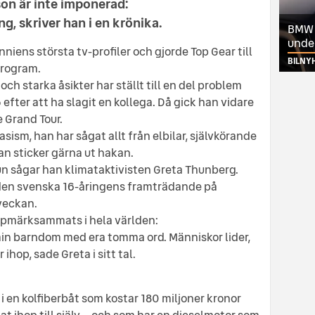
on är inte imponerad:
g, skriver han i en krönika.
BMW ä
unde
niens största tv-profiler och gjorde Top Gear till
BILNY
program.
 starka åsikter har ställt till en del problem
efter att ha slagit en kollega. Då gick han vidare
 Grand Tour.
sism, han har sågat allt från elbilar, självkörande
han sticker gärna ut hakan.
Sun sågar han klimataktivisten Greta Thunberg.
s den svenska 16-åringens framträdande på
veckan.
uppmärksammats i hela världen:
min barndom med era tomma ord. Människor lider,
hop, sade Greta i sitt tal.
 i en kolfiberbåt som kostar 180 miljoner kronor
at ihop till själv – och som har en dieselmotor som