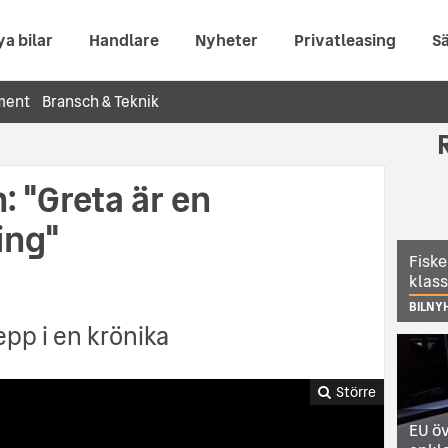
ya bilar
Handlare
Nyheter
Privatleasing
Sä
ment
Bransch & Teknik
: "Greta är en
ing"
Fiske
klas
BILNY
epp i en krönika
Större
EU öv