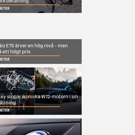
are betalning
HETER
io ET5 ärver en hög nivå - men
 ett högt pris
HETER
ey slopar ikoniska W12-motorn i sin
ällning
HETER