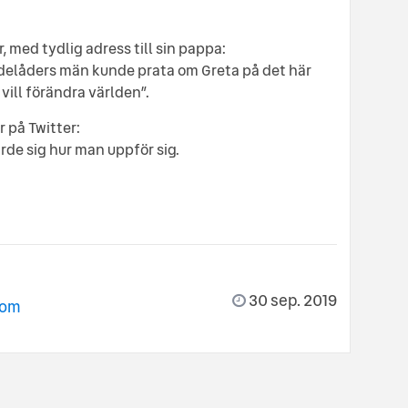
, med tydlig adress till sin pappa:
medelåders män kunde prata om Greta på det här
 vill förändra världen”.
 på Twitter:
ärde sig hur man uppför sig.
30 sep. 2019
com