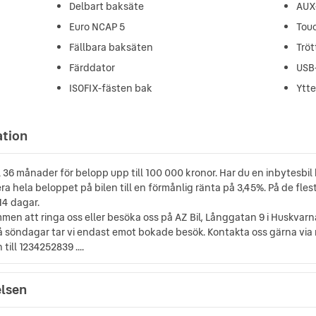
Delbart baksäte
AUX
Euro NCAP 5
Tou
Fällbara baksäten
Trö
Färddator
USB
ISOFIX-fästen bak
Ytt
ation
till 36 månader för belopp upp till 100 000 kronor. Har du en inbytes
a hela beloppet på bilen till en förmånlig ränta på 3,45%. På de flest
14 dagar.
mmen att ringa oss eller besöka oss på AZ Bil, Långgatan 9 i Huskva
 På söndagar tar vi endast emot bokade besök. Kontakta oss gärna v
ill 1234252839 ....
elsen