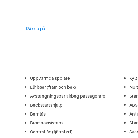
Räkna på
Uppvärmda spolare
Kyl
Elhissar (fram och bak)
Mult
Avstängningsbar airbag passagerare
Star
Backstartshjälp
ABS
Barnlås
Ant
Broms-assistans
Star
Centrallås (fjärrstyrt)
Sve