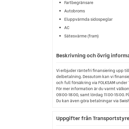
Fartbegränsare
Autobroms
Eluppvärmda sidospeglar
AC
Sätesvärme (fram)
Beskrivning och övrig inform
Vi erbjuder räntefri finansiering upp 
delbetalning. Dessutom kan vi finansier
och full försäkring via FOLKSAM under 
För mer information är du varmt välko
09:00-18:00, samt lördag 11:00-15:00.
Du kan även göra betalningar via Swish t
Uppgifter från Transportstyr