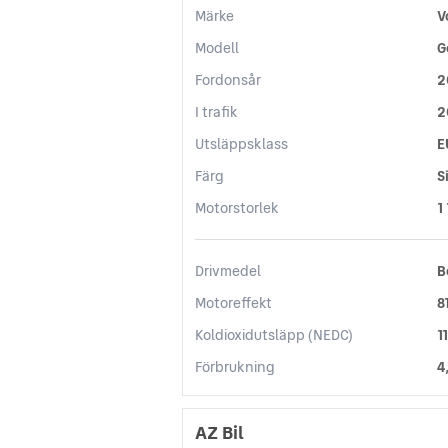
Märke
V
Modell
G
Fordonsår
2
I trafik
2
Utsläppsklass
E
Färg
S
Motorstorlek
1
Drivmedel
B
Motoreffekt
8
Koldioxidutsläpp (NEDC)
1
Förbrukning
4
AZ Bil