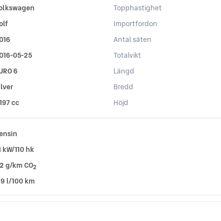
olkswagen
Topphastighet
olf
Importfordon
016
Antal säten
016-05-25
Totalvikt
URO 6
Längd
ilver
Bredd
 197 cc
Höjd
ensin
1 kW/110 hk
12 g/km CO
2
,9 l/100 km