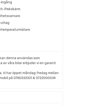
-ingång
ch-/Pekskärm
tthetsvarnare
-uttag
ertemperaturmätare
bil kan denna användas som
a av våra bilar erbjuder vi en garanti
rna. Vi har öppet måndag-fredag mellan
ia mobil på 0760333331 & 0722000034