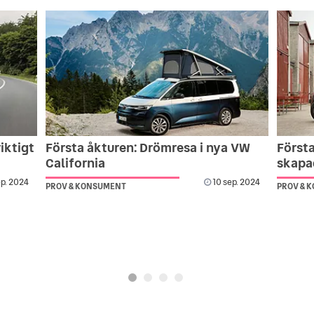
iktigt
Första åkturen: Drömresa i nya VW
Första
California
skapad
ep. 2024
10 sep. 2024
PROV & KONSUMENT
PROV & 