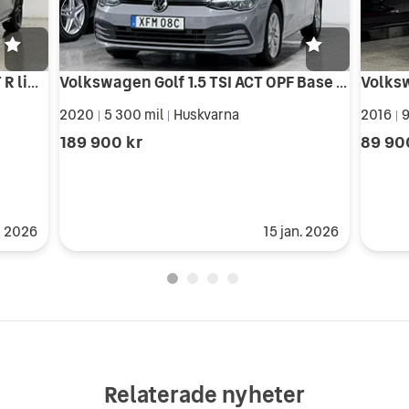
Volkswagen Golf 5-dörr 1.4 TSI GT R line 150hk styling GPS sensor
Volkswagen Golf 1.5 TSI ACT OPF Base GPS TOPPSKICK LÅGMIL
2020
5 300 mil
Huskvarna
2016
9
|
|
|
189 900 kr
89 90
i 2026
15 jan. 2026
Relaterade nyheter