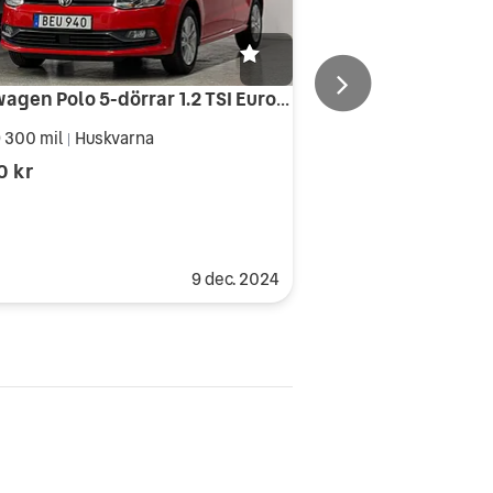
Volkswagen Polo 5-dörrar 1.2 TSI Euro 6 S&V nybes & service toppskick
 300 mil
Huskvarna
|
0 kr
9 dec. 2024