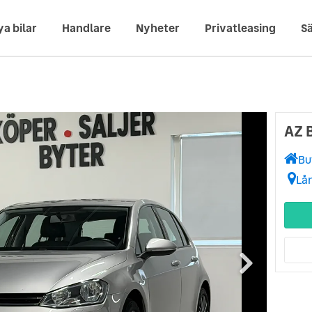
ya bilar
Handlare
Nyheter
Privatleasing
Sä
AZ B
Bu
Lå