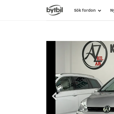
Sök fordon
N