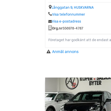
Långgatan 9, HUSKVARNA
Visa telefonnummer
Visa e-postadress
Org.nr
556978-4787
Företaget har godkänt att de endast a
Anmäl annons