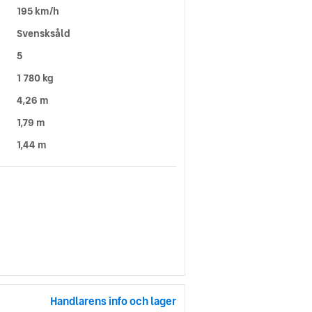
195 km/h
Svensksåld
5
1 780 kg
4,26 m
1,79 m
1,44 m
Handlarens info och lager