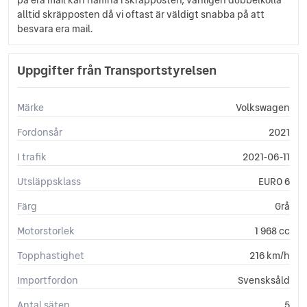
Antisladd
alltid skräpposten då vi oftast är väldigt snabba på att
Autobroms
besvara era mail.
Backstartshjälp
Bagagelucka (handsfree)
Uppgifter från Transportstyrelsen
Barnlås
Bluetooth
CD-Stereo
Märke
Volkswagen
Centrallås (fjärrstyrt)
Fordonsår
Delbart baksäte
2021
Elhissar (fram och bak)
I trafik
2021-06-11
Elinfällbara sidospeglar
Eluppvärmda sidospeglar
Utsläppsklass
EURO 6
Euro 6
Färg
Grå
Fällbara baksäten
Färddator
Motorstorlek
1 968 cc
ISOFIX-fästen bak
Topphastighet
216 km/h
Kylt handskfack
Ljussensor
Importfordon
Svensksåld
Multifunktionsratt
Antal säten
5
Rails