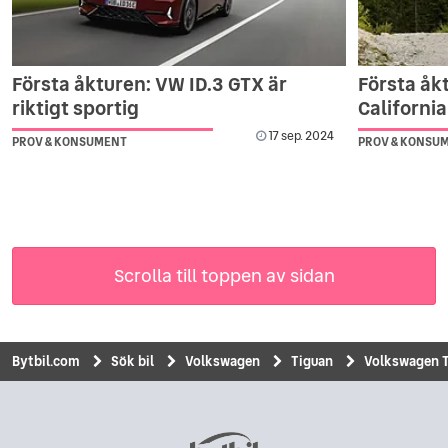
Första åkturen: VW ID.3 GTX är
Första åk
riktigt sportig
California
17 sep. 2024
PROV & KONSUMENT
PROV & KONSU
Scrolla till toppen av sidan
Bytbil.com
Sök bil
Volkswagen
Tiguan
Volkswagen T