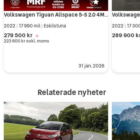
Volkswagen Tiguan Allspace 5-S 2.0 4M R-LINE DSG 200HK-VHJUL-DRAG-VÄRMARE-CARPLAY
2022
17 990 mil
Eskilstuna
2022
17 30
|
|
|
279 500 kr
289 900 k
223 600 kr
exkl. moms
31 jan. 2026
Relaterade nyheter