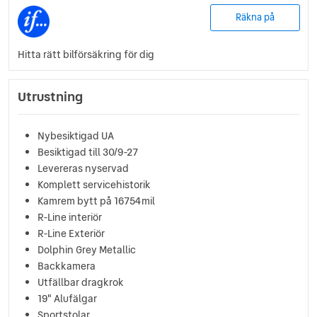
Räkna på
Hitta rätt bilförsäkring för dig
Utrustning
Nybesiktigad UA
Besiktigad till 30/9-27
Levereras nyservad
Komplett servicehistorik
Kamrem bytt på 16754mil
R-Line interiör
R-Line Exteriör
Dolphin Grey Metallic
Backkamera
Utfällbar dragkrok
19" Alufälgar
Sportstolar