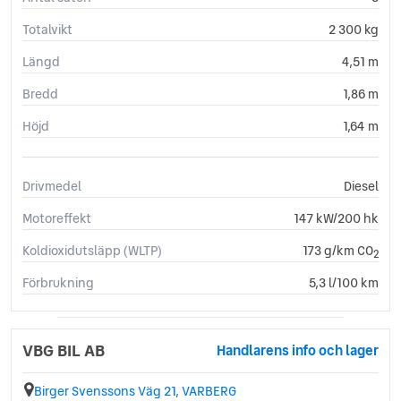
Regnsensor
Totalvikt
2 300 kg
Servostyrning
Svensksåld
Längd
4,51 m
Sätesvärme (fram)
Bredd
1,86 m
Touch-/Pekskärm
Uppvärmda spolare
Höjd
1,64 m
USB-uttag
Drivmedel
Diesel
Motoreffekt
147 kW/200 hk
Koldioxidutsläpp (WLTP)
173 g/km CO
2
Förbrukning
5,3 l/100 km
VBG BIL AB
Handlarens info och lager
Birger Svenssons Väg 21, VARBERG