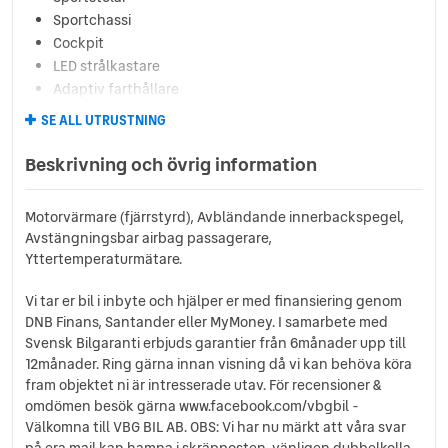
Sportchassi
Cockpit
LED strålkastare
Adaptiv farthållare
Keyless
SE ALL UTRUSTNING
Skyltigenkänning
Sportratt
Beskrivning och övrig information
Navigator
Körfilsassistans
Motorvärmare (fjärrstyrd), Avbländande innerbackspegel,
Parkeringsassistans
Avstängningsbar airbag passagerare,
Parkeringssensorer
Yttertemperaturmätare.
Rear Traffic Alert
Elbaklucka
Vi tar er bil i inbyte och hjälper er med finansiering genom
230V-uttag
DNB Finans, Santander eller MyMoney. I samarbete med
ABS-bromsar
Svensk Bilgaranti erbjuds garantier från 6månader upp till
12månader. Ring gärna innan visning då vi kan behöva köra
ACC
fram objektet ni är intresserade utav. För recensioner &
Airbag förare
omdömen besök gärna www.facebook.com/vbgbil -
Airbag passagerare fram
Välkomna till VBG BIL AB. OBS: Vi har nu märkt att våra svar
Akustikrutor
på era mail kan hamna i skräpposten, vänligen dubbelkolla