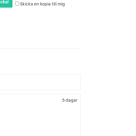
cka!
Skicka en kopia till mig
5 dagar