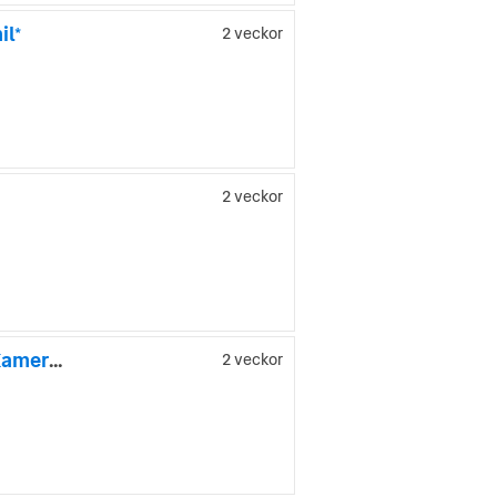
il*
2 veckor
2 veckor
Mercedes-Benz GLA 220 CDI 4MATIC 7G-DCT Drag Värmare Kamera HarmanKardon
2 veckor