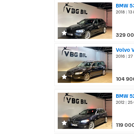
BMW 53
2018
13 
|
329 00
Volvo 
2016
27 
|
104 90
BMW 52
2012
25 
|
119 000