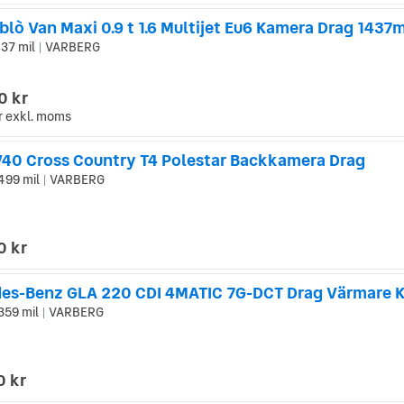
blò Van Maxi 0.9 t 1.6 Multijet Eu6 Kamera Drag 1437m
437 mil
VARBERG
|
0 kr
r
exkl. moms
V40 Cross Country T4 Polestar Backkamera Drag
499 mil
VARBERG
|
0 kr
359 mil
VARBERG
|
0 kr