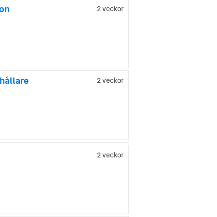
don
2 veckor
hållare
2 veckor
2 veckor