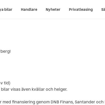
ya bilar
Handlare
Nyheter
Privatleasing
Sä
rberg!
v tid)
a bilar visas även kvällar och helger.
er er med finansiering genom DNB Finans, Santander och