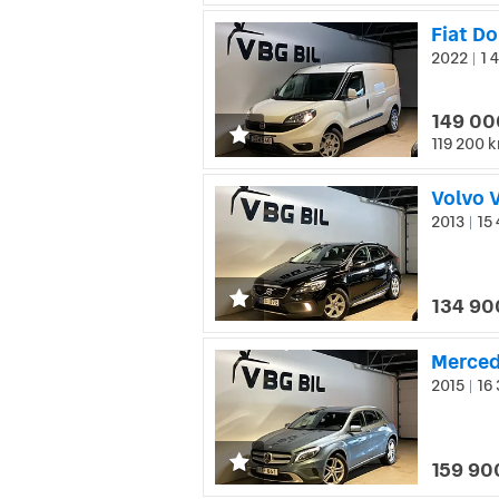
Fiat Do
2022
1 
|
149 00
119 200 k
Volvo 
2013
15 
|
134 90
2015
16 
|
159 90