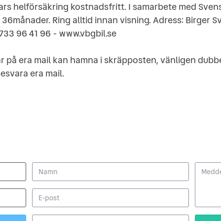
s helförsäkring kostnadsfritt. I samarbete med Svens
 36månader. Ring alltid innan visning. Adress: Birger
733 96 41 96 - www.vbgbil.se
ar på era mail kan hamna i skräpposten, vänligen dubbe
besvara era mail.