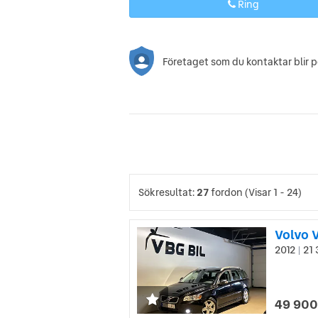
Ring
Företaget som du kontaktar blir 
Sökresultat:
27
fordon
(Visar 1 - 24)
Volvo 
2012
21 
|
49 900