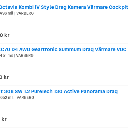
Octavia Kombi iV Style Drag Kamera Värmare Cockpi
496 mil
VARBERG
|
0 kr
XC70 D4 AWD Geartronic Summum Drag Värmare VOC
451 mil
VARBERG
|
0 kr
t 308 SW 1.2 PureTech 130 Active Panorama Drag
652 mil
VARBERG
|
 kr