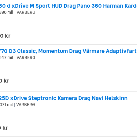
0 d xDrive M Sport HUD Drag Pano 360 Harman Kar
896 mil
VARBERG
|
0 kr
V70 D3 Classic, Momentum Drag Värmare Adaptivfart
147 mil
VARBERG
|
0 kr
5D xDrive Steptronic Kamera Drag Navi Helskinn
071 mil
VARBERG
|
 kr