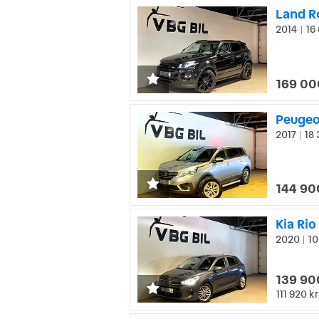
2014
16 
|
169 00
Peugeot
2017
18 
|
144 90
Kia Ri
2020
10
|
139 90
111 920 kr