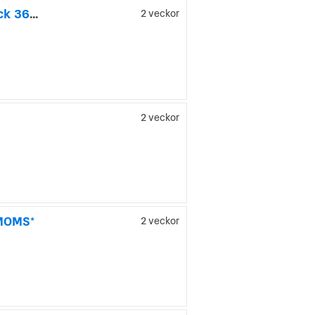
Land Rover Range Rover Evoque 2.2 SD4 AWD Sport BlackPack 360 Pano Drag
2 veckor
2 veckor
 MOMS*
2 veckor