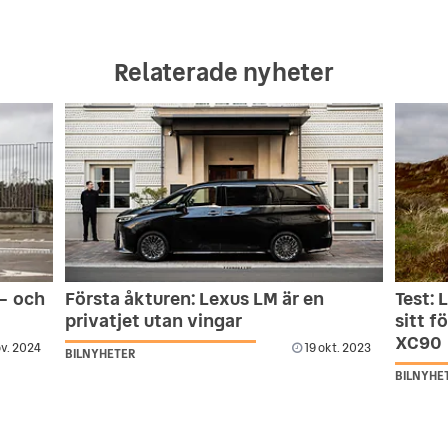
Relaterade nyheter
 – och
Första åkturen: Lexus LM är en
Test: 
privatjet utan vingar
sitt f
XC90
v. 2024
19 okt. 2023
BILNYHETER
BILNYHE