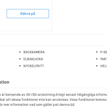
Räkna på
BACKKAMERA
P-S
ELBAKLUCKA
FAR
NYCKELFRITT
HEL
ation
pp är beroende av 2G-/3G-anslutning.Enligt senast tillgängliga infor
nebär att dessa funktioner inte kan användas. Vissa funktioner kommu
för mer information vad som gäller just denna bil.