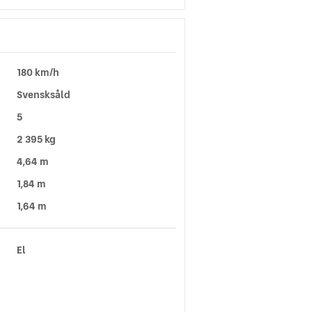
180 km/h
Svensksåld
5
2 395 kg
4,64 m
1,84 m
1,64 m
El