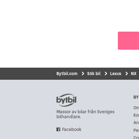
Bytbil.com
Sök bil
Lexus
NX
BY
Om
Massor av bilar från Sveriges
Ko
bilhandlare.
An
Facebook
Pe
Co