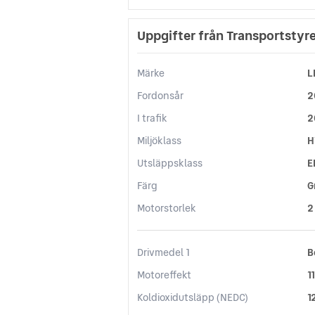
Uppgifter från Transportstyr
Märke
L
Fordonsår
2
I trafik
2
Miljöklass
H
Utsläppsklass
E
Färg
G
Motorstorlek
2
Drivmedel 1
B
Motoreffekt
1
Koldioxidutsläpp (NEDC)
1