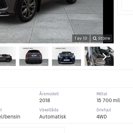
1 av 10
Större
Årsmodell
Miltal
2018
15 700 mil
l
Växellåda
Drivhjul
el/bensin
Automatisk
4WD