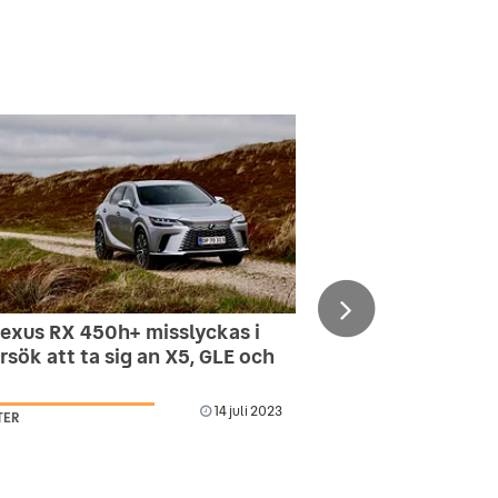
Lexus RX 450h+ misslyckas i
örsök att ta sig an X5, GLE och
14 juli 2023
TER