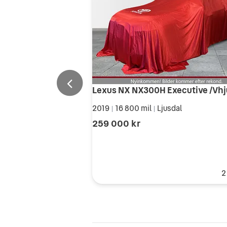
Lexus NX NX300H Executive /Vhj
2019
16 800 mil
Ljusdal
|
|
259 000 kr
2