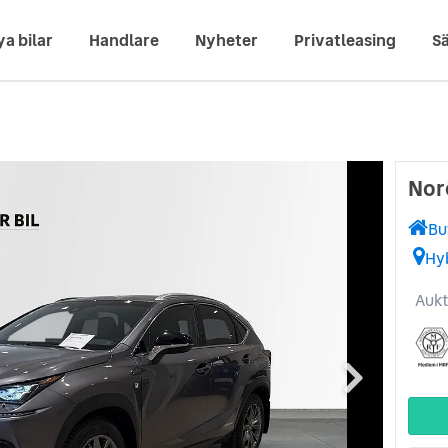
ya bilar
Handlare
Nyheter
Privatleasing
Sä
Nor
Bu
Hy
Aukt