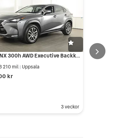
Lexus NX 300h AWD Executive Backkamera Skinn
3 210 mil
Uppsala
|
00 kr
3 veckor