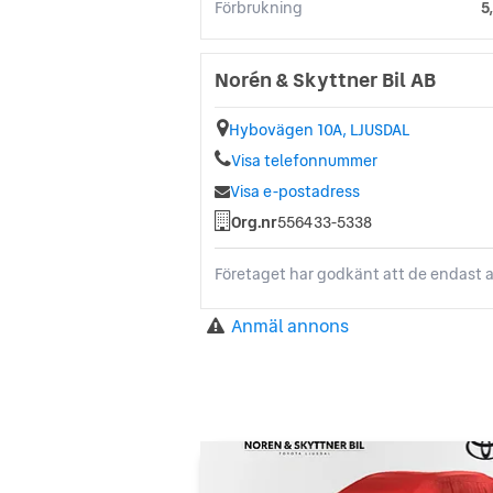
Förbrukning
5
Norén & Skyttner Bil AB
Hybovägen 10A, LJUSDAL
Visa telefonnummer
Visa e-postadress
Org.nr
556433-5338
Företaget har godkänt att de endast a
Anmäl annons