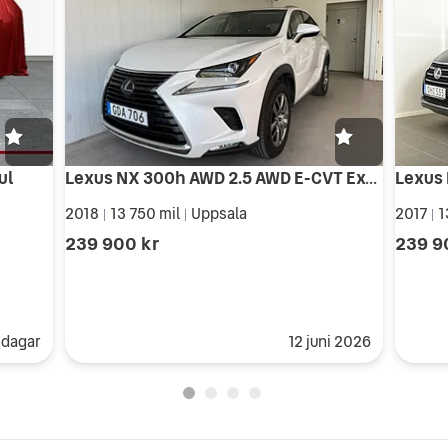
Lexus NX 300h AWD 2.5 AWD E-CVT Executive Euro 6
ul
2018
13 750 mil
Uppsala
2017
1
|
|
|
239 900 kr
239 9
 dagar
12 juni 2026