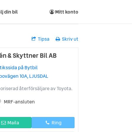
lj din bil
Mitt konto
Tipsa
Skriv ut
én & Skyttner Bil AB
tikssida på Bytbil
bovägen 10A, LJUSDAL
oriserad återförsäljare av Toyota.
MRF-ansluten
Maila
Ring