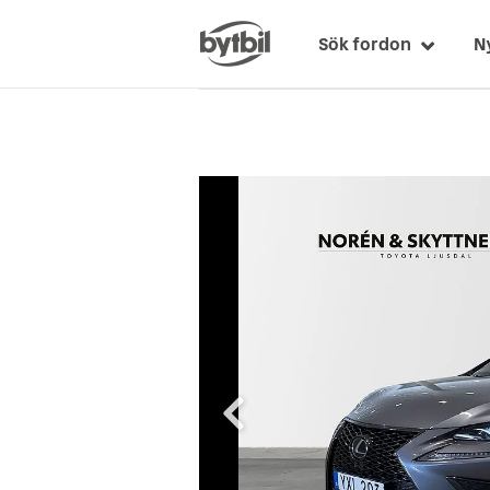
Sök fordon
N