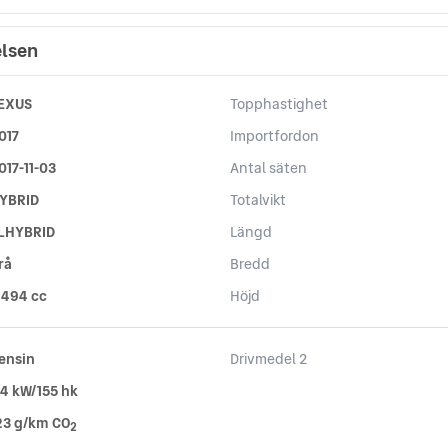
elsen
EXUS
Topphastighet
017
Importfordon
017-11-03
Antal säten
YBRID
Totalvikt
LHYBRID
Längd
rå
Bredd
 494 cc
Höjd
ensin
Drivmedel 2
14 kW/155 hk
23 g/km CO
2