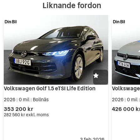
Liknande fordon
Volkswagen Golf 1.5 eTSI Life Edition
2026
0 mil
Bollnäs
2026
0 mil
|
|
|
353 200 kr
426 000 k
282 560 kr
exkl. moms
3 feb. 2026