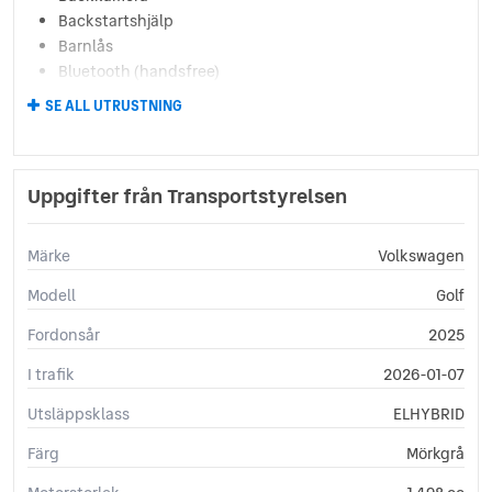
Backstartshjälp
Barnlås
Bluetooth (handsfree)
Broms-assistans
SE ALL UTRUSTNING
Centrallås (fjärrstyrt)
Delbart baksäte
Digitalradio (DAB)
Uppgifter från Transportstyrelsen
Digitalt mätarhus
Elhissar (fram och bak)
Elinfällbara sidospeglar
Märke
Volkswagen
Eluppvärmda sidospeglar
Modell
Golf
Euro 6
Farthållare (adaptiv)
Fordonsår
2025
Fotgängardetektion
I trafik
Fällbara baksäten
2026-01-07
Färddator
Utsläppsklass
ELHYBRID
ISOFIX-fästen bak
ISOFIX-fästen fram
Färg
Mörkgrå
Keyless