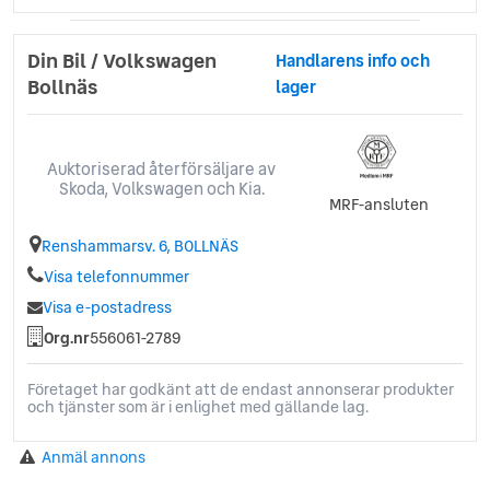
Sätesvärme (fram)
Touch-/Pekskärm
Din Bil / Volkswagen
Handlarens info och
Trötthetsvarnare
Bollnäs
lager
USB-uttag
Yttertemperaturmätare
Auktoriserad återförsäljare av
Skoda, Volkswagen och Kia.
MRF-ansluten
Renshammarsv. 6, BOLLNÄS
Visa telefonnummer
Visa e-postadress
Org.nr
556061-2789
Företaget har godkänt att de endast annonserar produkter
och tjänster som är i enlighet med gällande lag.
Anmäl annons