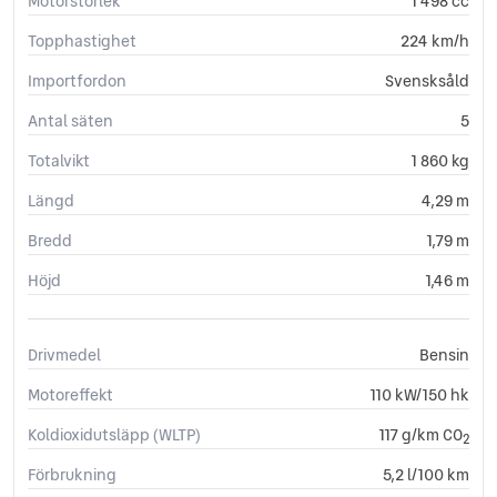
Motorstorlek
1 498 cc
Körfilsassistans
LED Strålkastare
Topphastighet
224 km/h
Ljussensor
Importfordon
Svensksåld
Läslampa
Multifunktionsratt
Antal säten
5
Nödsamtal
Totalvikt
1 860 kg
Parkeringsassistans
Parkeringssensorer (fram)
Längd
4,29 m
Plant lastutrymme
Rattvärme
Bredd
1,79 m
Rear Traffic Alert
Höjd
1,46 m
Regnsensor
Servostyrning
Sidoairbags
Drivmedel
Bensin
Sidokrockgardiner
Skyltigenkänning
Motoreffekt
110 kW/150 hk
Start-/stoppfunktion
Koldioxidutsläpp (WLTP)
117 g/km CO
2
Startspärr
Stöldlarm
Förbrukning
5,2 l/100 km
Svensksåld