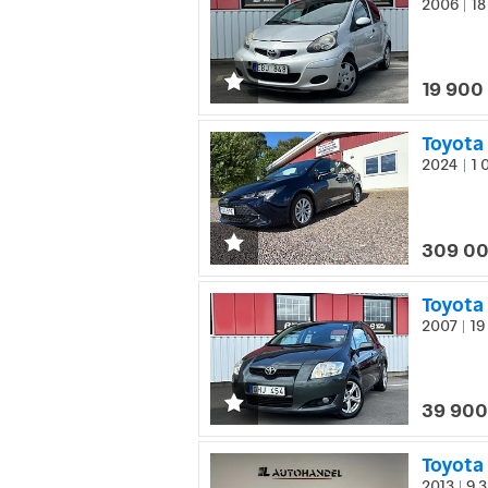
2006
18
|
19 900
Toyota 
2024
1 
|
309 00
2007
19
|
39 900
Toyota
2013
9 3