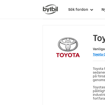
Sök fordon
N
Toy
Vanliga
Toyota 
Toyota h
sedaner 
på förs
genomsl
Toyotas
pålitli
industr
fortfara