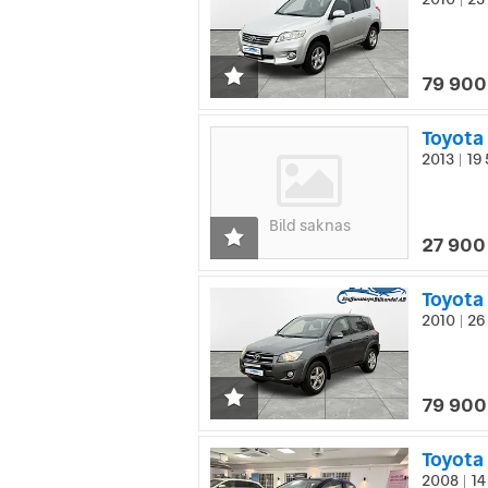
|
79 900
Toyota
2013
19 
|
Bild saknas
27 900
Toyota
2010
26 
|
79 900
Toyota
2008
14
|