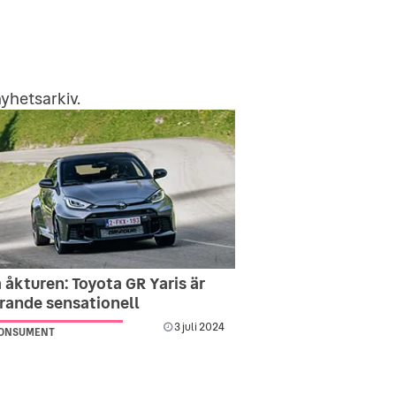
yhetsarkiv
.
 åkturen: Toyota GR Yaris är
arande sensationell
3 juli 2024
KONSUMENT