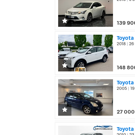
|
139 90
Toyota 
2018
26 
|
148 80
Toyota 
2005
19
|
27 000
Toyota
2010
23