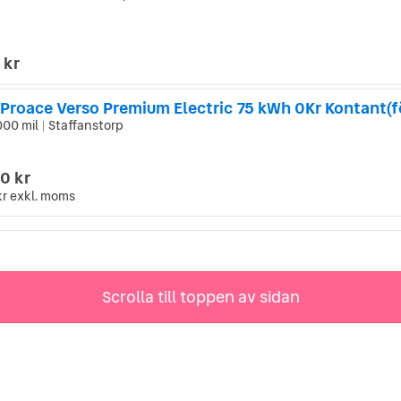
 kr
 Proace Verso Premium Electric 75 kWh 0Kr Kontant(f
000 mil
Staffanstorp
|
0 kr
kr
exkl. moms
Scrolla till toppen av sidan