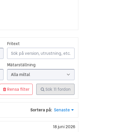
Works, ett företag som tillverkade
lvständigt bolag 1937, ett år efter
 viktigt att bygga upp en inhemsk
nomiska skäl. Toyota producerade
 1936. Och strax efter detta
Fritext
å sälja bilar i landet. I samma veva
Toyota att växa ohämmat inom de egna
Mätarställning
Alla miltal
de största biltillverkarna i världen.
 Volkswagen, i både tillverkning och
Rensa filter
Sök
11
fordon
rlden utifrån omsättning, under jättar
erade Toyota Prius år 1997 blev
dbilar kommersiellt. Sedan dess har
Sortera på:
Senaste
och Lexus. Under April 2016 hade
od för nära 5.7 miljoner.
18 juni 2026