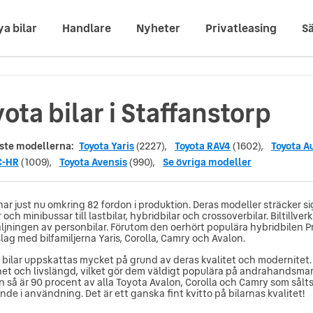
ya bilar
Handlare
Nyheter
Privatleasing
Sä
ota bilar i Staffanstorp
ste modellerna:
Toyota Yaris
(2227),
Toyota RAV4
(1602),
Toyota Au
C-HR
(1009),
Toyota Avensis
(990),
Se övriga modeller
ar just nu omkring 82 fordon i produktion. Deras modeller sträcker sig
och minibussar till lastbilar, hybridbilar och crossoverbilar. Biltill
äljningen av personbilar. Förutom den oerhört populära hybridbilen Pr
ag med bilfamiljerna Yaris, Corolla, Camry och Avalon.
 bilar uppskattas mycket på grund av deras kvalitet och modernitet.
ghet och livslängd, vilket gör dem väldigt populära på andrahandsm
in så är 90 procent av alla Toyota Avalon, Corolla och Camry som sålt
nde i användning. Det är ett ganska fint kvitto på bilarnas kvalitet!