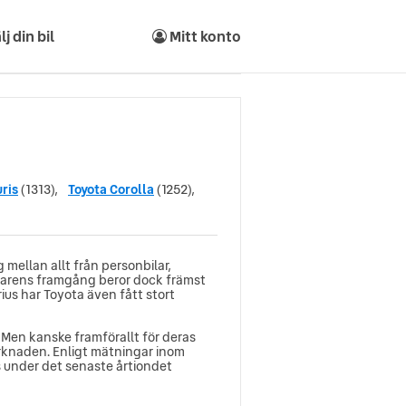
lj din bil
Mitt konto
ris
(1313),
Toyota Corolla
(1252),
 mellan allt från personbilar,
verkarens framgång beror dock främst
ius har Toyota även fått stort
 Men kanske framförallt för deras
arknaden. Enligt mätningar inom
s under det senaste årtiondet