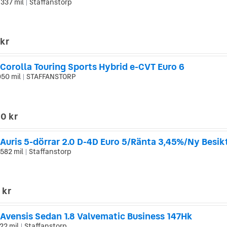
 337 mil
Staffanstorp
|
 kr
Corolla Touring Sports Hybrid e-CVT Euro 6
050 mil
STAFFANSTORP
|
0 kr
 582 mil
Staffanstorp
|
 kr
 Avensis Sedan 1.8 Valvematic Business 147Hk
22 mil
Staffanstorp