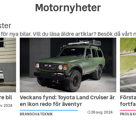
Motornyheter
ster
för nya bilar. Vill du läsa äldre artiklar? Besök då vårt
n
e bil
Veckans fynd: Toyota Land Cruiser är
Första
en ikon redo för äventyr
fortf
v. 2024
26 aug. 2024
BRANSCH & TEKNIK
PROV & 