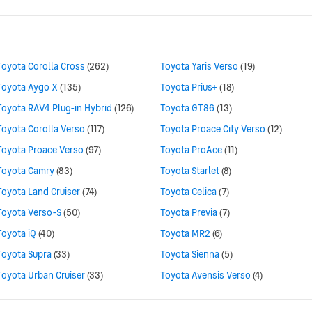
Toyota Corolla Cross
(262)
Toyota Yaris Verso
(19)
Toyota Aygo X
(135)
Toyota Prius+
(18)
Toyota RAV4 Plug-in Hybrid
(126)
Toyota GT86
(13)
Toyota Corolla Verso
(117)
Toyota Proace City Verso
(12)
Toyota Proace Verso
(97)
Toyota ProAce
(11)
Toyota Camry
(83)
Toyota Starlet
(8)
Toyota Land Cruiser
(74)
Toyota Celica
(7)
Toyota Verso-S
(50)
Toyota Previa
(7)
Toyota iQ
(40)
Toyota MR2
(6)
Toyota Supra
(33)
Toyota Sienna
(5)
Toyota Urban Cruiser
(33)
Toyota Avensis Verso
(4)