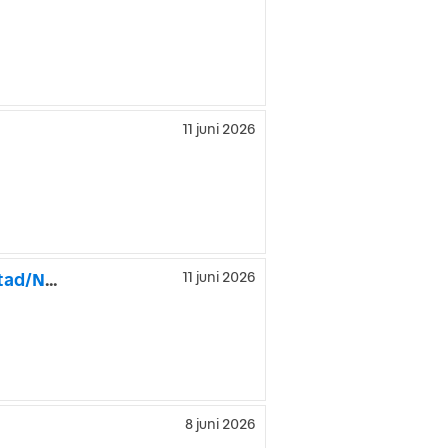
11 juni 2026
Toyota Auris 5-dörrar 2.0 D-4D Euro 5/Ränta 3,45%/Ny Besiktad/Ny Ser
11 juni 2026
8 juni 2026