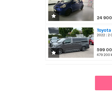
24 900
Toyota
2022
2 
|
599 00
479 200 