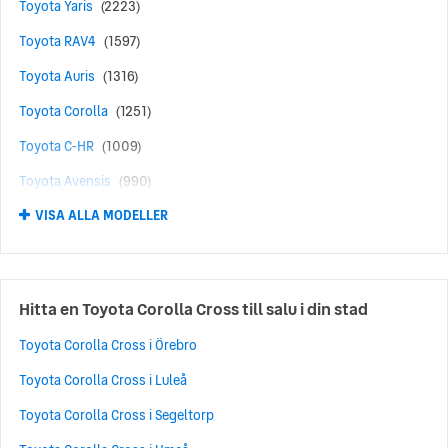
Toyota Yaris
(2223)
Toyota RAV4
(1597)
Toyota Auris
(1316)
Toyota Corolla
(1251)
Toyota C-HR
(1009)
Toyota Avensis
(990)
VISA ALLA MODELLER
Toyota Aygo
(636)
Toyota Prius
(489)
Toyota Yaris Cross
(356)
Hitta en Toyota Corolla Cross till salu i din stad
Toyota Verso
(276)
Toyota Corolla Cross i Örebro
Toyota bZ4X
(265)
Toyota Corolla Cross i Luleå
Toyota Corolla Cross
(263)
Toyota Corolla Cross i Segeltorp
Toyota Aygo X
(134)