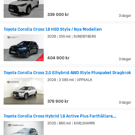
339 000 kr
3 dagar
Toyota Corolla Cross 1.8 HSD Style / Nya Modellen
2026
255 mil
SUNDBYBERG
|
|
404 900 kr
3 dagar
Toyota Corolla Cross 2,0 Elhybrid AWD Style Pluspaket Dragkrok
2024
3 085 mil
UPPSALA
|
|
379 900 kr
3 dagar
Toyota Corolla Cross Hybrid 1,8 Active Plus Farthållare,...
2025
860 mil
KARLSHAMN
|
|