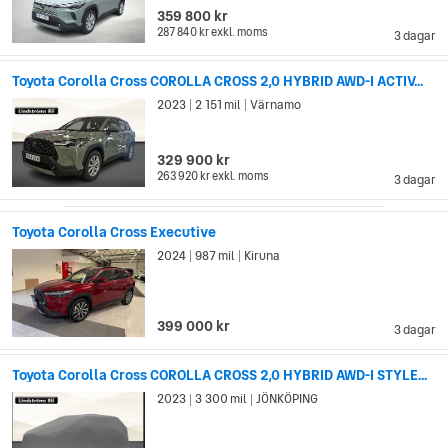
359 800 kr
287 840 kr
exkl. moms
3 dagar
Toyota Corolla Cross COROLLA CROSS 2,0 HYBRID AWD-I ACTIV...
2023
2 151 mil
Värnamo
|
|
329 900 kr
263 920 kr
exkl. moms
3 dagar
Toyota Corolla Cross Executive
2024
987 mil
Kiruna
|
|
399 000 kr
3 dagar
Toyota Corolla Cross COROLLA CROSS 2,0 HYBRID AWD-I STYLE...
2023
3 300 mil
JÖNKÖPING
|
|