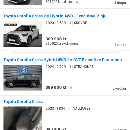
303 200 kr
exkl. moms
4 dagar
Toyota Corolla Cross 2.0 Hybrid AWD-I Executive V-hjul
2023
3 680 mil
SKÖVDE
|
|
369 900 kr
295 920 kr
exkl. moms
1 vecka
Toyota Corolla Cross Hybrid AWD-i e-CVT Executive Panorama JBL Ränta 5,99%
2024
2 720 mil
STRÄNGNÄS
|
|
399 900 kr
2 veckor
Toyota Corolla Cross
2023
1 834 mil
VÄLLINGBY
|
|
348 900 kr