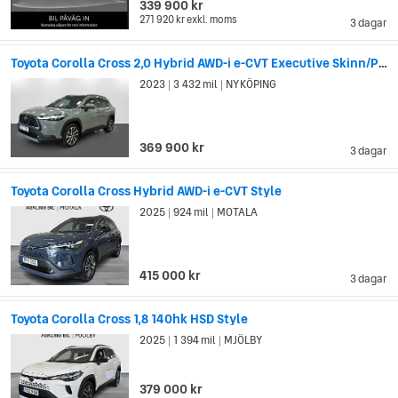
339 900 kr
271 920 kr
exkl. moms
3 dagar
Toyota Corolla Cross 2,0 Hybrid AWD-i e-CVT Executive Skinn/Panorama
2023
3 432 mil
NYKÖPING
|
|
369 900 kr
3 dagar
Toyota Corolla Cross Hybrid AWD-i e-CVT Style
2025
924 mil
MOTALA
|
|
415 000 kr
3 dagar
Toyota Corolla Cross 1,8 140hk HSD Style
2025
1 394 mil
MJÖLBY
|
|
379 000 kr