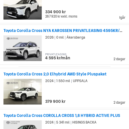
tekniken i flera av deras bilfamiljer, som till exempel Camry och
Lexus. Under April 2016 hade Toyota sålt sammanlagt 9
334 900 kr
miljoner hybrida personbilar, där bilfamiljen Prius stod för nära
267 920 kr
exkl. moms
Igår
5.7 miljoner.
Toyota Corolla Cross NYA KAROSSEN PRIVATLEASING 4595KR/MÅN
2026
0 mil
Åkersberga
|
|
PRIVATLEASING
4 595 kr/mån
2 dagar
Toyota Corolla Cross 2,0 Elhybrid AWD Style Pluspaket
2024
1 550 mil
UPPSALA
|
|
379 900 kr
2 dagar
Toyota Corolla Cross COROLLA CROSS 1,8 HYBRID ACTIVE PLUS
2024
5 341 mil
HISINGS BACKA
|
|