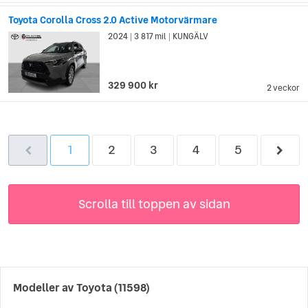
Toyota Corolla Cross 2.0 Active Motorvärmare
2024
3 817 mil
KUNGÄLV
|
|
329 900 kr
2 veckor
1
2
3
4
5
Scrolla till toppen av sidan
Modeller av
Toyota
(11598)