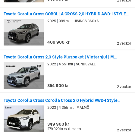
2 veckor
Toyota Corolla Cross COROLLA CROSS 2,0 HYBRID AWD-I STYLE...
2025
999 mil
HISINGS BACKA
|
|
409 900 kr
2 veckor
Toyota Corolla Cross 2,0 Style Pluspaket | Vinterhjul | M...
2022
4 551 mil
SUNDSVALL
|
|
354 900 kr
2 veckor
Toyota Corolla Cross Corolla Cross 2,0 Hybrid AWD-I Style...
2023
4 355 mil
MALMÖ
|
|
349 900 kr
279 920 kr
exkl. moms
2 veckor