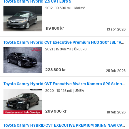
Toyota Camry Hybrid 2.5 CVT Euro 5
2012
19 500 mil
Malmö
|
|
119 800 kr
13 apr. 2026
Toyota Camry Hybrid CVT Executive Premium HUD 360° JBL *VÄLUTRUSTAD*
2021
15 346 mil
ÖREBRO
|
|
228 800 kr
25 feb. 2026
Toyota Camry Hybrid CVT Executive Mvärm Kamera GPS Skinn SoV
2020
10 153 mil
UMEÅ
|
|
269 900 kr
18 feb. 2026
Toyota Camry HYBRID CVT EXECUTIVE PREMIUM SKINN NAVI CARPLAY