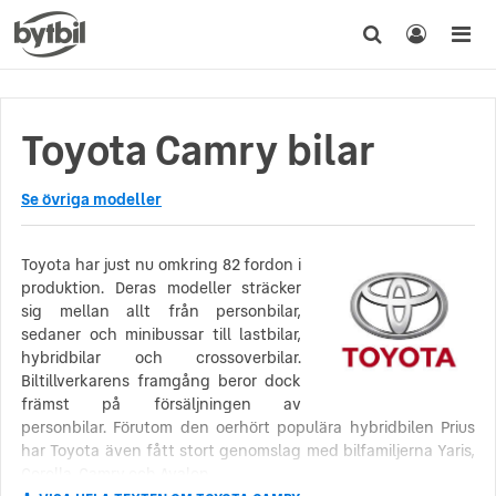
Toyota Camry bilar
Se övriga modeller
Toyota har just nu omkring 82 fordon i
produktion. Deras modeller sträcker
sig mellan allt från personbilar,
sedaner och minibussar till lastbilar,
hybridbilar och crossoverbilar.
Biltillverkarens framgång beror dock
främst på försäljningen av
personbilar. Förutom den oerhört populära hybridbilen Prius
har Toyota även fått stort genomslag med bilfamiljerna Yaris,
Corolla, Camry och Avalon.