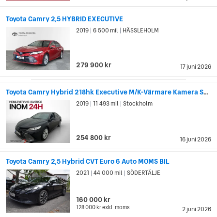
Toyota Camry 2,5 HYBRID EXECUTIVE
2019
6 500 mil
HÄSSLEHOLM
|
|
279 900 kr
17 juni 2026
Toyota Camry Hybrid 218hk Executive M/K-Värmare Kamera Skinn
2019
11 493 mil
Stockholm
|
|
254 800 kr
16 juni 2026
Toyota Camry 2,5 Hybrid CVT Euro 6 Auto MOMS BIL
2021
44 000 mil
SÖDERTÄLJE
|
|
160 000 kr
128 000 kr
exkl. moms
2 juni 2026