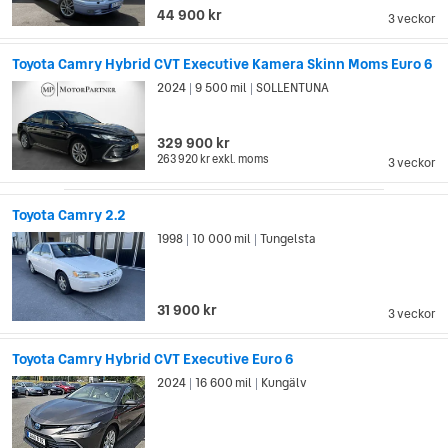
miljoner hybrida personbilar, där bilfamiljen Prius stod för nära
44 900 kr
3 veckor
5.7 miljoner.
Toyota Camry Hybrid CVT Executive Kamera Skinn Moms Euro 6
2024
9 500 mil
SOLLENTUNA
|
|
329 900 kr
263 920 kr
exkl. moms
3 veckor
Toyota Camry 2.2
1998
10 000 mil
Tungelsta
|
|
31 900 kr
3 veckor
Toyota Camry Hybrid CVT Executive Euro 6
2024
16 600 mil
Kungälv
|
|