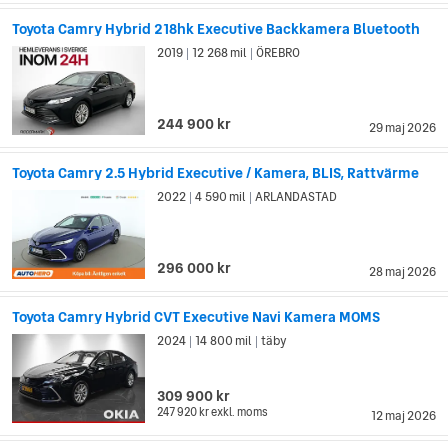
Toyota Camry Hybrid 218hk Executive Backkamera Bluetooth
2019
12 268 mil
ÖREBRO
|
|
244 900 kr
29 maj 2026
Toyota Camry 2.5 Hybrid Executive / Kamera, BLIS, Rattvärme
2022
4 590 mil
ARLANDASTAD
|
|
296 000 kr
28 maj 2026
Toyota Camry Hybrid CVT Executive Navi Kamera MOMS
2024
14 800 mil
täby
|
|
309 900 kr
247 920 kr
exkl. moms
12 maj 2026