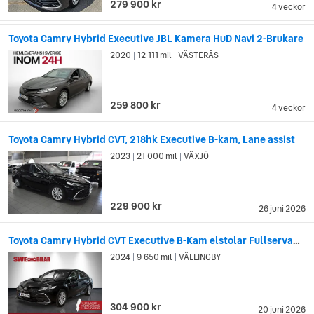
279 900 kr
4 veckor
Toyota Camry Hybrid Executive JBL Kamera HuD Navi 2-Brukare
2020
12 111 mil
VÄSTERÅS
|
|
259 800 kr
4 veckor
Toyota Camry Hybrid CVT, 218hk Executive B-kam, Lane assist
2023
21 000 mil
VÄXJÖ
|
|
229 900 kr
26 juni 2026
Toyota Camry Hybrid CVT Executive B-Kam elstolar Fullservad Kamkedja
2024
9 650 mil
VÄLLINGBY
|
|
304 900 kr
20 juni 2026