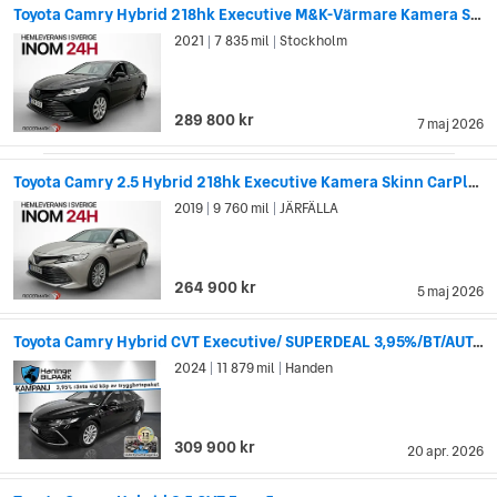
Toyota Camry Hybrid 218hk Executive M&K-Värmare Kamera Skinn
2021
7 835 mil
Stockholm
|
|
289 800 kr
7 maj 2026
Toyota Camry 2.5 Hybrid 218hk Executive Kamera Skinn CarPlay
2019
9 760 mil
JÄRFÄLLA
|
|
264 900 kr
5 maj 2026
Toyota Camry Hybrid CVT Executive/ SUPERDEAL 3,95%/BT/AUT/KAMKEDJA
2024
11 879 mil
Handen
|
|
309 900 kr
20 apr. 2026