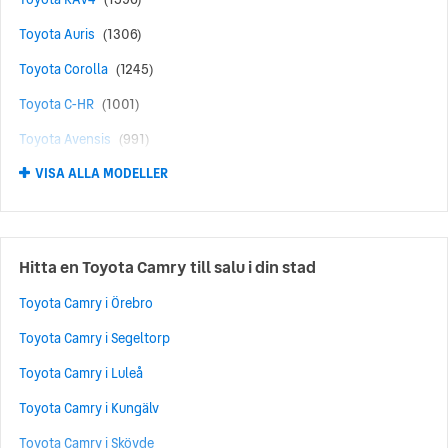
Toyota Auris
(1306)
Toyota Corolla
(1245)
Toyota C-HR
(1001)
Toyota Avensis
(991)
VISA ALLA MODELLER
Toyota Aygo
(637)
Toyota Prius
(490)
Toyota Yaris Cross
(355)
Hitta en Toyota Camry till salu i din stad
Toyota Verso
(277)
Toyota Camry i Örebro
Toyota bZ4X
(265)
Toyota Camry i Segeltorp
Toyota Corolla Cross
(257)
Toyota Camry i Luleå
Toyota Aygo X
(135)
Toyota Camry i Kungälv
Toyota RAV4 Plug-in Hybrid
(122)
Toyota Camry i Skövde