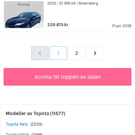
2022
22 395 mil
Rosersberg
|
|
229 875 kr
31 jan. 2026
1
2
Scrolla till toppen av sidan
Modeller av
Toyota
(11577)
Toyota Yaris
(2230)
Toyota RAV4
(1596)