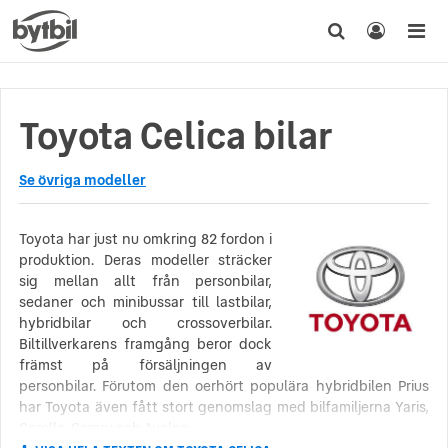
Toyota Celica bilar
Se övriga modeller
Toyota har just nu omkring 82 fordon i
produktion. Deras modeller sträcker
sig mellan allt från personbilar,
sedaner och minibussar till lastbilar,
hybridbilar och crossoverbilar.
Biltillverkarens framgång beror dock
främst på försäljningen av
personbilar. Förutom den oerhört populära hybridbilen Prius
har Toyota även fått stort genomslag med bilfamiljerna Yaris,
Corolla, Camry och Avalon.