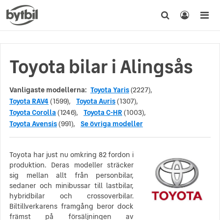
Toyota bilar i Alingsås
Vanligaste modellerna:
Toyota Yaris
(2227),
Toyota RAV4
(1599),
Toyota Auris
(1307),
Toyota Corolla
(1246),
Toyota C-HR
(1003),
Toyota Avensis
(991),
Se övriga modeller
Toyota har just nu omkring 82 fordon i
produktion. Deras modeller sträcker
sig mellan allt från personbilar,
sedaner och minibussar till lastbilar,
hybridbilar och crossoverbilar.
Biltillverkarens framgång beror dock
främst på försäljningen av