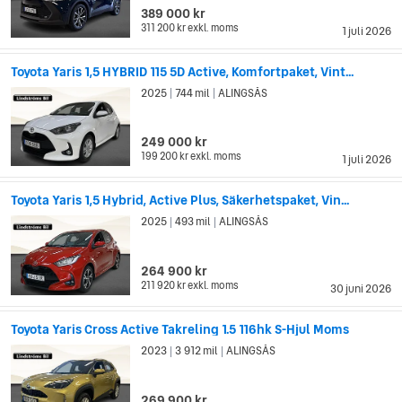
389 000 kr
311 200 kr
exkl. moms
1 juli 2026
Toyota Yaris 1,5 HYBRID 115 5D Active, Komfortpaket, Vint...
2025
744 mil
ALINGSÅS
|
|
249 000 kr
199 200 kr
exkl. moms
1 juli 2026
Toyota Yaris 1,5 Hybrid, Active Plus, Säkerhetspaket, Vin...
2025
493 mil
ALINGSÅS
|
|
264 900 kr
211 920 kr
exkl. moms
30 juni 2026
Toyota Yaris Cross Active Takreling 1.5 116hk S-Hjul Moms
2023
3 912 mil
ALINGSÅS
|
|
269 900 kr