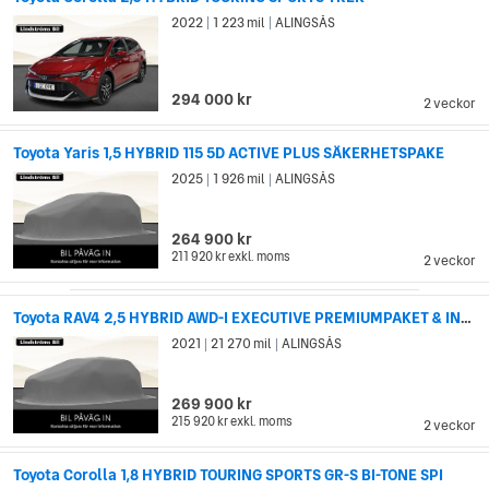
första företaget som massproducerade och sålde elektriska
2022
1 223 mil
ALINGSÅS
|
|
hybridbilar kommersiellt. Sedan dess har de introducerat
tekniken i flera av deras bilfamiljer, som till exempel Camry och
Lexus. Under April 2016 hade Toyota sålt sammanlagt 9
miljoner hybrida personbilar, där bilfamiljen Prius stod för nära
294 000 kr
2 veckor
5.7 miljoner.
Toyota Yaris 1,5 HYBRID 115 5D ACTIVE PLUS SÄKERHETSPAKE
2025
1 926 mil
ALINGSÅS
|
|
264 900 kr
211 920 kr
exkl. moms
2 veckor
Toyota RAV4 2,5 HYBRID AWD-I EXECUTIVE PREMIUMPAKET & INF...
2021
21 270 mil
ALINGSÅS
|
|
269 900 kr
215 920 kr
exkl. moms
2 veckor
Toyota Corolla 1,8 HYBRID TOURING SPORTS GR-S BI-TONE SPI