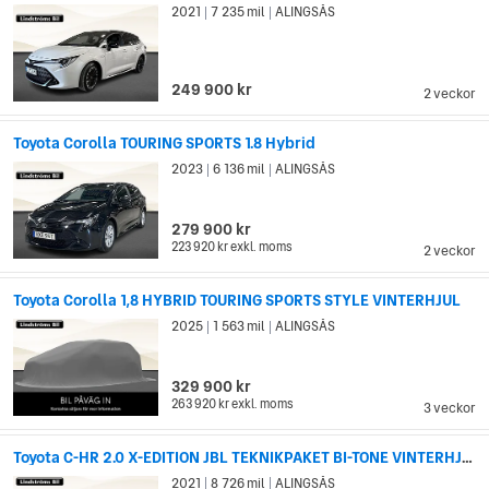
2021
7 235 mil
ALINGSÅS
|
|
249 900 kr
2 veckor
Toyota Corolla TOURING SPORTS 1.8 Hybrid
2023
6 136 mil
ALINGSÅS
|
|
279 900 kr
223 920 kr
exkl. moms
2 veckor
Toyota Corolla 1,8 HYBRID TOURING SPORTS STYLE VINTERHJUL
2025
1 563 mil
ALINGSÅS
|
|
329 900 kr
263 920 kr
exkl. moms
3 veckor
Toyota C-HR 2.0 X-EDITION JBL TEKNIKPAKET BI-TONE VINTERHJUL
2021
8 726 mil
ALINGSÅS
|
|