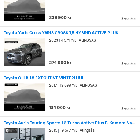
239 900 kr
3 veckor
Toyota Yaris Cross YARIS CROSS 1,5 HYBRID ACTIVE PLUS
2023
4 574 mil
ALINGSÅS
|
|
274 900 kr
3 veckor
Toyota C-HR 1.8 EXECUTIVE VINTERHJUL
2017
12 899 mil
ALINGSÅS
|
|
184 900 kr
3 veckor
Toyota Auris Touring Sports 1.2 Turbo Active Plus B-Kamera Nyservad
2015
19 577 mil
Alingsås
|
|