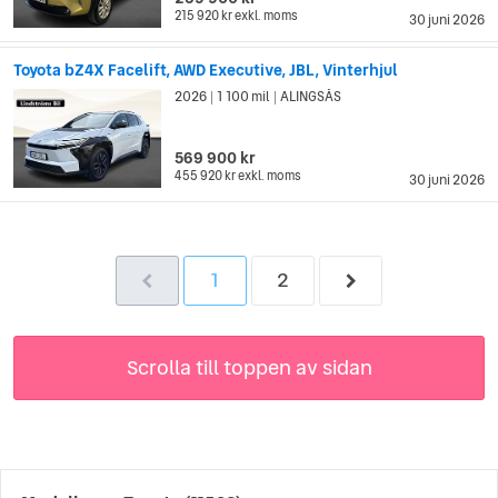
215 920 kr
exkl. moms
30 juni 2026
Toyota bZ4X Facelift, AWD Executive, JBL, Vinterhjul
2026
1 100 mil
ALINGSÅS
|
|
569 900 kr
455 920 kr
exkl. moms
30 juni 2026
1
2
Scrolla till toppen av sidan