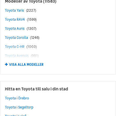
Modeller av
Toyota
(11583)
Toyota Yaris
(2227)
Toyota RAV4
(1599)
Toyota Auris
(1307)
Toyota Corolla
(1246)
Toyota C-HR
(1003)
Toyota Avensis
(991)
VISA ALLA MODELLER
Toyota Aygo
(637)
Toyota Prius
(490)
Toyota Yaris Cross
(356)
Hitta en Toyota till salu i din stad
Toyota Verso
(277)
Toyota i Örebro
Toyota bZ4X
(265)
Toyota i Segeltorp
Toyota Corolla Cross
(260)