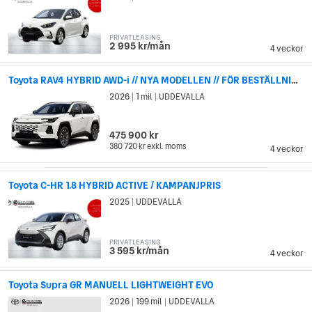
PRIVATLEASING
2 995 kr/mån
4 veckor
Toyota RAV4 HYBRID AWD-i // NYA MODELLEN // FÖR BESTÄLLNING
2026
1 mil
UDDEVALLA
|
|
475 900 kr
380 720 kr
exkl. moms
4 veckor
Toyota C-HR 1.8 HYBRID ACTIVE / KAMPANJPRIS
2025
UDDEVALLA
|
PRIVATLEASING
3 595 kr/mån
4 veckor
Toyota Supra GR MANUELL LIGHTWEIGHT EVO
2026
199 mil
UDDEVALLA
|
|