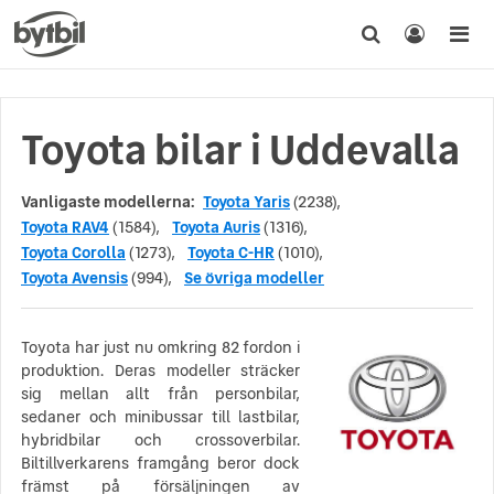
Toyota bilar i Uddevalla
Vanligaste modellerna:
Toyota Yaris
(2238),
Toyota RAV4
(1584),
Toyota Auris
(1316),
Toyota Corolla
(1273),
Toyota C-HR
(1010),
Toyota Avensis
(994),
Se övriga modeller
Toyota har just nu omkring 82 fordon i
produktion. Deras modeller sträcker
sig mellan allt från personbilar,
sedaner och minibussar till lastbilar,
hybridbilar och crossoverbilar.
Biltillverkarens framgång beror dock
främst på försäljningen av