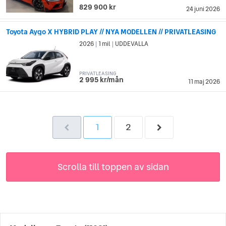
829 900 kr
24 juni 2026
Toyota Aygo X HYBRID PLAY // NYA MODELLEN // PRIVATLEASING
2026
1 mil
UDDEVALLA
|
|
PRIVATLEASING
2 995 kr/mån
11 maj 2026
1
2
Scrolla till toppen av sidan