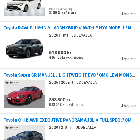
PRIVATLEASING
3 395 kr/mån
4 veckor
Toyota RAV4 PLUG-IN // LADDHYBRID // AWD-i // NYA MODELLEN FÖR BEST
2026
1 mil
UDDEVALLA
|
|
543 900 kr
435 120 kr
exkl. moms
4 veckor
Toyota Supra GR MANUELL LIGHTWEIGHT EVO / OMG LEV! MOMSBIL!
2025
269 mil
UDDEVALLA
|
|
853 800 kr
683 040 kr
exkl. moms
4 veckor
Toyota C-HR AWD EXECUTIVE PANORAMA JBL // FULLSPEC // OMG LEV!
2026
219 mil
UDDEVALLA
|
|