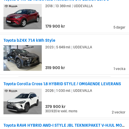
första företaget som massproducerade och sålde elektriska
2018
13 369 mil
UDDEVALLA
|
|
hybridbilar kommersiellt. Sedan dess har de introducerat
tekniken i flera av deras bilfamiljer, som till exempel Camry och
Lexus. Under April 2016 hade Toyota sålt sammanlagt 9
miljoner hybrida personbilar, där bilfamiljen Prius stod för nära
179 900 kr
5 dagar
5.7 miljoner.
Toyota bZ4X 71.4 kWh Style
2023
5 649 mil
UDDEVALLA
|
|
319 900 kr
1 vecka
Toyota Corolla Cross 1.8 HYBRID STYLE / OMGÅENDE LEVERANS
2026
1 030 mil
UDDEVALLA
|
|
379 900 kr
303 920 kr
exkl. moms
2 veckor
Toyota RAV4 HYBRID AWD-I STYLE JBL TEKNIKPAKET V-HJUL MOTORVÄRMARE