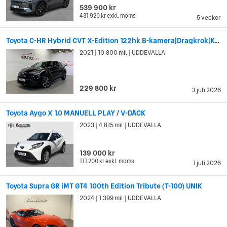
539 900 kr
431 920 kr
exkl. moms
5 veckor
Toyota C-HR Hybrid CVT X-Edition 122hk B-kamera|Dragkrok|Keyless
2021
10 800 mil
UDDEVALLA
|
|
229 800 kr
3 juli 2026
Toyota Aygo X 1.0 MANUELL PLAY / V-DÄCK
2023
4 815 mil
UDDEVALLA
|
|
139 000 kr
111 200 kr
exkl. moms
1 juli 2026
Toyota Supra GR iMT GT4 100th Edition Tribute (T-100) UNIK
2024
1 399 mil
UDDEVALLA
|
|