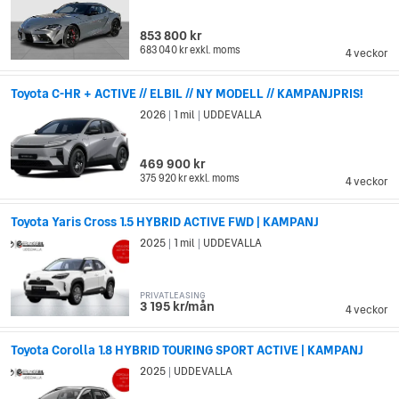
853 800 kr
683 040 kr
exkl. moms
4 veckor
Toyota C-HR + ACTIVE // ELBIL // NY MODELL // KAMPANJPRIS!
2026
1 mil
UDDEVALLA
|
|
469 900 kr
375 920 kr
exkl. moms
4 veckor
Toyota Yaris Cross 1.5 HYBRID ACTIVE FWD | KAMPANJ
2025
1 mil
UDDEVALLA
|
|
PRIVATLEASING
3 195 kr/mån
4 veckor
Toyota Corolla 1.8 HYBRID TOURING SPORT ACTIVE | KAMPANJ
2025
UDDEVALLA
|