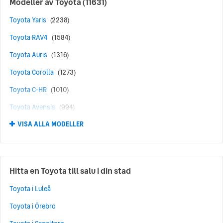
Modeller av
Toyota
(11631)
Toyota Yaris
(2238)
Toyota RAV4
(1584)
Toyota Auris
(1316)
Toyota Corolla
(1273)
Toyota C-HR
(1010)
Toyota Avensis
(994)
VISA ALLA MODELLER
Toyota Aygo
(632)
Toyota Prius
(495)
Toyota Yaris Cross
(354)
Hitta en Toyota till salu i din stad
Toyota Verso
(279)
Toyota i Luleå
Toyota bZ4X
(262)
Toyota i Örebro
Toyota Corolla Cross
(260)