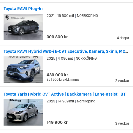
Toyota RAV4 Plug-In
2021
16 500 mil
NORRKÖPING
|
|
309 800 kr
4 dagar
Toyota RAV4 Hybrid AWD-i E-CVT Executive, Kamera, Skinn, MOMS
2025
4 096 mil
NORRKÖPING
|
|
439 000 kr
351 200 kr
exkl. moms
2 veckor
Toyota Yaris Hybrid CVT Active | Backkamera | Lane-assist | BT
2023
14 989 mil
Norrköping
|
|
149 900 kr
3 veckor