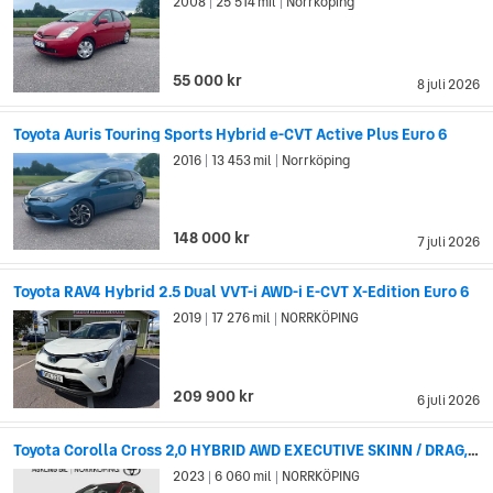
2008
25 514 mil
Norrköping
|
|
55 000 kr
8 juli 2026
Toyota Auris Touring Sports Hybrid e-CVT Active Plus Euro 6
2016
13 453 mil
Norrköping
|
|
148 000 kr
7 juli 2026
Toyota RAV4 Hybrid 2.5 Dual VVT-i AWD-i E-CVT X-Edition Euro 6
2019
17 276 mil
NORRKÖPING
|
|
209 900 kr
6 juli 2026
Toyota Corolla Cross 2,0 HYBRID AWD EXECUTIVE SKINN / DRAG, LED-RAMP
2023
6 060 mil
NORRKÖPING
|
|