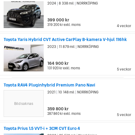
2024
8 338 mil
NORRKÖPING
|
|
399 000 kr
319 200 kr
exkl. moms
4 veckor
Toyota Yaris Hybrid CVT Active CarPlay B-kamera V-hjul 116hk
2023
11 879 mil
NORRKÖPING
|
|
164 900 kr
131 920 kr
exkl. moms
5 veckor
Toyota RAV4 Pluginhybrid Premium Pano Navi
2021
10 148 mil
NORRKÖPING
|
|
Bild saknas
359 800 kr
287 840 kr
exkl. moms
5 veckor
Toyota Prius 1.5 VVT-i + 3CM CVT Euro 4