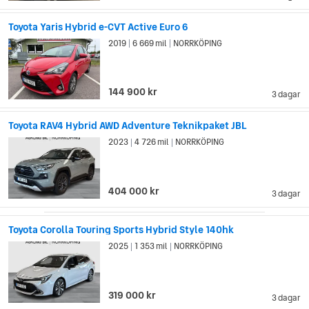
Toyota är också världsledande i försäljningen av hybrida
elbilar. När de lanserade Toyota Prius år 1997 blev Toyota det
Toyota Yaris Hybrid e-CVT Active Euro 6
första företaget som massproducerade och sålde elektriska
2019
6 669 mil
NORRKÖPING
|
|
hybridbilar kommersiellt. Sedan dess har de introducerat
tekniken i flera av deras bilfamiljer, som till exempel Camry och
Lexus. Under April 2016 hade Toyota sålt sammanlagt 9
miljoner hybrida personbilar, där bilfamiljen Prius stod för nära
144 900 kr
3 dagar
5.7 miljoner.
Toyota RAV4 Hybrid AWD Adventure Teknikpaket JBL
2023
4 726 mil
NORRKÖPING
|
|
404 000 kr
3 dagar
Toyota Corolla Touring Sports Hybrid Style 140hk
2025
1 353 mil
NORRKÖPING
|
|
319 000 kr
3 dagar