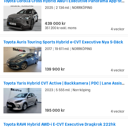
Toyota Corolla Cross Hybrid AWD-i Executive Panorama App-styrd värmare 197hk
2025
2 134 mil
NORRKÖPING
|
|
439 000 kr
351 200 kr
exkl. moms
4 veckor
Toyota Auris Touring Sports Hybrid e-CVT Executive Nya S-Däck
2017
19 611 mil
NORRKÖPING
|
|
139 900 kr
4 veckor
Toyota Yaris Hybrid CVT Active | Backkamera | PDC | Lane Assist | BT
2023
5 555 mil
Norrköping
|
|
195 000 kr
4 veckor
Toyota RAV4 Hybrid AWD-i E-CVT Executive Dragkrok 222hk