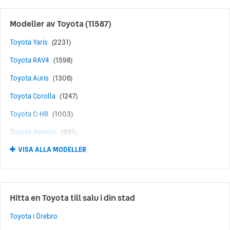
Modeller av
Toyota
(11587)
Toyota Yaris
(2231)
Toyota RAV4
(1598)
Toyota Auris
(1306)
Toyota Corolla
(1247)
Toyota C-HR
(1003)
Toyota Avensis
(991)
VISA ALLA MODELLER
Toyota Aygo
(637)
Toyota Prius
(490)
Toyota Yaris Cross
(355)
Hitta en Toyota till salu i din stad
Toyota Verso
(277)
Toyota i Örebro
Toyota bZ4X
(265)