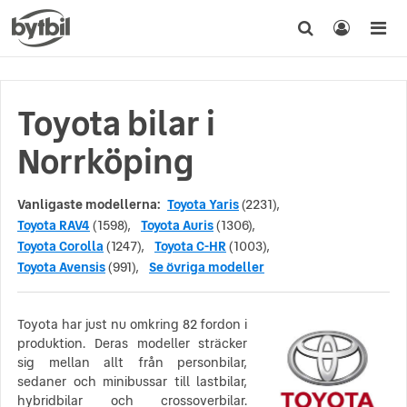
Toyota bilar i
Norrköping
Vanligaste modellerna:
Toyota Yaris
(2231),
Toyota RAV4
(1598),
Toyota Auris
(1306),
Toyota Corolla
(1247),
Toyota C-HR
(1003),
Toyota Avensis
(991),
Se övriga modeller
Toyota har just nu omkring 82 fordon i
produktion. Deras modeller sträcker
sig mellan allt från personbilar,
sedaner och minibussar till lastbilar,
hybridbilar och crossoverbilar.