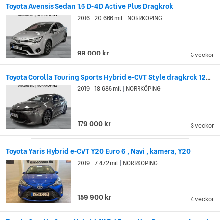
Toyota Avensis Sedan 1.6 D-4D Active Plus Dragkrok
2016
20 666 mil
NORRKÖPING
|
|
99 000 kr
3 veckor
Toyota Corolla Touring Sports Hybrid e-CVT Style dragkrok 122hk
2019
18 685 mil
NORRKÖPING
|
|
179 000 kr
3 veckor
Toyota Yaris Hybrid e-CVT Y20 Euro 6 , Navi , kamera, Y20
2019
7 472 mil
NORRKÖPING
|
|
159 900 kr
4 veckor