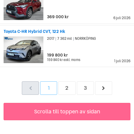
369 000 kr
6 juli 2026
Toyota C-HR Hybrid CVT, 122 Hk
2017
7 362 mil
NORRKÖPING
|
|
199 800 kr
159 840 kr
exkl. moms
1 juli 2026
1
2
3
Scrolla till toppen av sidan