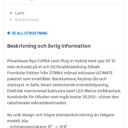
Larm
Backkamera
SE ALL UTRUSTNING
Beskrivning och övrig information
Privatleasa Nya CUPRA Leon Plug-in Hybrid med upp till 12-
mils räckvidd på el och DC/Snabbladdning 50kwh.
Frontbilar Edition från 3795kr/ månad inklusive ULTIMATE
paketet som innehåller: Backkamera, Keyless lås-och
startsyst. m Safe, Smart omslutande interiörbelysning,
Elektrisk manövrerad baklucka samt LED-Matrix-strålkastare.
Kundvärde för tillvalen som ingår kostar 25.200:- utöver den
rabatterade månadskostnaden.
Ny unik design och högre standardutrustning än tidigare
modell, bla:
- Infotainmentskärm 12” -> 12.9”