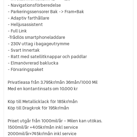
- Navigationsförberedelse
- Parkeringssensorer Bak -> Fram+Bak
- Adaptiv farthållare
- Helljusassistent
- Full Link
-Trådlös smartphoneladdare
- 230V uttag i bagageutrymme
- Svart Innertak
- Ratt med satellitknappar och paddlar
- Elmanövrerad baklucka
- Förvaringspaket
Privatleasa från 3.795kr/mån 36mån/1000 Mil
Med en kontantinsats om 10.000 kr
Köp till Metallicklack för 185kr/mån
Köp till Dragkrok för 195kr/mån
Priset utgår från 1000mil/år – Milen kan utökas.
1500mil/år +405kr/mån inkl service
2000mil/år+745kr/mån inkl service