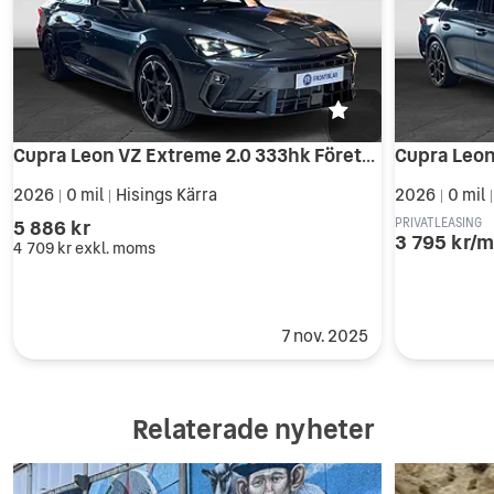
Cupra Leon VZ Extreme 2.0 333hk Företagsleasing som Tjänstebil
2026
0 mil
Hisings Kärra
2026
0 mil
|
|
|
5 886 kr
PRIVATLEASING
3 795 kr/
4 709 kr
exkl. moms
7 nov. 2025
Relaterade nyheter