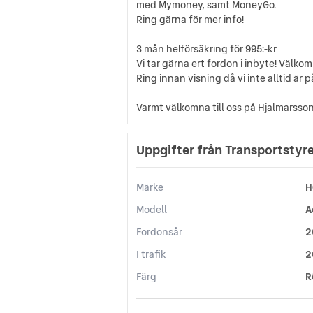
med Mymoney, samt MoneyGo.
Ring gärna för mer info!
3 mån helförsäkring för 995:-kr
Vi tar gärna ert fordon i inbyte! Välko
Ring innan visning då vi inte alltid är p
Varmt välkomna till oss på Hjalmarsson 
Uppgifter från Transportstyr
Märke
H
Modell
A
Fordonsår
2
I trafik
2
Färg
R