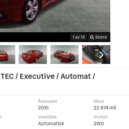
1 av 13
Större
TEC / Executive / Automat /
Årsmodell
Miltal
2010
22 874 mil
l
Växellåda
Drivhjul
Automatisk
2WD