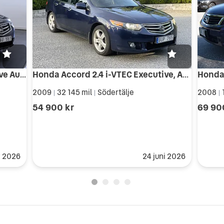
Honda Accord 2.0 i-VTEC Executive Automat Nyserv Nybes Takluka
Honda Accord 2.4 i-VTEC Executive, Automatisk, drag, taklucka, 201hk
2009
32 145 mil
Södertälje
2008
|
|
|
54 900 kr
69 90
s 2026
24 juni 2026