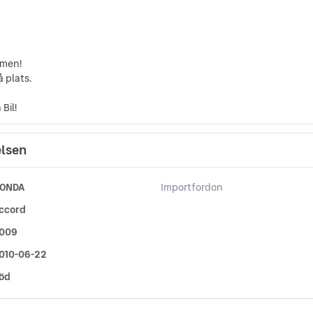
mmen!
å plats.
Bil!
elsen
ONDA
Importfordon
ccord
009
010-06-22
öd