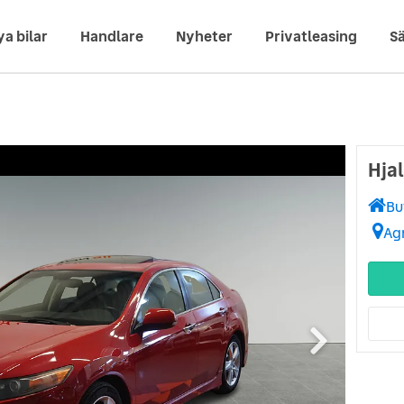
ya bilar
Handlare
Nyheter
Privatleasing
Sä
Hja
Bu
Ag