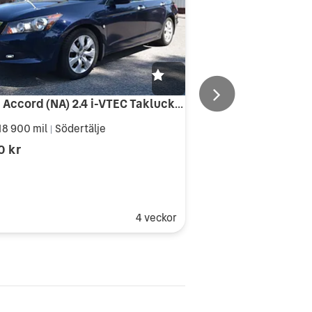
Honda Accord (NA) 2.4 i-VTEC Taklucka Skinn Auto
18 900 mil
Södertälje
|
0 kr
4 veckor