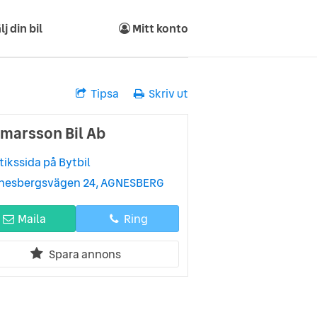
lj din bil
Mitt konto
Tipsa
Skriv ut
lmarsson Bil Ab
tikssida på Bytbil
nesbergsvägen 24, AGNESBERG
Maila
Ring
Spara annons