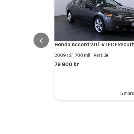
2009
21 700 mil
Partille
|
|
79 900 kr
5 mar