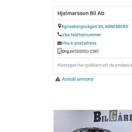
Hjalmarsson Bil Ab
Agnesbergsvägen 24, AGNESBERG
Visa telefonnummer
Visa e-postadress
Org.nr
559350-2387
Företaget har godkänt att de endast a
Anmäl annons