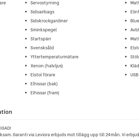
are
Servostyrning
Mat
Sidoairbags
Elin
Sidokrockgardiner
Blu
Sminkspegel
Avb
Startspärr
Matt
Svensksåld
Elst
Yttertemperaturmätare
Stö
Xenon (halvljus)
Kläd
Elstol förare
USB
Elhissar (bak)
Elhissar (fram)
ation
IGAD!
olksam. Garanti via Leviora erbjuds mot tillägg upp till 24mån. Vi erbj