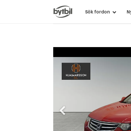
Sök fordon
N