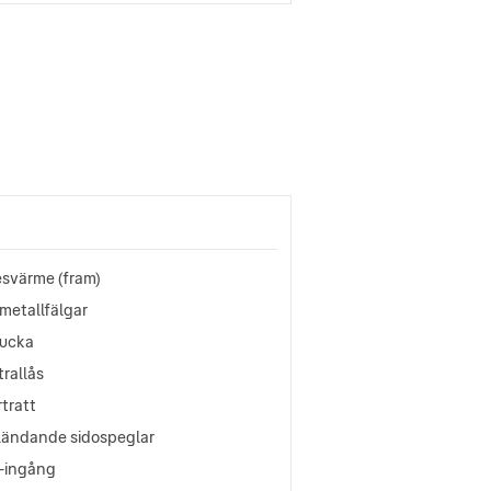
esvärme (fram)
metallfälgar
lucka
rallås
tratt
ländande sidospeglar
-ingång