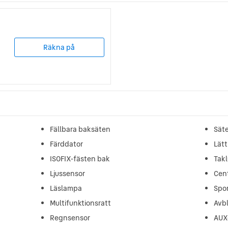
Räkna på
Fällbara baksäten
Sät
Färddator
Lätt
ISOFIX-fästen bak
Tak
Ljussensor
Cent
Läslampa
Spor
Multifunktionsratt
Avb
Regnsensor
AUX