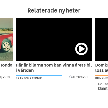
Relaterade nyheter
 Honda
Här är bilarna som kan vinna årets bil
Domkr
i världen
loss a
aj 2024
31 mars 2021
BRANSCH & TEKNIK
BILNYHE
Polis
klämt