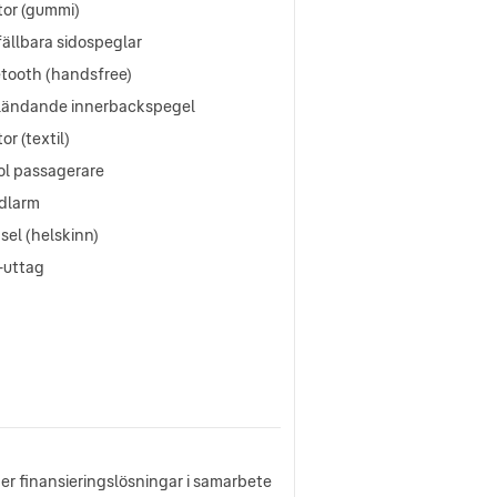
tor (gummi)
fällbara sidospeglar
etooth (handsfree)
ländande innerbackspegel
or (textil)
ol passagerare
ldlarm
sel (helskinn)
-uttag
uder finansieringslösningar i samarbete