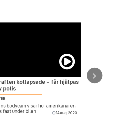
aften kollapsade – får hjälpas
v polis
TER
ens bodycam visar hur amerikanaren
s fast under bilen
14 aug. 2020