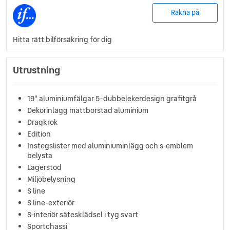
Räkna på
Hitta rätt bilförsäkring för dig
Utrustning
19" aluminiumfälgar 5-dubbelekerdesign grafitgrå
Dekorinlägg mattborstad aluminium
Dragkrok
Edition
Instegslister med aluminiuminlägg och s-emblem
belysta
Lagerstöd
Miljöbelysning
S line
S line-exteriör
S-interiör sätesklädsel i tyg svart
Sportchassi