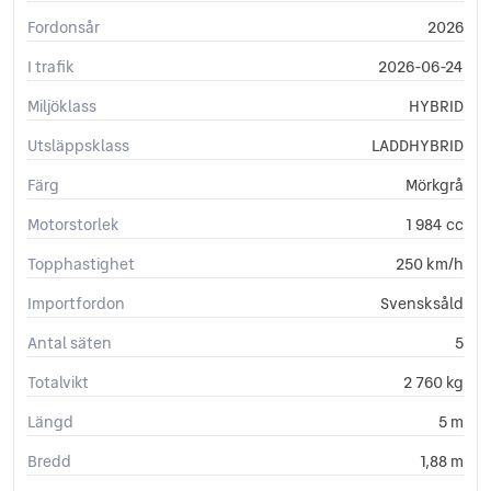
Fordonsår
2026
I trafik
2026-06-24
Miljöklass
HYBRID
Utsläppsklass
LADDHYBRID
Färg
Mörkgrå
Motorstorlek
1 984 cc
Topphastighet
250 km/h
Importfordon
Svensksåld
Antal säten
5
Totalvikt
2 760 kg
Längd
5 m
Bredd
1,88 m