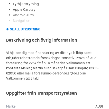
Fyrhjulsstyrning
Apple Carplay
Android Auto
Navigation
Matrix
SE ALL UTRUSTNING
Keyless
360 kamera
Beskrivning och övrig information
Vi hjälper dig med finansiering av ditt nya bilköp samt
erbjuder rabatterade försäkringsalternativ. Prova på Audi
försäkring för 225kr/mån i 6 månader. Välkommen att
kontakta Melker, Martin eller Oskar på Bilab Kungälv, 0303-
62050 eller maila forsaljning-personbilar@bilab.se.
Välkommen till Bilab!
Uppgifter från Transportstyrelsen
Märke
AUDI