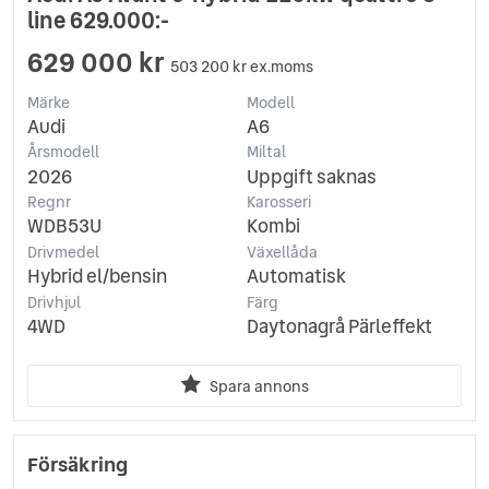
line 629.000:-
629 000 kr
503 200 kr ex.moms
Märke
Modell
Audi
A6
Årsmodell
Miltal
2026
Uppgift saknas
Regnr
Karosseri
WDB53U
Kombi
Drivmedel
Växellåda
Hybrid el/bensin
Automatisk
Drivhjul
Färg
4WD
Daytonagrå Pärleffekt
Spara annons
Försäkring