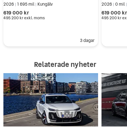
2026
1 695 mil
Kungälv
2026
0 mil
|
|
|
619 000 kr
619 000 k
495 200 kr
exkl. moms
495 200 kr
ex
3 dagar
Relaterade nyheter