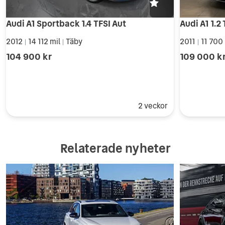
Audi A1 Sportback 1.4 TFSI Aut
2012
14 112 mil
Täby
2011
11 700
|
|
|
104 900 kr
109 000 k
2 veckor
Relaterade nyheter