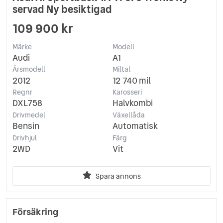
servad Ny besiktigad
109 900 kr
Märke
Modell
Audi
A1
Årsmodell
Miltal
2012
12 740 mil
Regnr
Karosseri
DXL758
Halvkombi
Drivmedel
Växellåda
Bensin
Automatisk
Drivhjul
Färg
2WD
Vit
Spara annons
Försäkring