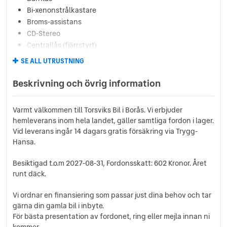
Bi-xenonstrålkastare
Broms-assistans
CD-Stereo
Centrallås (fjärrstyrt)
Delbart baksäte
SE ALL UTRUSTNING
Elhissar (fram och bak)
Eluppvärmda sidospeglar
Beskrivning och övrig information
Farthållare
Fällbara baksäten
Varmt välkommen till Torsviks Bil i Borås. Vi erbjuder
Färddator
hemleverans inom hela landet, gäller samtliga fordon i lager.
ISOFIX-fästen bak
Vid leverans ingår 14 dagars gratis försäkring via Trygg-
Ljussensor
Hansa.
Läslampa
Multifunktionsratt
Besiktigad t.o.m 2027-08-31, Fordonsskatt: 602 Kronor. Året
Parkeringssensorer (bak)
runt däck.
Regnsensor
Vi ordnar en finansiering som passar just dina behov och tar
Servostyrning
gärna din gamla bil i inbyte.
Sidoairbags
För bästa presentation av fordonet, ring eller mejla innan ni
Sidokrockgardiner
kommer.