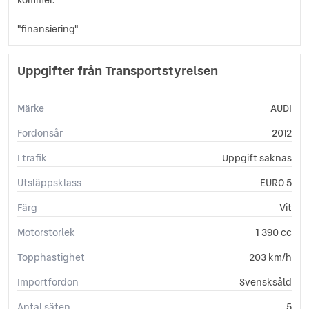
Sminkspegel
Sportratt
"finansiering"
Start-/stoppfunktion
Startspärr
Uppgifter från Transportstyrelsen
Stöldlarm
Svensksåld
Sätesvärme (fram)
Märke
AUDI
Uppvärmda spolare
Fordonsår
2012
I trafik
Uppgift saknas
Utsläppsklass
EURO 5
Färg
Vit
Motorstorlek
1 390 cc
Topphastighet
203 km/h
Importfordon
Svensksåld
Antal säten
5