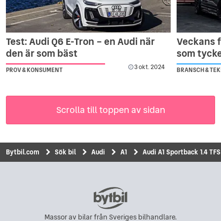
Test: Audi Q6 E-Tron – en Audi när
Veckans fy
den är som bäst
som tycke
3 okt. 2024
PROV & KONSUMENT
BRANSCH & TEK
Scrolla till toppen av sidan
Bytbil.com
Sök bil
Audi
A1
Audi A1 Sportback 1.4 TFS
Massor av bilar från Sveriges bilhandlare.