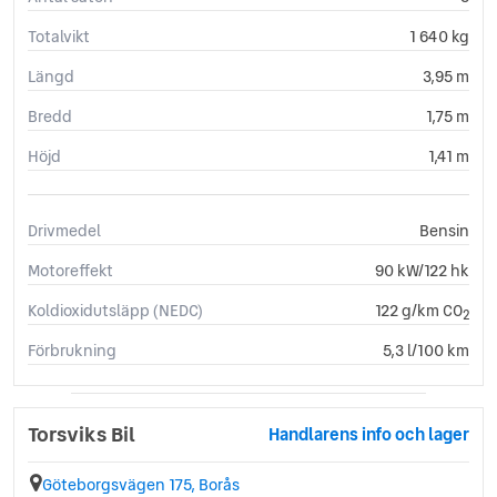
Totalvikt
1 640 kg
Längd
3,95 m
Bredd
1,75 m
Höjd
1,41 m
Drivmedel
Bensin
Motoreffekt
90 kW/122 hk
Koldioxidutsläpp (NEDC)
122 g/km CO
2
Förbrukning
5,3 l/100 km
Torsviks Bil
Handlarens info och lager
Göteborgsvägen 175, Borås