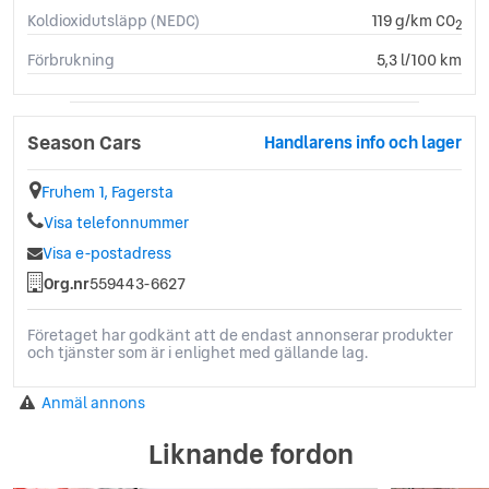
Koldioxidutsläpp (NEDC)
119 g/km CO
2
Förbrukning
5,3 l/100 km
Season Cars
Handlarens info och lager
Fruhem 1, Fagersta
Visa telefonnummer
Visa e-postadress
Org.nr
559443-6627
Företaget har godkänt att de endast annonserar produkter
och tjänster som är i enlighet med gällande lag.
Anmäl annons
Liknande fordon