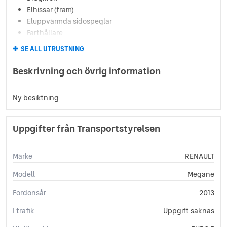
Elhissar (fram)
Eluppvärmda sidospeglar
Farthållare
Fällbara baksäten
SE ALL UTRUSTNING
Färddator
ISOFIX-fästen bak
Beskrivning och övrig information
Läslampa
Lättmetallfälgar
Ny besiktning
Multifunktionsratt
Regnsensor
Servostyrning
Uppgifter från Transportstyrelsen
Sidoairbags
Sidokrockgardiner
Märke
RENAULT
Sminkspegel
Startspärr
Modell
Megane
Svensksåld
Fordonsår
2013
Sätesvärme (fram)
Tonade rutor
I trafik
Uppgift saknas
USB-uttag