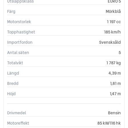
Utsläppsklass
EURO 5
Färg
Mörkblå
Motorstorlek
1 197 cc
Topphastighet
185 km/h
Importfordon
Svensksåld
Antal säten
5
Totalvikt
1 787 kg
Längd
4,39 m
Bredd
1,81 m
Höjd
1,47 m
Drivmedel
Bensin
Motoreffekt
85 kW/116 hk