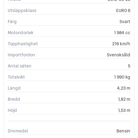
Eluppvärmda sidospeglar
Euro 6
Utsläppsklass
EURO 6
Euro NCAP 5
Färg
Svart
Fartbegränsare
Fällbara baksäten
Motorstorlek
1 984 cc
ISOFIX-fästen bak
Topphastighet
216 km/h
ISOFIX-fästen fram
Läslampa
Importfordon
Svensksåld
Multifunktionsratt
Antal säten
5
Nödsamtal
Rails
Totalvikt
1 990 kg
Servostyrning
Sidoairbags
Längd
4,23 m
Sidokrockgardiner
Bredd
1,82 m
Sportstolar
Start-/stoppfunktion
Höjd
1,53 m
Startspärr
Svensksåld
Sätesvärme (fram)
Drivmedel
Bensin
Trötthetsvarnare