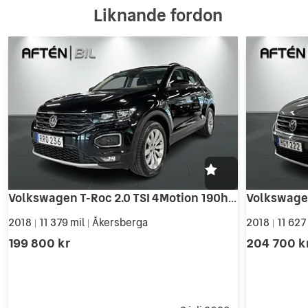
Liknande fordon
Volkswagen T-Roc 2.0 TSI 4Motion 190hk - Rattvärme, Navi, Backkamera
2018
11 379 mil
Åkersberga
2018
11 627
|
|
|
199 800 kr
204 700 k