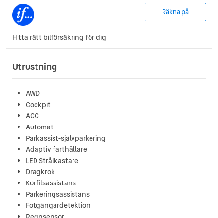
Räkna på
Hitta rätt bilförsäkring för dig
Utrustning
AWD
Cockpit
ACC
Automat
Parkassist-självparkering
Adaptiv farthållare
LED Strålkastare
Dragkrok
Körfilsassistans
Parkeringsassistans
Fotgängardetektion
Regnsensor