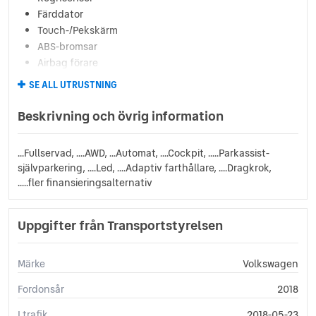
Färddator
Touch-/Pekskärm
ABS-bromsar
Airbag förare
Airbag passagerare fram
SE ALL UTRUSTNING
Antisladd
Autobroms
Beskrivning och övrig information
Avbländande innerbackspegel
Avstängningsbar airbag passagerare
...Fullservad, ....AWD, ...Automat, ....Cockpit, .....Parkassist-
Backstartshjälp
självparkering, ....Led, ....Adaptiv farthållare, ....Dragkrok,
Barnlås
.....fler finansieringsalternativ
Bluetooth (handsfree)
Broms-assistans
Uppgifter från Transportstyrelsen
Centrallås (fjärrstyrt)
Delbart baksäte
Digitalradio (DAB)
Märke
Volkswagen
Digitalt mätarhus
Fordonsår
2018
Elhissar (fram och bak)
Elinfällbara sidospeglar
I trafik
2018-05-23