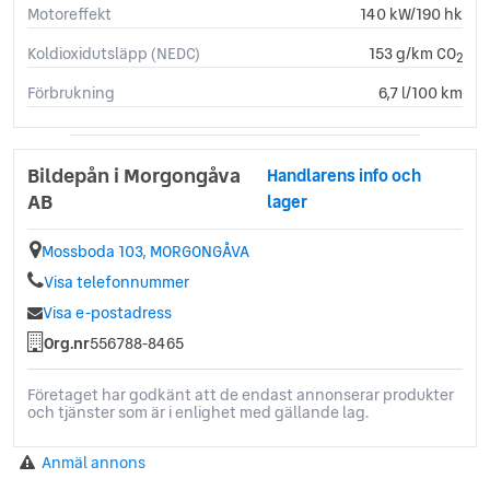
Motoreffekt
140 kW/190 hk
USB-uttag
Yttertemperaturmätare
Koldioxidutsläpp (NEDC)
153 g/km CO
2
Förbrukning
6,7 l/100 km
Bildepån i Morgongåva
Handlarens info och
AB
lager
Mossboda 103, MORGONGÅVA
Visa telefonnummer
Visa e-postadress
Org.nr
556788-8465
Företaget har godkänt att de endast annonserar produkter
och tjänster som är i enlighet med gällande lag.
Anmäl annons