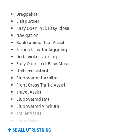
Dragpaket
7 sitplatser
Easy Open inkl. Easy Close
Navigation
Backkamera Rear Assist
3-zons klimatanläggning
Döda vinkel-varning
Easy Open inkl. Easy Close
Helljusassistent
Eluppvärmt baksäte
Front Cross Traffic Assist
Travel Assist
Eluppvärmd ratt
Eluppvärmd vindruta
Trailer Assist
Lane Assist
Park Assist
SE ALL UTRUSTNING
Front Cross Traffic Assist