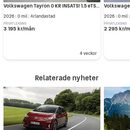
Volkswagen Tayron 0 KR INSATS! 1.5 eTSI DSG Edition *SOMMARKAMPANJ*
2026
0 mil
Arlandastad
2026
0 mil
|
|
|
PRIVATLEASING
PRIVATLEASING
3 195 kr/mån
2 295 kr/
4 veckor
Relaterade nyheter