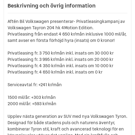
Svankstöd
Beskrivning och övrig information
Digital radiomottagning DAB+
Helljusassistent
Aftén Bil Volkswagen presenterar- Privatleasingkampanj av
LED-strålkastare
Volkswagen Tayron 204 hk 4Motion Edition.
Regnsensor
Privatleasing från endast 4 650 kr/mån inklusive 1000 mil/år,
Parkeringsassistent
samt avser en första förhöjd hyra (insats) om 0 kronor!
Vägmärkesidentifiering
Keyless-Go
Privatleasing fr. 3 750 kr/mån inkl. insats om 30 000 kr
Körprofilsval
Privatleasing fr. 3 995 kr/mån inkl. insats om 20 000 kr
Privatleasing fr. 4 350 kr/mån inkl. insats om 10 000 kr
Apple carplay
Privatleasing fr. 4 650 kr/mån inkl. insats om 0 kr
Android Auto
Sport-komfortstolar fram
Serviceavtal fr: +241 kr/mån
Vägmärkesidentifiering
230v uttag
1500 mil/år: +303 kr/mån
Förarassistanspaket
2000 mil/år: +593 kr/mån
Induktiv laddning
Upplev nästa generation av SUV med nya Volkswagen Tyron.
Designad för både stadens puls och naturens äventyr,
kombinerar Tyron stil, kraft och avancerad teknologi för en