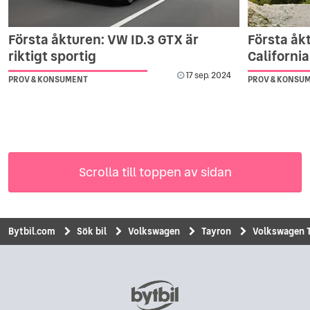
Första åkturen: VW ID.3 GTX är
Första åk
riktigt sportig
California
17 sep. 2024
PROV & KONSUMENT
PROV & KONSU
Scrolla till toppen av sidan
Bytbil.com
Sök bil
Volkswagen
Tayron
Volkswagen Ta