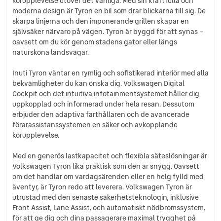
körupplevelse utöver det vanliga. Med sin kraftfulla och
moderna design är Tyron en bil som drar blickarna till sig. De
skarpa linjerna och den imponerande grillen skapar en
självsäker närvaro på vägen. Tyron är byggd för att synas –
oavsett om du kör genom stadens gator eller längs
natursköna landsvägar.
Inuti Tyron väntar en rymlig och sofistikerad interiör med alla
bekvämligheter du kan önska dig. Volkswagen Digital
Cockpit och det intuitiva infotainmentsystemet håller dig
uppkopplad och informerad under hela resan. Dessutom
erbjuder den adaptiva farthållaren och de avancerade
förarassistanssystemen en säker och avkopplande
körupplevelse.
Med en generös lastkapacitet och flexibla säteslösningar är
Volkswagen Tyron lika praktisk som den är snygg. Oavsett
om det handlar om vardagsärenden eller en helg fylld med
äventyr, är Tyron redo att leverera. Volkswagen Tyron är
utrustad med den senaste säkerhetsteknologin, inklusive
Front Assist, Lane Assist, och automatiskt nödbromssystem,
för att ge dig och dina passagerare maximal trygghet på