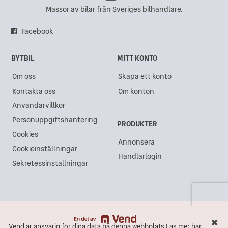
Massor av bilar från Sveriges bilhandlare.
Facebook
BYTBIL
MITT KONTO
Om oss
Skapa ett konto
Kontakta oss
Om konton
Användarvillkor
Personuppgiftshantering
PRODUKTER
Cookies
Annonsera
Cookieinställningar
Handlarlogin
Sekretessinställningar
Vend är ansvarig för dina data på denna webbplats.
Läs mer här
Vend är ansvarig för dina data på denna webbplats.
Läs mer här
Maila
Ring