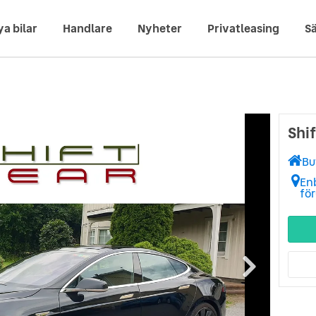
ya bilar
Handlare
Nyheter
Privatleasing
Sä
Shi
Bu
Enb
för