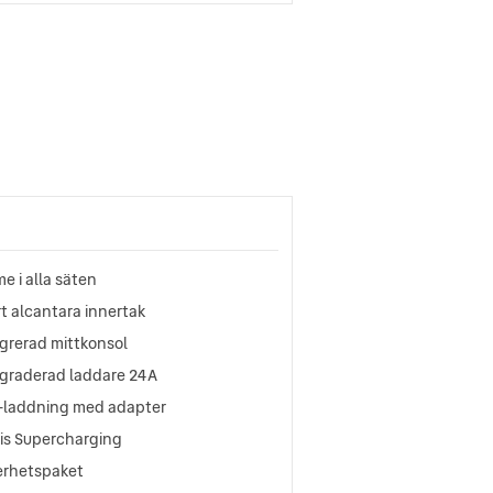
e i alla säten
t alcantara innertak
grerad mittkonsol
graderad laddare 24A
-laddning med adapter
tis Supercharging
erhetspaket