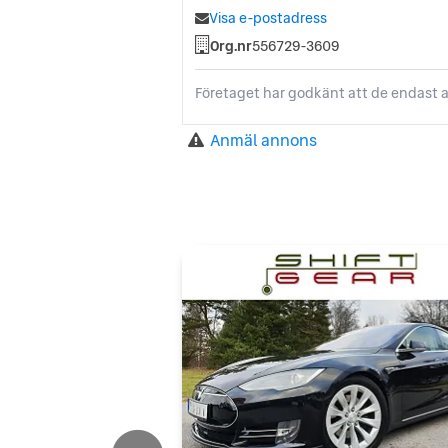
Visa e-postadress
Org.nr
556729-3609
Företaget har godkänt att de endast a
Anmäl annons