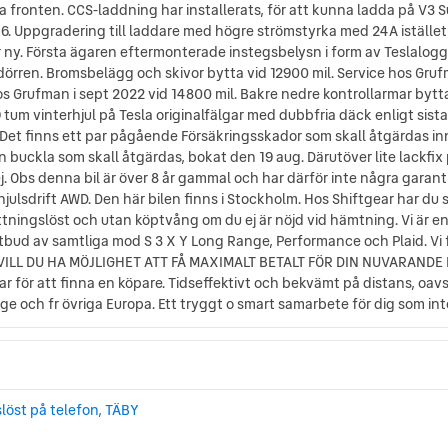
a fronten. CCS-laddning har installerats, för att kunna ladda på V3
16. Uppgradering till laddare med högre strömstyrka med 24A istället 
ar ny. Första ägaren eftermonterade instegsbelysn i form av Teslalo
rren. Bromsbelägg och skivor bytta vid 12900 mil. Service hos Grufma
os Grufman i sept 2022 vid 14800 mil. Bakre nedre kontrollarmar bytta
m vinterhjul på Tesla originalfälgar med dubbfria däck enligt sista
. Det finns ett par pågående Försäkringsskador som skall åtgärdas inn
uckla som skall åtgärdas, bokat den 19 aug. Därutöver lite lackfix på
 ej. Obs denna bil är över 8 år gammal och har därför inte några garan
hjulsdrift AWD. Den här bilen finns i Stockholm. Hos Shiftgear har du
ttningslöst och utan köptvång om du ej är nöjd vid hämtning. Vi är e
utbud av samtliga mod S 3 X Y Long Range, Performance och Plaid. Vi f
ig. VILL DU HA MÖJLIGHET ATT FÅ MAXIMALT BETALT FÖR DIN NUVARAND
ar för att finna en köpare. Tidseffektivt och bekvämt på distans, oavs
rige och fr övriga Europa. Ett tryggt o smart samarbete för dig som in
slöst på telefon, TÄBY