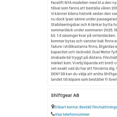
Facelift NYA modellen med bl a den ny
tillval som fanns att beställa våren 20
Vi känner bilens historik sedan den v
nu dock lyser sämre under passagerardö
Stabiliseringsbar och K-länkar bytta h
sommardäck under sommaren 2025. 19 tu
bil. 1-2 säsonger kvar på vinterdäcken
kommer bytas och vänster bak finns en b
failure i strålkastarna finns, åtgärdas
kapacitet och räckvidd. Dual Motor fyr
önskade bil tryggt på distans. Förutsä
märket kom. Vi erbj löpande ett brett 
vet exakt vad du har att förvänta d
DEN? Då kan du välja att anlita Shiftge
landet till köpare som beställer fr Sve
Shiftgear AB
Enbart kontor. Beställ förutsättning
Visa telefonnummer