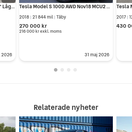
Tesla Model S 90D AWD *Free SUC* Låga mil PREMIUM AP Panorama 2 ägare
Tesla Model S 100D AWD Nov18 MCU2 CCS 1 förare All Black MOMS
2018
21 844 mil
Täby
2017
1
|
|
|
270 000 kr
430 0
216 000 kr
exkl. moms
. 2026
31 maj 2026
Relaterade nyheter