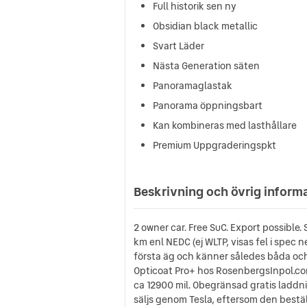
Full historik sen ny
Obsidian black metallic
Svart Läder
Nästa Generation säten
Panoramaglastak
Panorama öppningsbart
Kan kombineras med lasthållare
Premium Uppgraderingspkt
Beskrivning och övrig inform
2 owner car. Free SuC. Export possible.
km enl NEDC (ej WLTP, visas fel i spec 
första äg och känner således båda och h
Opticoat Pro+ hos RosenbergsInpol.com
ca 12900 mil. Obegränsad gratis laddning
säljs genom Tesla, eftersom den bestäl