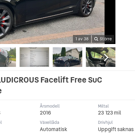
1 av 38
Större
LUDICROUS Facelift Free SuC
e
Årsmodell
Miltal
S
2016
23 123 mil
l
Växellåda
Drivhjul
Automatisk
Uppgift saknas