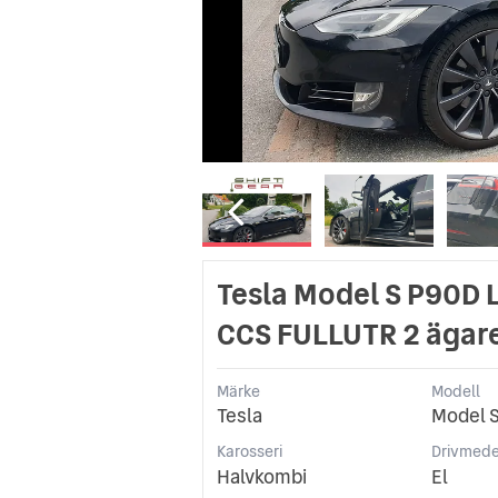
Tesla Model S P90D 
CCS FULLUTR 2 ägar
Märke
Modell
Tesla
Model 
Karosseri
Drivmede
Halvkombi
El