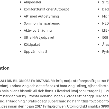
Alupedaler
21 t
Komfortfunktioner Autopilot
Däc
AP1 med Autostyrning
Mich
Summon fjärrparkering
NED
Aktiv Luftfjädring
LTE
Ultra HiFi Ljudpaket
568 
Köldpaket
Årss
Uppvärmd ratt
Fyrh
ation
 SÄLJ DIN BIL GM OSS PÅ DISTANS. För info, mejla stefan@shiftgear.se. 
nedan). Endast 2 äg och det står också bara 2 äg i Bilreg, ej handlare 
ela bilens historik. All dok finns. Tillverkad i maj och uttagen i ju
 när den var ny. Största behandlingen. Gjordes ett par ggr. Nuv äga
. Fri laddning / Gratis obegr Supercharging har hittills följt o bör fo
ldes innan den 15 jan 2017. Fyrhjulsdriven. Utomjordiskt snabba SP9