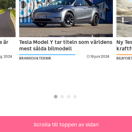
e är
Tesla Model Y tar titeln som världens
Ny Te
mest sålda bilmodell
kraftf
g. 2024
19 juni 2024
BRANSCH & TEKNIK
BILNYHE
Scrolla till toppen av sidan