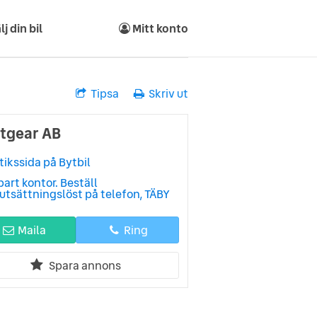
lj din bil
Mitt konto
Tipsa
Skriv ut
ftgear AB
tikssida på Bytbil
art kontor. Beställ
utsättningslöst på telefon, TÄBY
Maila
Ring
Spara annons