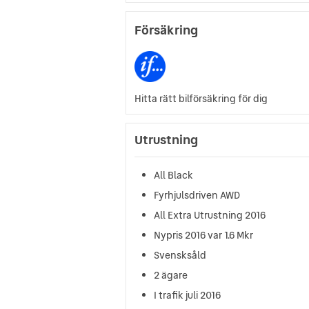
Försäkring
Hitta rätt bilförsäkring för dig
Utrustning
All Black
Fyrhjulsdriven AWD
All Extra Utrustning 2016
Nypris 2016 var 1.6 Mkr
Svensksåld
2 ägare
I trafik juli 2016