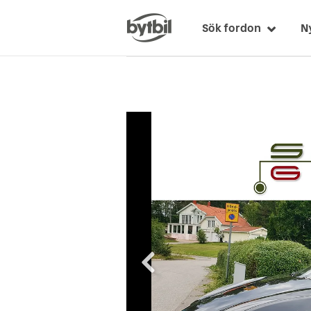
Sök fordon
N