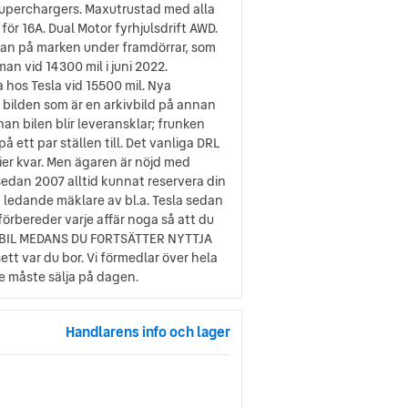
 Superchargers. Maxutrustad med alla
för 16A. Dual Motor fyrhjulsdrift AWD.
ggan på marken under framdörrar, som
n vid 14300 mil i juni 2022.
 hos Tesla vid 15500 mil. Nya
 bilden som är en arkivbild på annan
an bilen blir leveransklar; frunken
 ett par ställen till. Det vanliga DRL
tier kvar. Men ägaren är nöjd med
 sedan 2007 alltid kunnat reservera din
n ledande mäklare av bl.a. Tesla sedan
örbereder varje affär noga så att du
E BIL MEDANS DU FORTSÄTTER NYTTJA
ett var du bor. Vi förmedlar över hela
te måste sälja på dagen.
Handlarens info och lager