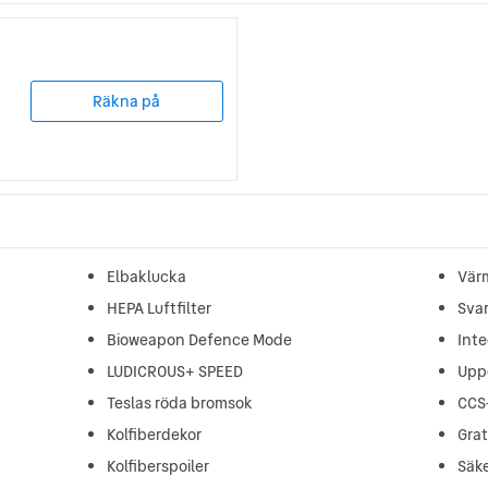
Räkna på
Elbaklucka
Värm
HEPA Luftfilter
Svar
Bioweapon Defence Mode
Inte
LUDICROUS+ SPEED
Upp
Teslas röda bromsok
CCS
Kolfiberdekor
Gra
Kolfiberspoiler
Säk