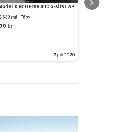
Tesla Model X 90D Free SuC 5-sits EAP HW3 Vent.läder MCU2 CCS Premium
2 533 mil
Täby
|
00 kr
2 juli 2026