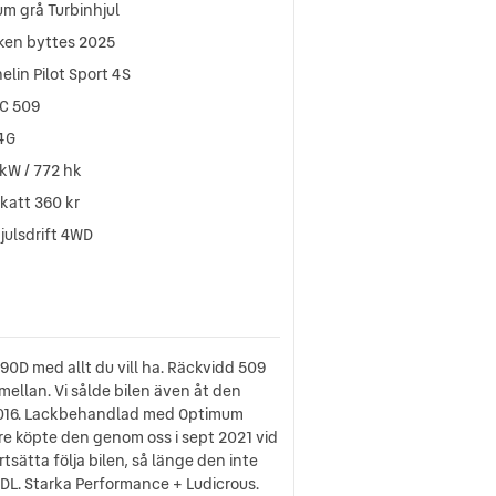
um grå Turbinhjul
ken byttes 2025
elin Pilot Sport 4S
C 509
 4G
kW / 772 hk
katt 360 kr
julsdrift 4WD
P90D med allt du vill ha. Räckvidd 509
emellan. Vi sålde bilen även åt den
li 2016. Lackbehandlad med Optimum
re köpte den genom oss i sept 2021 vid
rtsätta följa bilen, så länge den inte
0DL. Starka Performance + Ludicrous.