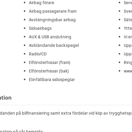
Airbag förare
Ser
Airbag passagerare fram
Sve
Avstängningsbar airbag
Sät
Sidoairbags
Ytt
AUX & USB anslutning
Vi e
Avbländande backspegel
Upp 
Radio/CD
Upp 
Elfönsterhissar (fram)
Rin
Elfönsterhissar (bak)
www.
Elinfällbara sidospeglar
ation
udanden på bilfinansiering samt extra fördelar vid köp av trygghetsp
rmation på vår hemsida: