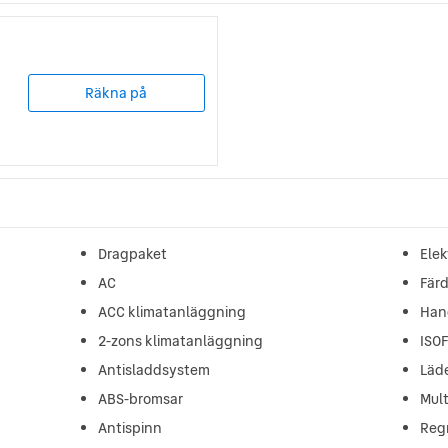
Räkna på
Dragpaket
Elek
AC
Fär
ACC klimatanläggning
Han
2-zons klimatanläggning
ISO
Antisladdsystem
Läde
ABS-bromsar
Mult
Antispinn
Reg