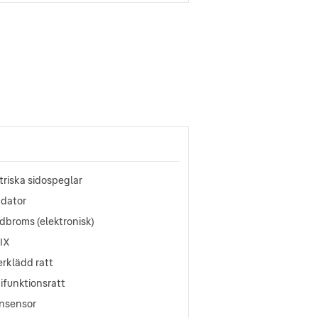
triska sidospeglar
ddator
dbroms (elektronisk)
FIX
rklädd ratt
ifunktionsratt
nsensor