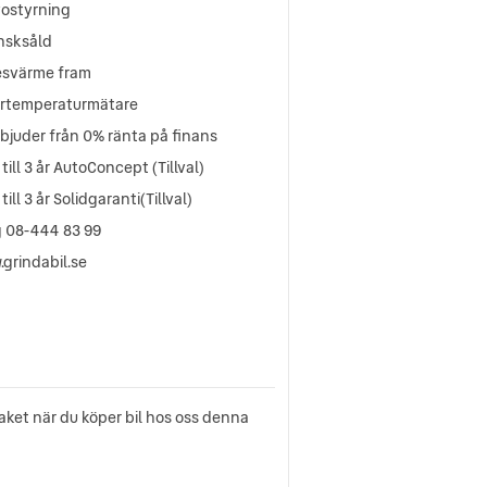
vostyrning
nsksåld
esvärme fram
ertemperaturmätare
rbjuder från 0% ränta på finans
till 3 år AutoConcept (Tillval)
till 3 år Solidgaranti(Tillval)
g 08-444 83 99
grindabil.se
aket när du köper bil hos oss denna