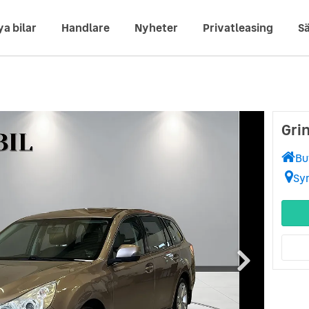
ya bilar
Handlare
Nyheter
Privatleasing
Sä
Grin
Bu
Sy