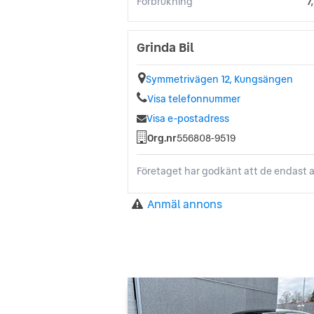
Förbrukning
7
Grinda Bil
Symmetrivägen 12, Kungsängen
Visa telefonnummer
Visa e-postadress
Org.nr
556808-9519
Företaget har godkänt att de endast a
Anmäl annons