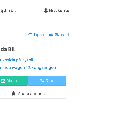
lj din bil
Mitt konto
Tipsa
Skriv ut
da Bil
tikssida på Bytbil
mmetrivägen 12, Kungsängen
Maila
Ring
Spara annons