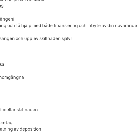
99
sängen!
ing och få hjälp med både finansiering och inbyte av din nuvarande 
ängen och upplev skillnaden själv!
nsa
 genomgångna
ast mellanskillnaden
företag
etalning av deposition