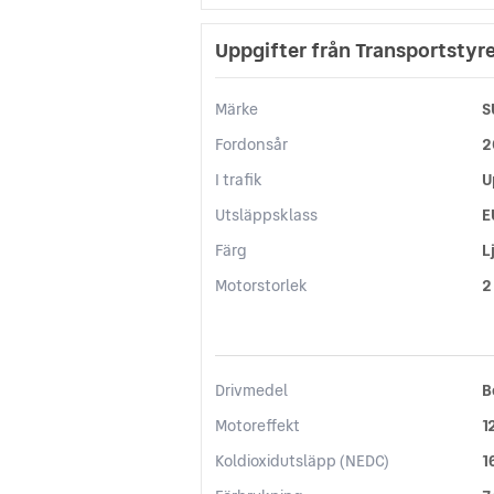
Uppgifter från Transportstyr
Märke
S
Fordonsår
2
I trafik
U
Utsläppsklass
E
Färg
L
Motorstorlek
2
Drivmedel
B
Motoreffekt
1
Koldioxidutsläpp (NEDC)
1