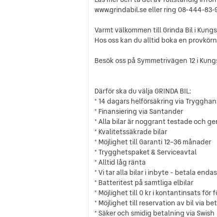
www.grindabil.se eller ring 08-444-83-
Varmt välkommen till Grinda Bil i Kung
Hos oss kan du alltid boka en provkörn
Besök oss på Symmetrivägen 12 i Kungs
Därför ska du välja GRINDA BIL:
* 14 dagars helförsäkring via Tryggha
* Finansiering via Santander
* Alla bilar är noggrant testade och
* Kvalitetssäkrade bilar
* Möjlighet till Garanti 12–36 månader
* Trygghetspaket & Serviceavtal
* Alltid låg ränta
* Vi tar alla bilar i inbyte - betala end
* Batteritest på samtliga elbilar
* Möjlighet till 0 kr i kontantinsats för 
* Möjlighet till reservation av bil via b
* Säker och smidig betalning via Swish