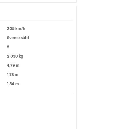
205 km/h
Svensksåld
5
2 030 kg
4,79 m
1,78 m
1,54 m