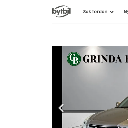
Sök fordon
N