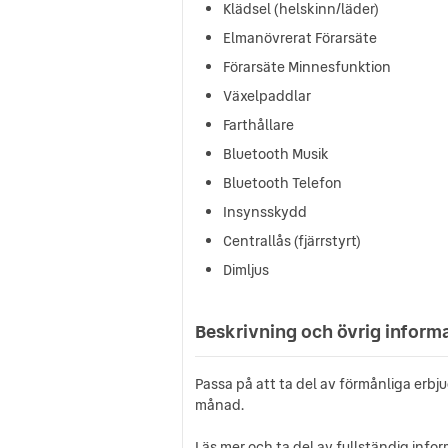
Klädsel (helskinn/läder)
Elmanövrerat Förarsäte
Förarsäte Minnesfunktion
Växelpaddlar
Farthållare
Bluetooth Musik
Bluetooth Telefon
Insynsskydd
Centrallås (fjärrstyrt)
Dimljus
Beskrivning och övrig inform
Passa på att ta del av förmånliga erbj
månad.
Läs mer och ta del av fullständig info