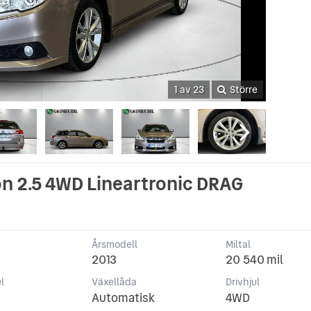
1 av 23
Större
n 2.5 4WD Lineartronic DRAG
Årsmodell
Miltal
2013
20 540 mil
l
Växellåda
Drivhjul
Automatisk
4WD