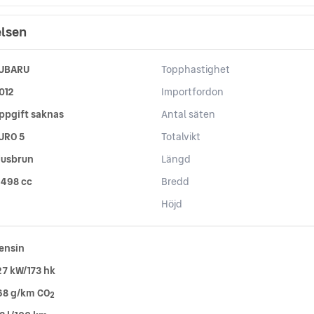
elsen
UBARU
Topphastighet
012
Importfordon
ppgift saknas
Antal säten
URO 5
Totalvikt
jusbrun
Längd
 498 cc
Bredd
Höjd
ensin
27 kW/173 hk
68 g/km CO
2