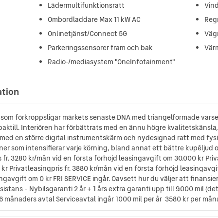
Lädermultifunktionsratt
Vin
Ombordladdare Max 11 kW AC
Reg
Onlinetjänst/Connect 5G
Väg
Parkeringssensorer fram och bak
Vär
Radio-/mediasystem "OneInfotainment"
ation
som förkroppsligar märkets senaste DNA med triangelformade varsell
ktill. Interiören har förbättrats med en ännu högre kvalitetskänsla, 
 med en större digital instrumentskärm och nydesignad ratt med fys
er som intensifierar varje körning, bland annat ett bättre kupéljud o
s fr. 3280 kr/mån vid en första förhöjd leasingavgift om 30.000 kr Priv
kr Privatleasingpris fr. 3880 kr/mån vid en första förhöjd leasingavgif
ngavgift om 0 kr FRI SERVICE ingår. Oavsett hur du väljer att finansi
assistans - Nybilsgaranti 2 år + 1 års extra garanti upp till 9.000 mil (
36 månaders avtal Serviceavtal ingår 1000 mil per år 3580 kr per mån