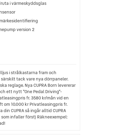
druta i värmeskyddsglas
nsensor
märkesidentifiering
mepump version 2
jus i strålkastarna fram och
särskilt tack vare nya dörrpaneler.
iska reglage. Nya CUPRA Born levererar
ch ett nytt "One Pedal Driving"-
atleasingpris fr. 3580 kr/mån vid en
t om 10.000 kr Privatleasingpris fr.
era din CUPRA så ingår alltid CUPRA
det som infaller först) Räkneexempel:
ad!