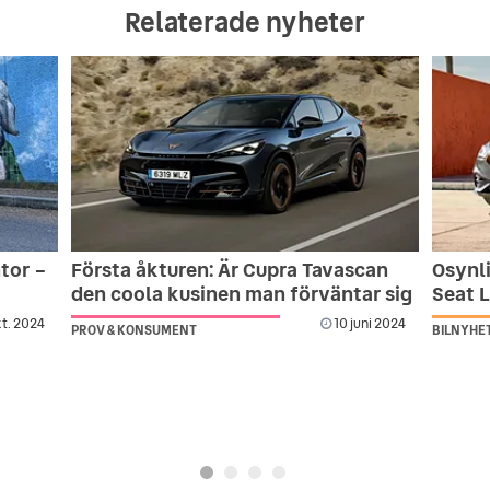
Relaterade nyheter
tor –
Första åkturen: Är Cupra Tavascan
Osynli
den coola kusinen man förväntar sig
Seat 
kt. 2024
10 juni 2024
PROV & KONSUMENT
BILNYHE