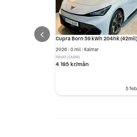
2026
0 mil
Kalmar
|
|
PRIVATLEASING
4 195 kr/mån
5 feb