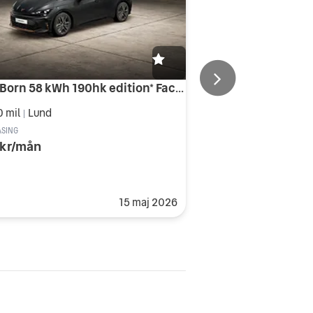
Cupra Born 58 kWh 190hk edition* Facelift
0 mil
Lund
|
ASING
 kr/mån
15 maj 2026