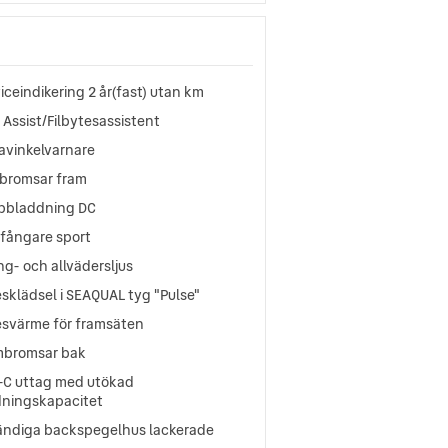
iceindikering 2 år(fast) utan km
 Assist/Filbytesassistent
avinkelvarnare
vbromsar fram
bbladdning DC
tfångare sport
g- och allvädersljus
sklädsel i SEAQUAL tyg "Pulse"
esvärme för framsäten
mbromsar bak
-C uttag med utökad
dningskapacitet
ändiga backspegelhus lackerade