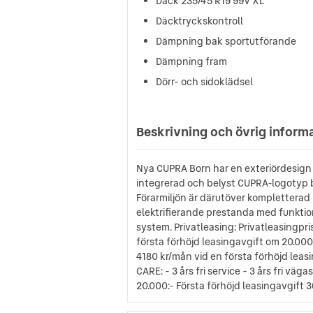
Däck 235/45 R19 99V XL
Däcktryckskontroll
Dämpning bak sportutförande
Dämpning fram
Dörr- och sidoklädsel
Beskrivning och övrig inform
Nya CUPRA Born har en exteriördesign 
integrerad och belyst CUPRA-logotyp ba
Förarmiljön är därutöver kompletterad
elektrifierande prestanda med funktion
system. Privatleasing: Privatleasingpri
första förhöjd leasingavgift om 20.000 
4180 kr/mån vid en första förhöjd leasi
CARE: - 3 års fri service - 3 års fri väg
20.000:- Första förhöjd leasingavgift 