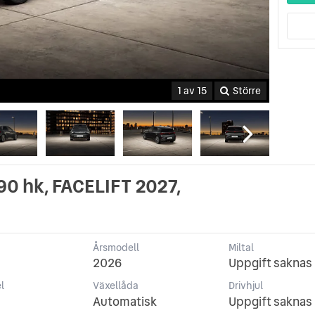
1 av 15
Större
90 hk, FACELIFT 2027,
Årsmodell
Miltal
2026
Uppgift saknas
l
Växellåda
Drivhjul
Automatisk
Uppgift saknas