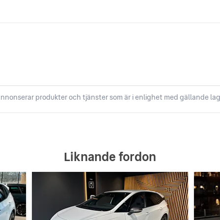
nnonserar produkter och tjänster som är i enlighet med gällande lag
Liknande fordon