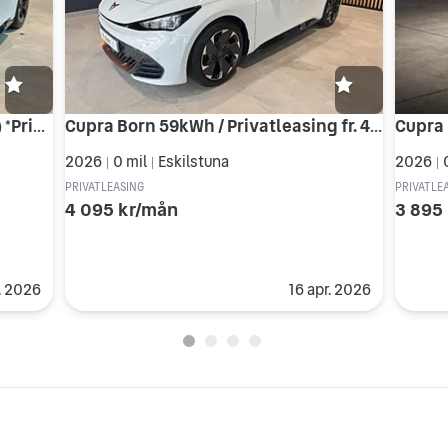
Cupra Born 59 kWh 204hk (42mil) *Privatleasing*
Cupra Born 59kWh / Privatleasing fr. 4.095:-/mån inkl v-hjul*
2026
0 mil
Eskilstuna
2026
|
|
|
PRIVATLEASING
PRIVATLE
4 095 kr/mån
3 895
. 2026
16 apr. 2026