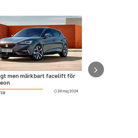
gt men märkbart facelift för
Leon
24 maj 2024
TER