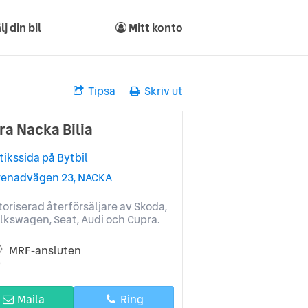
lj din bil
Mitt konto
Tipsa
Skriv ut
ra Nacka Bilia
tikssida på Bytbil
renadvägen 23, NACKA
oriserad återförsäljare av Skoda,
lkswagen, Seat, Audi och Cupra.
MRF-ansluten
Maila
Ring