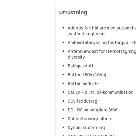
Utrustning
Adaptiv farthållare med automati
avståndsreglering
Ambientebelysning flerfärgad LE
Antenn endast för FM-mottagnin
diversity
Bakhjulsdrift
Batteri 280A (46Ah)
Batterimodul H
Car 2X - bil till bil-kommunikation
CCS-ladduttag
DC - DC omvandlare 3kW
Dubbeltonssignalhorn
Dynamisk styrning