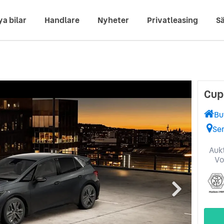
ya bilar
Handlare
Nyheter
Privatleasing
Sä
Cup
Bu
Se
Aukt
Vo