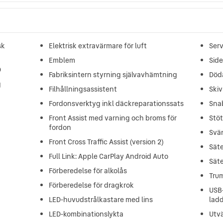
sk
Elektrisk extravärmare för luft
Serv
Emblem
Side
D
Fabriksintern styrning självavhämtning
Död
g
Filhållningsassistent
Ski
Fordonsverktyg inkl däckreparationssats
Sna
Front Assist med varning och broms för
Stö
fordon
Svän
Front Cross Traffic Assist (version 2)
Säte
Full Link: Apple CarPlay Android Auto
Sät
Förberedelse för alkolås
Tru
Förberedelse för dragkrok
USB
LED-huvudstrålkastare med lins
lad
LED-kombinationslykta
Utv