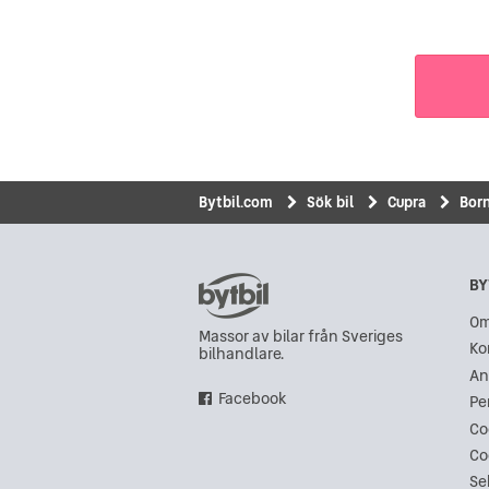
Bytbil.com
Sök bil
Cupra
Bor
BY
Om
Massor av bilar från Sveriges
Ko
bilhandlare.
An
Facebook
Pe
Co
Co
Se