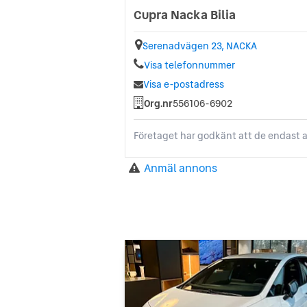
Cupra Nacka Bilia
Serenadvägen 23, NACKA
Visa telefonnummer
Visa e-postadress
Org.nr
556106-6902
Företaget har godkänt att de endast a
Anmäl annons