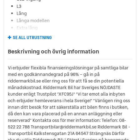
L3
Lång
Långa modellen
Extra lång
Spacetourer
SE ALL UTRUSTNING
Traveller
Miljöklass Euro 6
Beskrivning och övrig information
Svensksåld
Leasbar
Vi erbjuder flexibla finansieringslösningar på samtliga bilar
MOMS
med en godkännandegrad på 96% – gå in på
riddermarkbil.se eller ring oss för att få se din potentiella
månadskostnad. Riddermark Bil har Sveriges NÖJDASTE
kunder enligt Trustpilot *XFC95J* *Vi tar emot alla inbyten
och erbjuder hemleverans i hela Sverige!* *Vänligen ring oss
innan ditt besök för att säkerställa att bilen finns i butiken,
då den kan vara placerad på en annan anläggning eller
reserverad* Kontakta oss för mer information: Telefon: 08-
522 22 788 Transportbilar@riddermarkbil.se Riddermark Bil -
Transportbil Kalkstensgatan 21A 64547 Strängnäs Därför
ska du välja Riddermark Bil: * Störst i Sverige på begagnade