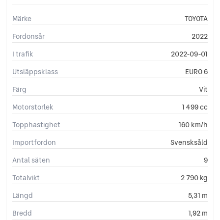
Märke
TOYOTA
Fordonsår
2022
I trafik
2022-09-01
Utsläppsklass
EURO 6
Färg
Vit
Motorstorlek
1 499 cc
Topphastighet
160 km/h
Importfordon
Svensksåld
Antal säten
9
Totalvikt
2 790 kg
Längd
5,31 m
Bredd
1,92 m