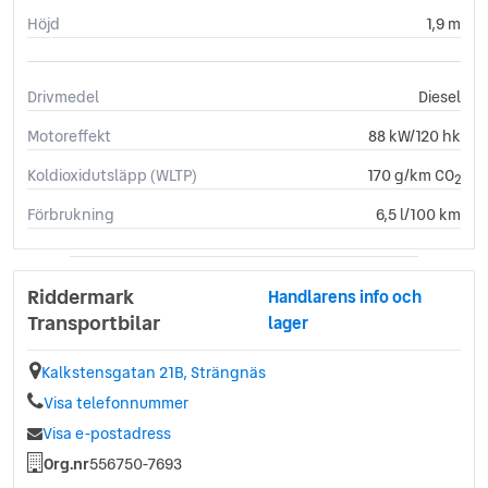
Höjd
1,9 m
Drivmedel
Diesel
Motoreffekt
88 kW/120 hk
Koldioxidutsläpp (WLTP)
170 g/km CO
2
Förbrukning
6,5 l/100 km
Riddermark
Handlarens info och
Transportbilar
lager
Kalkstensgatan 21B, Strängnäs
Visa telefonnummer
Visa e-postadress
Org.nr
556750-7693