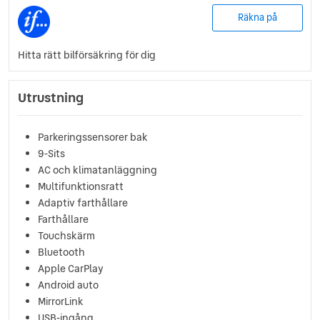
Räkna på
Hitta rätt bilförsäkring för dig
Utrustning
Parkeringssensorer bak
9-Sits
AC och klimatanläggning
Multifunktionsratt
Adaptiv farthållare
Farthållare
Touchskärm
Bluetooth
Apple CarPlay
Android auto
MirrorLink
USB-ingång