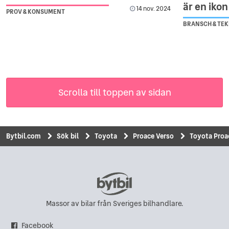
är en ikon
14 nov. 2024
PROV & KONSUMENT
BRANSCH & TEK
Scrolla till toppen av sidan
Bytbil.com
Sök bil
Toyota
Proace Verso
Toyota Proa
Massor av bilar från Sveriges bilhandlare.
Facebook