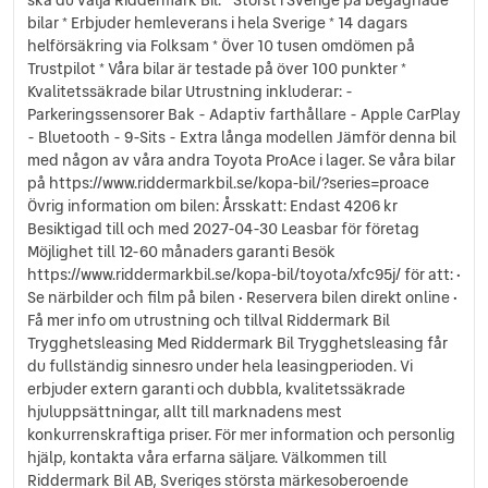
bilar * Erbjuder hemleverans i hela Sverige * 14 dagars
helförsäkring via Folksam * Över 10 tusen omdömen på
Trustpilot * Våra bilar är testade på över 100 punkter *
Kvalitetssäkrade bilar Utrustning inkluderar: -
Parkeringssensorer Bak - Adaptiv farthållare - Apple CarPlay
- Bluetooth - 9-Sits - Extra långa modellen Jämför denna bil
med någon av våra andra Toyota ProAce i lager. Se våra bilar
på https://www.riddermarkbil.se/kopa-bil/?series=proace
Övrig information om bilen: Årsskatt: Endast 4206 kr
Besiktigad till och med 2027-04-30 Leasbar för företag
Möjlighet till 12-60 månaders garanti Besök
https://www.riddermarkbil.se/kopa-bil/toyota/xfc95j/ för att: •
Se närbilder och film på bilen • Reservera bilen direkt online •
Få mer info om utrustning och tillval Riddermark Bil
Trygghetsleasing Med Riddermark Bil Trygghetsleasing får
du fullständig sinnesro under hela leasingperioden. Vi
erbjuder extern garanti och dubbla, kvalitetssäkrade
hjuluppsättningar, allt till marknadens mest
konkurrenskraftiga priser. För mer information och personlig
hjälp, kontakta våra erfarna säljare. Välkommen till
Riddermark Bil AB, Sveriges största märkesoberoende