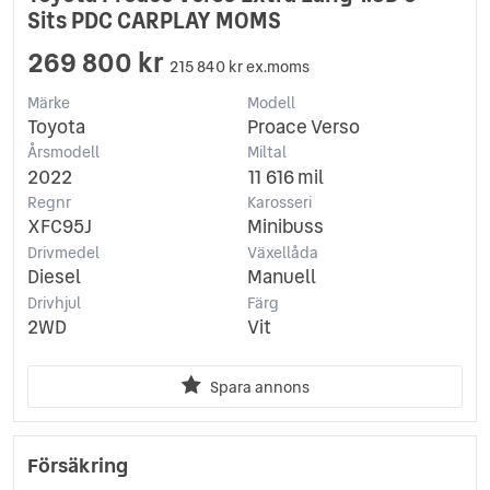
Sits PDC CARPLAY MOMS
269 800 kr
215 840 kr ex.moms
Märke
Modell
Toyota
Proace Verso
Årsmodell
Miltal
2022
11 616 mil
Regnr
Karosseri
XFC95J
Minibuss
Drivmedel
Växellåda
Diesel
Manuell
Drivhjul
Färg
2WD
Vit
Spara annons
Försäkring