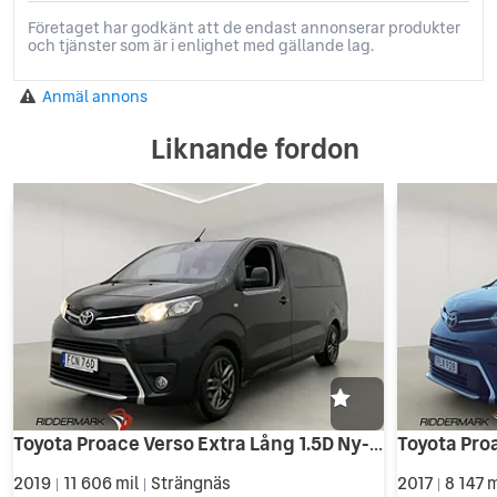
Företaget har godkänt att de endast annonserar produkter
och tjänster som är i enlighet med gällande lag.
Anmäl annons
Liknande fordon
Toyota Proace Verso Extra Lång 1.5D Ny-Kamrem PDC 9-Sit Moms
2019
11 606 mil
Strängnäs
2017
8 147 
|
|
|