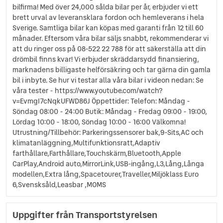
bilfirma! Med över 24,000 sålda bilar per år, erbjuder vi ett
brett urval av leveransklara fordon och hemleverans i hela
Sverige. Samtliga bilar kan köpas med garanti från 12 till 60
månader. Eftersom våra bilar säljs snabbt, rekommenderar vi
att du ringer oss på 08-522 22 788 för att säkerställa att din
drömbil finns kvar! Vi erbjuder skräddarsydd finansiering,
marknadens billigaste helförsäkring och tar gärna din gamla
bil i inbyte. Se hur vi testar alla våra bilar i videon nedan: Se
våra tester - https://www.youtube.com/watch?
v=EvmgI7cNqkUFWD86J Öppettider: Telefon: Måndag -
Söndag 08:00 - 24:00 Butik: Måndag - Fredag 09:00 - 19:00,
Lördag 10:00 - 18:00, Söndag 10:00 - 16:00 Välkomna!
Utrustning/Tillbehör: Parkeringssensorer bak,9-Sits,AC och
klimatanläggning,Multifunktionsratt,Adaptiv
farthållare,Farthållare,Touchskärm,Bluetooth,Apple
CarPlay,Android auto,MirrorLink,USB-ingång,L3,Lång,Långa
modellen,Extra lång,Spacetourer,Traveller,Miljöklass Euro
6,Svensksåld,Leasbar ,MOMS
Uppgifter från Transportstyrelsen