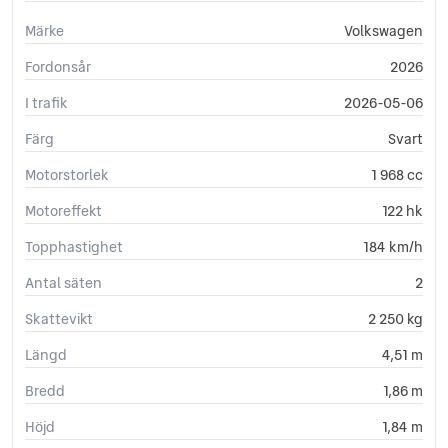
Märke
Volkswagen
Fordonsår
2026
I trafik
2026-05-06
Färg
Svart
Motorstorlek
1 968 cc
Motoreffekt
122 hk
Topphastighet
184 km/h
Antal säten
2
Skattevikt
2 250 kg
Längd
4,51 m
Bredd
1,86 m
Höjd
1,84 m