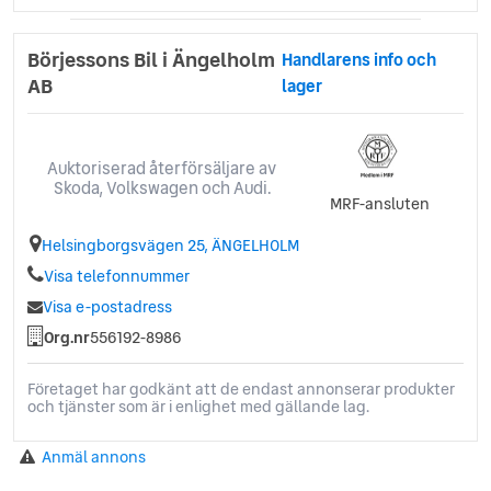
Börjessons Bil i Ängelholm
Handlarens info och
AB
lager
Auktoriserad återförsäljare av
Skoda, Volkswagen och Audi.
MRF-ansluten
Helsingborgsvägen 25, ÄNGELHOLM
Visa telefonnummer
Visa e-postadress
Org.nr
556192-8986
Företaget har godkänt att de endast annonserar produkter
och tjänster som är i enlighet med gällande lag.
Anmäl annons