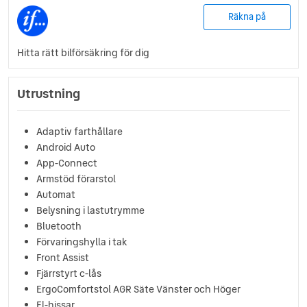
Räkna på
Hitta rätt bilförsäkring för dig
Utrustning
Adaptiv farthållare
Android Auto
App-Connect
Armstöd förarstol
Automat
Belysning i lastutrymme
Bluetooth
Förvaringshylla i tak
Front Assist
Fjärrstyrt c-lås
ErgoComfortstol AGR Säte Vänster och Höger
El-hissar