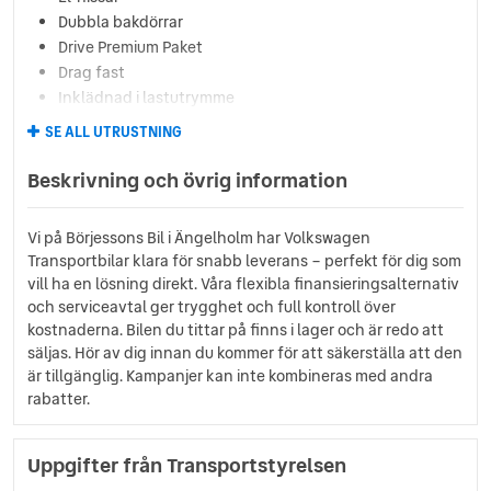
Dubbla bakdörrar
Drive Premium Paket
Drag fast
Inklädnad i lastutrymme
Klädsel - tyg
SE ALL UTRUSTNING
Komfortförarstol
Kupévärmare med fjärrkontroll
Beskrivning och övrig information
Lackerade stötfångare
LED strålkastare
Vi på Börjessons Bil i Ängelholm har Volkswagen
Multifunktionsratt
Transportbilar klara för snabb leverans – perfekt för dig som
VW Connect
vill ha en lösning direkt. Våra flexibla finansieringsalternativ
USB uttag
och serviceavtal ger trygghet och full kontroll över
Trägolv i skåp
kostnaderna. Bilen du tittar på finns i lager och är redo att
Skjutdörr höger
säljas. Hör av dig innan du kommer för att säkerställa att den
Sätesvärme fram
är tillgänglig. Kampanjer kan inte kombineras med andra
rabatter.
Parkeringssensorer fram o bak
Uppgifter från Transportstyrelsen