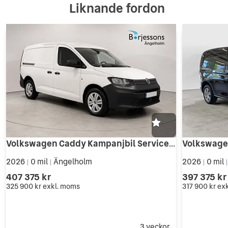
Liknande fordon
Volkswagen Caddy Kampanjbil Serviceavtal på köpet i 3 år...
2026
0 mil
Ängelholm
2026
0 mil
|
|
|
407 375 kr
397 375 kr
325 900 kr
exkl. moms
317 900 kr
ex
3 veckor