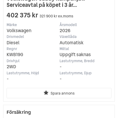
Serviceavtal på köpet i 3 år...
402 375 kr
321 900 kr ex.moms
Märke
Årsmodell
Volkswagen
2026
Drivmedel
Växellåda
Diesel
Automatisk
Regnr
Miltal
KWB19G
Uppgift saknas
Drivhjul
Lastutrymme, Bredd
2WD
-
Lastutrymme, Höjd
Lastutrymme, Djup
-
-
Spara annons
Försäkring