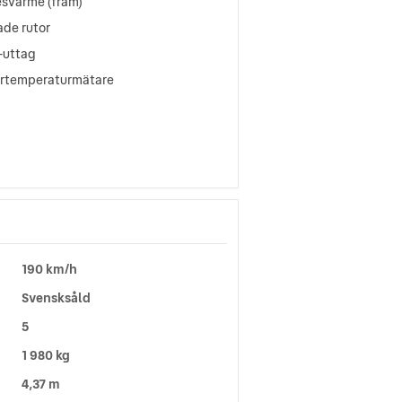
esvärme (fram)
ade rutor
-uttag
ertemperaturmätare
190 km/h
Svensksåld
5
1 980 kg
4,37 m