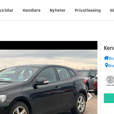
ya bilar
Handlare
Nyheter
Privatleasing
Sä
Ken
Bu
Br