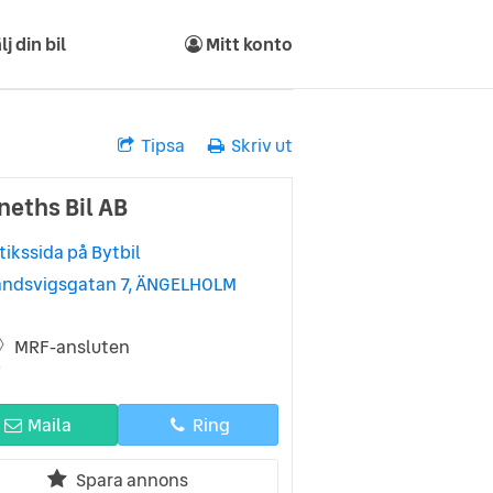
lj din bil
Mitt konto
Tipsa
Skriv ut
neths Bil AB
tikssida på Bytbil
andsvigsgatan 7, ÄNGELHOLM
MRF-ansluten
Maila
Ring
Spara annons