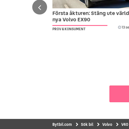
Första åkturen: Stäng ute värld
nya Volvo EX90
13 s
PROV & KONSUMENT
Bytbil.com
Sök bil
Volvo
V40