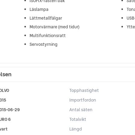
ISOFIX-fästen bak
Sät
Läslampa
Ton
Lättmetallfälgar
USB
Motorvärmare (med tidur)
Ytt
Multifunktionsratt
Servostyrning
elsen
OLVO
Topphastighet
015
Importfordon
015-06-29
Antal säten
URO 6
Totalvikt
vart
Längd