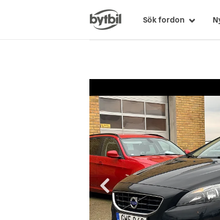
Sök fordon
N