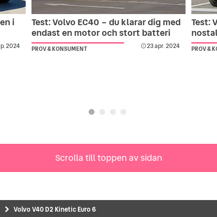
en i
Test: Volvo EC40 – du klarar dig med
Test: 
endast en motor och stort batteri
nosta
ep. 2024
23 apr. 2024
PROV & KONSUMENT
PROV & 
Scrolla till toppen av sidan
Volvo V40 D2 Kinetic Euro 6