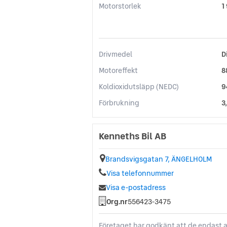
Motorstorlek
1
Drivmedel
D
Motoreffekt
8
Koldioxidutsläpp (NEDC)
9
Förbrukning
3
Kenneths Bil AB
Brandsvigsgatan 7, ÄNGELHOLM
Visa telefonnummer
Visa e-postadress
Org.nr
556423-3475
Företaget har godkänt att de endast a