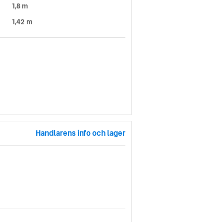
1,8 m
1,42 m
Handlarens info och lager
.