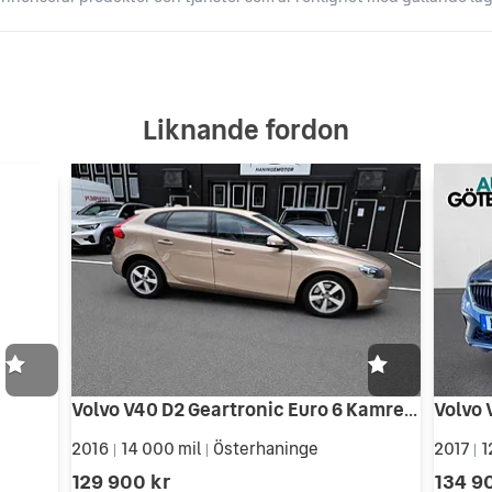
Liknande fordon
Volvo V40 D2 Geartronic Euro 6 Kamrem bytt 24 månaders ränta 1,95
2016
14 000 mil
Österhaninge
2017
1
|
|
|
129 900 kr
134 9