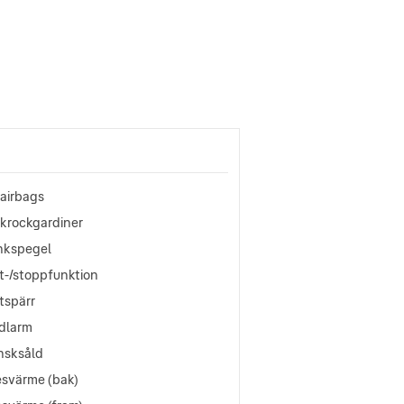
oairbags
okrockgardiner
nkspegel
t-/stoppfunktion
tspärr
ldlarm
nsksåld
esvärme (bak)