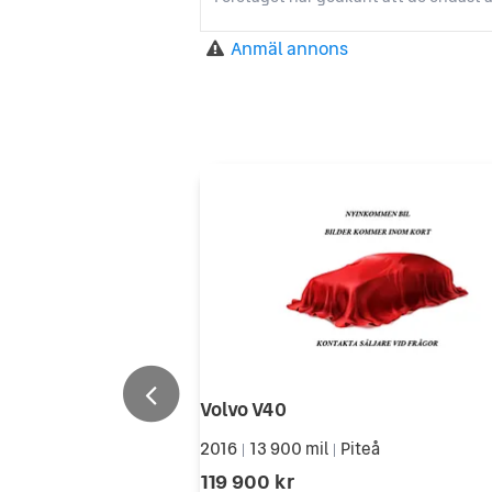
Anmäl annons
Volvo V40
2016
13 900 mil
Piteå
|
|
119 900 kr