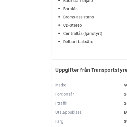
Backstartshjälp
Barnlås
Broms-assistans
CD-Stereo
Centrallås (fjärrstyrt)
Delbart baksäte
Uppgifter från Transportstyr
Märke
V
Fordonsår
2
I trafik
2
Utsläppsklass
E
Färg
S