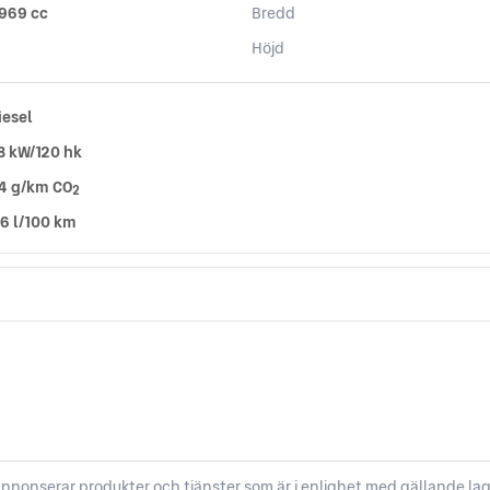
 969 cc
Bredd
Höjd
iesel
8 kW/120 hk
4 g/km CO
2
,6 l/100 km
nnonserar produkter och tjänster som är i enlighet med gällande lag