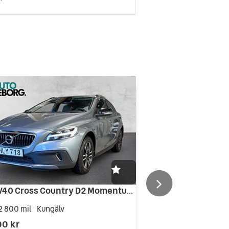
Volvo V40 Cross Country D2 Momentum Fullservad Välvårdad VOC
2 800 mil
Kungälv
|
00 kr