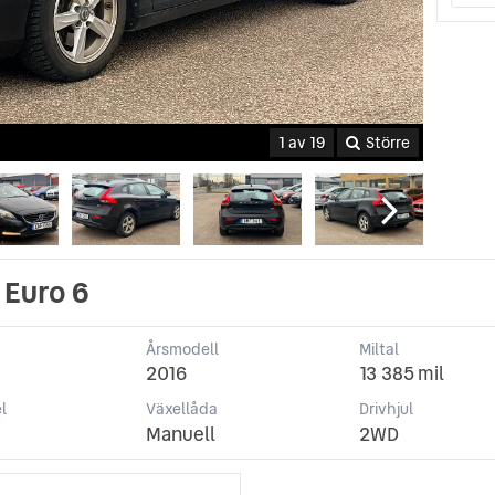
1 av 19
Större
 Euro 6
Årsmodell
Miltal
2016
13 385 mil
l
Växellåda
Drivhjul
Manuell
2WD