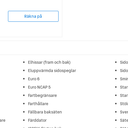
Räkna på
Elhissar (fram och bak)
Sid
Eluppvärmda sidospeglar
Sid
Euro 6
Smi
Euro NCAP 5
Star
Fartbegränsare
Star
Farthållare
Stö
Fällbara baksäten
Sve
are
Färddator
Sät