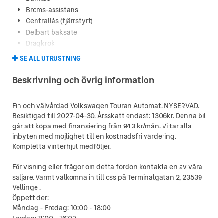
Broms-assistans
Centrallås (fjärrstyrt)
Delbart baksäte
Dragkrok
Elhissar (fram och bak)
SE ALL UTRUSTNING
Eluppvärmda sidospeglar
Farthållare
Beskrivning och övrig information
Fällbara baksäten
Färddator
Fin och välvårdad Volkswagen Touran Automat. NYSERVAD.
ISOFIX-fästen bak
Besiktigad till 2027-04-30. Årsskatt endast: 1306kr. Denna bil
Läslampa
går att köpa med finansiering från 943 kr/mån. Vi tar alla
Mattor (textil)
inbyten med möjlighet till en kostnadsfri värdering.
Multifunktionsratt
Kompletta vinterhjul medföljer.
Rails
Regnsensor
För visning eller frågor om detta fordon kontakta en av våra
säljare. Varmt välkomna in till oss på Terminalgatan 2, 23539
Servostyrning
Vellinge .
Sidoairbags
Öppettider:
Sidokrockgardiner
Måndag - Fredag: 10:00 - 18:00
Startspärr
Lördag: 11:00 - 16:00