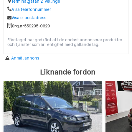
Terminalgatan 2, Vellinge
Visa telefonnummer
Visa e-postadress
Org.nr
559295-0629
Företaget har godkänt att de endast annonserar produkter
och tjänster som är i enlighet med gällande lag.
Anmäl annons
Liknande fordon