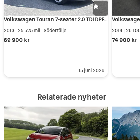
Volkswagen Touran 7-seater 2.0 TDI DPF, Masters, 2 brukare, 140hk, 2013
2013
25 525 mil
Södertälje
2014
26 100
|
|
|
69 900 kr
74 900 kr
15 juni 2026
Relaterade nyheter