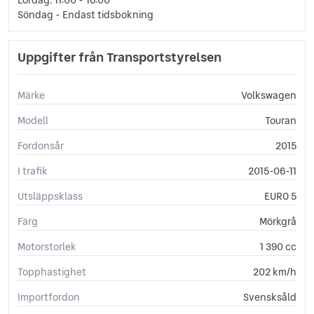
Svensksåld
Söndag - Endast tidsbokning
Sätesvärme (fram)
Tonade rutor
Uppgifter från Transportstyrelsen
Uppvärmda spolare
Yttertemperaturmätare
Märke
Volkswagen
Modell
Touran
Fordonsår
2015
I trafik
2015-06-11
Utsläppsklass
EURO 5
Färg
Mörkgrå
Motorstorlek
1 390 cc
Topphastighet
202 km/h
Importfordon
Svensksåld