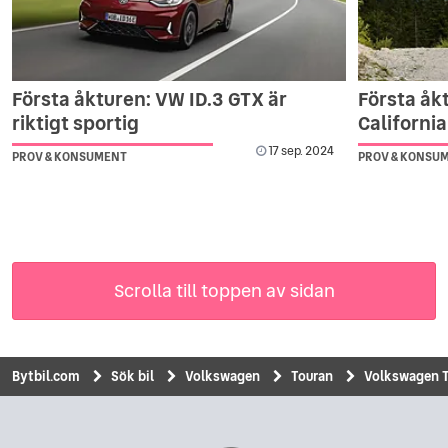
Första åkturen: VW ID.3 GTX är
Första åk
riktigt sportig
California
17 sep. 2024
PROV & KONSUMENT
PROV & KONSU
Scrolla till toppen av sidan
Bytbil.com
Sök bil
Volkswagen
Touran
Volkswagen To