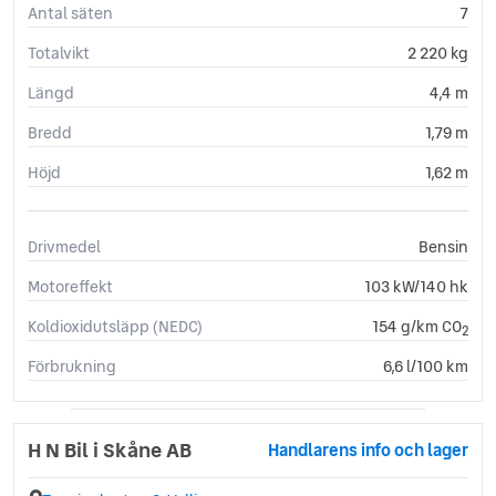
Antal säten
7
Totalvikt
2 220 kg
Längd
4,4 m
Bredd
1,79 m
Höjd
1,62 m
Drivmedel
Bensin
Motoreffekt
103 kW/140 hk
Koldioxidutsläpp (NEDC)
154 g/km CO
2
Förbrukning
6,6 l/100 km
H N Bil i Skåne AB
Handlarens info och lager