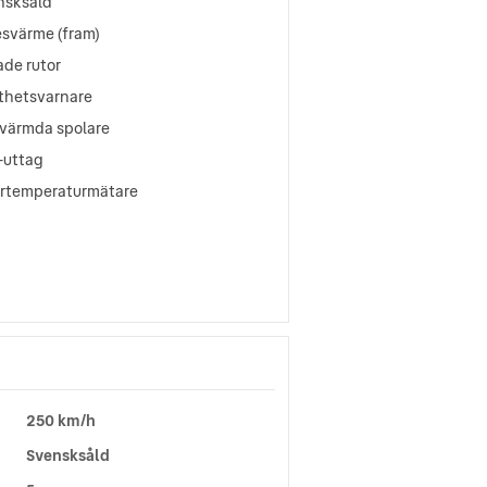
nsksåld
esvärme (fram)
ade rutor
tthetsvarnare
värmda spolare
-uttag
ertemperaturmätare
250 km/h
Svensksåld