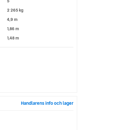
5
2 265 kg
4,9 m
1,86 m
1,48 m
Handlarens info och lager