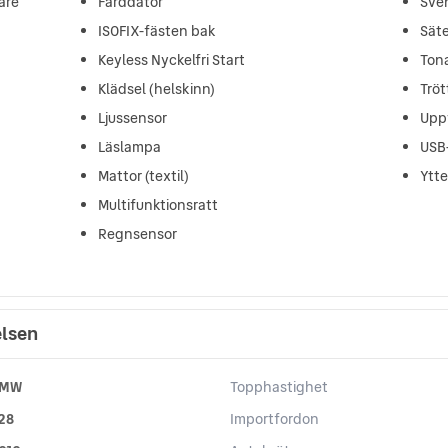
are
Färddator
Sve
ISOFIX-fästen bak
Sät
Keyless Nyckelfri Start
Ton
Klädsel (helskinn)
Trö
Ljussensor
Upp
Läslampa
USB
Mattor (textil)
Ytt
Multifunktionsratt
Regnsensor
elsen
MW
Topphastighet
28
Importfordon