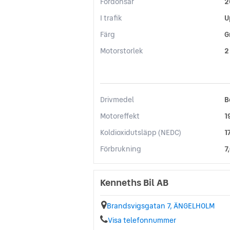
Fordonsår
2
I trafik
U
Färg
G
Motorstorlek
2
Drivmedel
B
Motoreffekt
1
Koldioxidutsläpp (NEDC)
1
Förbrukning
7
Kenneths Bil AB
Brandsvigsgatan 7, ÄNGELHOLM
Visa telefonnummer