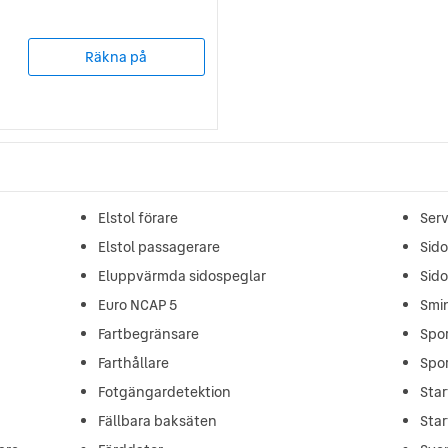
Räkna på
Elstol förare
Ser
Elstol passagerare
Sid
Eluppvärmda sidospeglar
Sid
Euro NCAP 5
Smi
Fartbegränsare
Spor
Farthållare
Spor
Fotgängardetektion
Star
Fällbara baksäten
Star