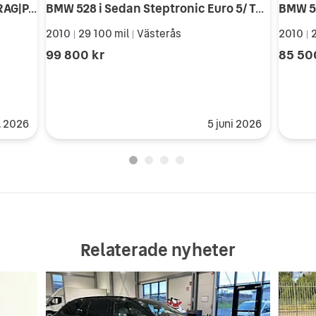
BMW 528 i|SEDAN|STEPTRONIC|DRAG|P-SENS|TAKLUCKA|SKINN|PÅKOSTAD
BMW 528 i Sedan Steptronic Euro 5/ Taklucka/Dragkrok/PDC
2010
29 100 mil
Västerås
2010
2
|
|
|
99 800 kr
85 50
. 2026
5 juni 2026
Relaterade nyheter