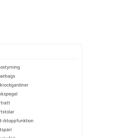
vostyrning
oairbags
okrockgardiner
nkspegel
tratt
tstolar
t-/stoppfunktion
tspärr