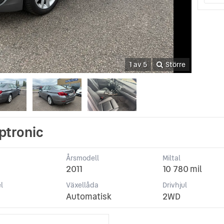
1 av 5
Större
ptronic
Årsmodell
Miltal
2011
10 780 mil
l
Växellåda
Drivhjul
Automatisk
2WD