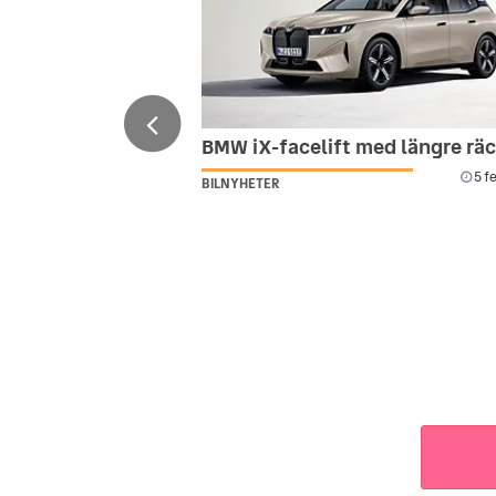
BMW iX-facelift med längre rä
5 f
BILNYHETER