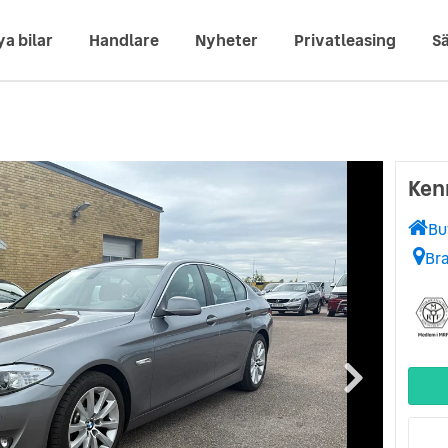
ya bilar
Handlare
Nyheter
Privatleasing
Sä
Ken
Bu
Br