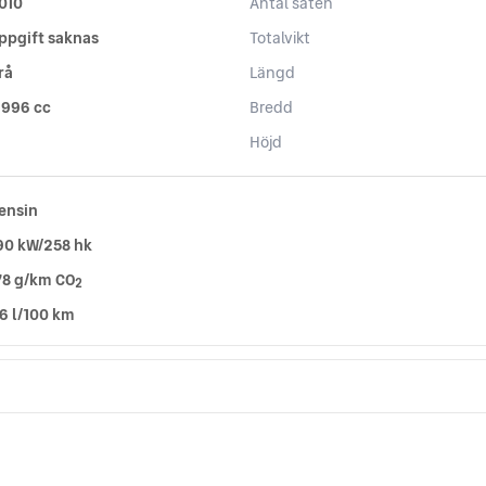
010
Antal säten
ppgift saknas
Totalvikt
rå
Längd
 996 cc
Bredd
Höjd
ensin
90 kW/258 hk
78 g/km CO
2
,6 l/100 km