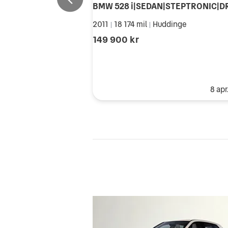
2011
18 174 mil
Huddinge
|
|
149 900 kr
8 apr