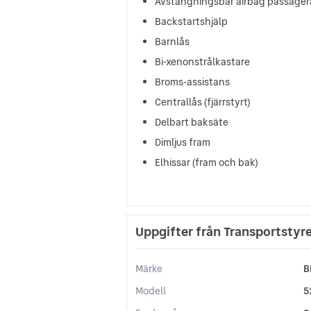
Avstängningsbar airbag passager
Backstartshjälp
Barnlås
Bi-xenonstrålkastare
Broms-assistans
Centrallås (fjärrstyrt)
Delbart baksäte
Dimljus fram
Elhissar (fram och bak)
Uppgifter från Transportstyr
Märke
B
Modell
5