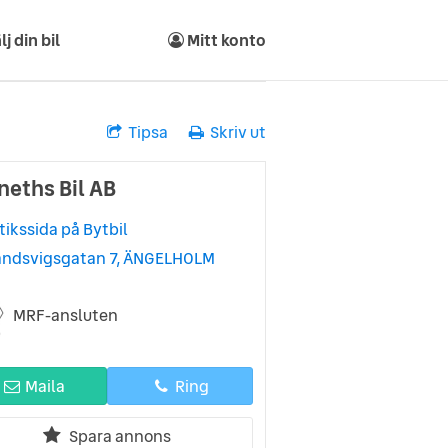
lj din bil
Mitt konto
Tipsa
Skriv ut
neths Bil AB
tikssida på Bytbil
andsvigsgatan 7, ÄNGELHOLM
MRF-ansluten
Maila
Ring
Spara annons