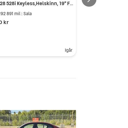
BMW 528 528i Keyless,Helskinn, 19" Fälgar
92 891 mil
Sala
|
0 kr
Igår