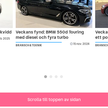
ckvidd
Veckans fynd: BMW 550d Touring
Vecka
med diesel och fyra turbo
ett po
eb. 2025
15 nov. 2024
BRANSCH & TEKNIK
BRANSCH
Scrolla till toppen av sidan