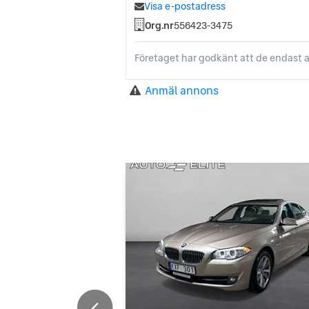
Visa e-postadress
Org.nr
556423-3475
Företaget har godkänt att de endast a
Anmäl annons